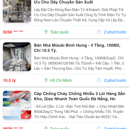
Ưu Cho Dây Chuyền Sản Xuất
Lắp Đặt Cân Đóng Bao Điện Tử &Ndash; Giải Pháp Tối
Ưu Cho Dây Chuyền Sản Xuất Công Ty Tnhh Điện Tử Tự
Động Nam Lộc Chuyên Thiết Kế, Cung Cấp Và Lắp Đặt
Hệ Thống Cân Đóng Bao Điện Tử Với Độ Chính Xác
Cao, Đáp Ứng Nhu Cầu Đóng Bao Tự Động Cho Nhiều...
0236 *** ***
Toàn quốc
2 phút trước
Bán Nhà Mizuki Bình Hưng - 4 Tầng, 100M2,
Chỉ 10.5 Tỷ.
Bán Nhà Mizuki Bình Hưng - 4 Tầng, 100M&Sup2;, Chỉ
10.5 Tỷ. 0939345129 Mô Tả:7Dzv0I + Kết Cấu: 1 Trệt, 2
Lầu + Sân Thượng Đúc, Chủ Tự Xây Tâm Huyết, Phòng
Khách, Gian Bếp Siêu Rộng, Giếng Trời Giữa Và Sau
Nhà, Cổng Rào, Lề Đường 4M + Vị Trí:...
10,5 tỷ
Hồ Chí Minh
2 phút trước
Cáp Chống Cháy Chống Nhiễu 2 Lõi Hàng Sẵn
Kho, Giao Nhanh Toàn Quốc Đà Nẵng, Hn
- Số Lõi Dẫn: 2 Lõi - Đặc Tính Nổi Bật: + Chịu Nhiệt Đến
950&Deg;C Trong 180 Phút. + Chống Nhiễu Tốt, Truyền
Tín Hiệu Chính Xác. - Đạt Tiêu Chuẩn Iec 60331 Và
Bs6387 Được Kiểm Định Bởi Quatest 3 - Cách Điện
Bằng Lszh Và Có Một Lớp Lá Nhôm Chống...
0938 *** ***
Toàn quốc
3 phút trước