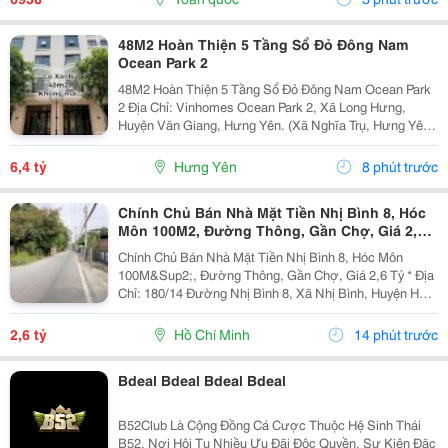
48M2 Hoàn Thiện 5 Tầng Sổ Đỏ Đông Nam
Ocean Park 2
48M2 Hoàn Thiện 5 Tầng Sổ Đỏ Đông Nam Ocean Park
2 Địa Chỉ: Vinhomes Ocean Park 2, Xã Long Hưng,
Huyện Văn Giang, Hưng Yên. (Xã Nghĩa Trụ, Hưng Yên
Mới) - Liền Kề 48M&Sup2; Cọ Xanh Hoàn Thiện 5 Tầng
6.4 Tỷ (Giá Bán Nhanh). - Liền Kề 48M&Sup2; Hải...
6,4 tỷ
Hưng Yên
8 phút trước
Chính Chủ Bán Nhà Mặt Tiền Nhị Bình 8, Hóc
Môn 100M2, Đường Thông, Gần Chợ, Giá 2,6
Tỷ
Chính Chủ Bán Nhà Mặt Tiền Nhị Bình 8, Hóc Môn
100M&Sup2;, Đường Thông, Gần Chợ, Giá 2,6 Tỷ * Địa
Chỉ: 180/14 Đường Nhị Bình 8, Xã Nhị Bình, Huyện Hóc
Môn, Tp.hcm Cũ. - Địa Chỉ Sau Sáp Nhập: Xã Đông
Thạnh, Tp.hcm. - Diện Tích: 4M X 25M, Tổng...
2,6 tỷ
Hồ Chí Minh
14 phút trước
Bdeal Bdeal Bdeal Bdeal
B52Club Là Cộng Đồng Cá Cược Thuộc Hệ Sinh Thái
B52, Nơi Hội Tụ Nhiều Ưu Đãi Độc Quyền, Sự Kiện Đặc