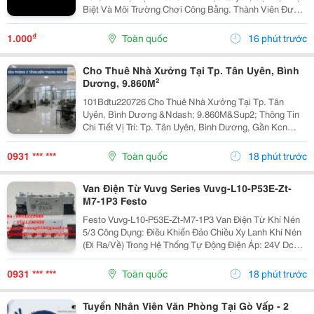
Biệt Và Môi Trường Chơi Công Bằng. Thành Viên Được
Trải Nghiệm Dịch Vụ Chất Lượng Cao Và Cơ Hội Nhận
Thưởng Lớn.
₫
1.000
Toàn quốc
16 phút trước
Cho Thuê Nhà Xưởng Tại Tp. Tân Uyên, Bình
Dương, 9.860M²
101Bdtu220726 Cho Thuê Nhà Xưởng Tại Tp. Tân
Uyên, Bình Dương &Ndash; 9.860M&Sup2; Thông Tin
Chi Tiết Vị Trí: Tp. Tân Uyên, Bình Dương, Gần Kcn
Nam Tân Uyên Mở Rộng. Tổng Diện Tích Khuôn Viên:
22.000M&Sup2; Diện Tích Sử Dụng Tổng Diện Tích
0931 *** ***
Toàn quốc
18 phút trước
Nhà...
Van Điện Từ Vuvg Series Vuvg-L10-P53E-Zt-
M7-1P3 Festo
Festo Vuvg-L10-P53E-Zt-M7-1P3 Van Điện Từ Khí Nén
5/3 Công Dụng: Điều Khiển Đảo Chiều Xy Lanh Khí Nén
(Đi Ra/Về) Trong Hệ Thống Tự Động Điện Áp: 24V Dc
Các Dòng Festo Tương Tự: Vuvg-L10-P53E-Zt-M7-1P3,
Vuvg-L10-T32C-Mt-M5-1R8L,...
0931 *** ***
Toàn quốc
18 phút trước
Tuyển Nhân Viên Văn Phòng Tại Gò Vấp - 2