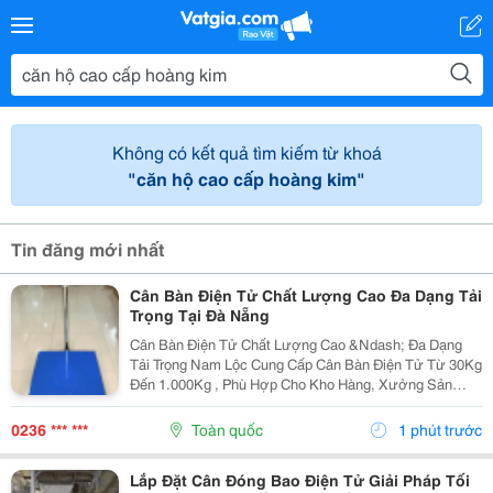
Không có kết quả tìm kiếm từ khoá
"căn hộ cao cấp hoàng kim"
Tin đăng mới nhất
Cân Bàn Điện Tử Chất Lượng Cao Đa Dạng Tải
Trọng Tại Đà Nẵng
Cân Bàn Điện Tử Chất Lượng Cao &Ndash; Đa Dạng
Tải Trọng Nam Lộc Cung Cấp Cân Bàn Điện Tử Từ 30Kg
Đến 1.000Kg , Phù Hợp Cho Kho Hàng, Xưởng Sản
Xuất, Siêu Thị, Cửa Hàng Và Doanh Nghiệp. Ưu Điểm
Nổi Bật ✔️ Kết Quả Cân Nhanh Và Chính Xác. ✔️ Mặt...
0236 *** ***
Toàn quốc
1 phút trước
Lắp Đặt Cân Đóng Bao Điện Tử Giải Pháp Tối