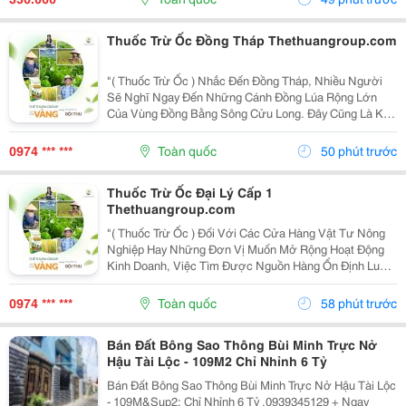
Đường Ống...
Thuốc Trừ Ốc Đồng Tháp Thethuangroup.com
"( Thuốc Trừ Ốc ) Nhắc Đến Đồng Tháp, Nhiều Người
Sẽ Nghĩ Ngay Đến Những Cánh Đồng Lúa Rộng Lớn
Của Vùng Đồng Bằng Sông Cửu Long. Đây Cũng Là Khu
Vực Có Điều Kiện Thuận Lợi Để Cây Lúa Phát Triển,
Nhưng Đồng Thời Ốc Bươu Vàng Cũng Dễ Sinh Sôi,
0974 *** ***
Toàn quốc
50 phút trước
Đặc...
Thuốc Trừ Ốc Đại Lý Cấp 1
Thethuangroup.com
"( Thuốc Trừ Ốc ) Đối Với Các Cửa Hàng Vật Tư Nông
Nghiệp Hay Những Đơn Vị Muốn Mở Rộng Hoạt Động
Kinh Doanh, Việc Tìm Được Nguồn Hàng Ổn Định Luôn
Là Yếu Tố Quan Trọng Hàng Đầu. Không Chỉ Ảnh Hưởng
Đến Giá Nhập, Nguồn Cung Mà Còn Quyết Định Khả
0974 *** ***
Toàn quốc
58 phút trước
Năng...
Bán Đất Bông Sao Thông Bùi Minh Trực Nở
Hậu Tài Lộc - 109M2 Chỉ Nhỉnh 6 Tỷ
Bán Đất Bông Sao Thông Bùi Minh Trực Nở Hậu Tài Lộc
- 109M&Sup2; Chỉ Nhỉnh 6 Tỷ .0939345129 + Ngay