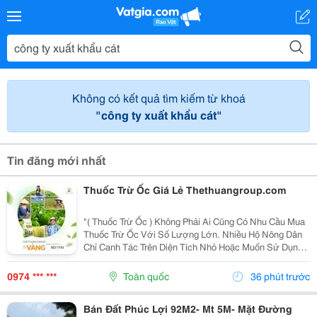
Không có kết quả tìm kiếm từ khoá
"công ty xuất khẩu cát"
Tin đăng mới nhất
Thuốc Trừ Ốc Giá Lẻ Thethuangroup.com
"( Thuốc Trừ Ốc ) Không Phải Ai Cũng Có Nhu Cầu Mua
Thuốc Trừ Ốc Với Số Lượng Lớn. Nhiều Hộ Nông Dân
Chỉ Canh Tác Trên Diện Tích Nhỏ Hoặc Muốn Sử Dụng
Thử Trước Khi Quyết Định Nhập Nhiều Hơn. Vì Vậy,
Việc Tìm Kiếm Thuốc Trừ Ốc Giá Lẻ Là Nhu Cầu Rất...
0974 *** ***
Toàn quốc
36 phút trước
Bán Đất Phúc Lợi 92M2- Mt 5M- Mặt Đường