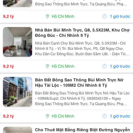
Bông Sao Thông Bùi Minh Trực, Tạ Quang Bửu, Phạm
Thế Hiển, Liên Tỉnh 5... + Tiện Ích: Gần Chợ Nhị Thiên
Đường, Trường Học Các Cấp, Bến Xe Q8......
9,2 tỷ
Hồ Chí Minh
1 giờ trước
Nhà Bán Bùi Minh Trực, Q8, 5.5X23M, Khu Chợ
Đông Đúc - Chỉ Nhỉnh 9 Tỷ
Nhà Bán Cạnh Chợ Bùi Minh Trực, Q8, 5.5X23M - Chỉ
Nhỉnh 9 Tỷ. - Vị Trí: Bùi Minh Trực, P5, Q8 Ngay Chợ,
Khu Dân Cư Đông Đúc, Buôn Bán Sầm Uất. - Diện Tích:
5.5 X 23M Siêu Rộng, Thoáng Mát. Kết Cấu: 1 Trệt 1
Lầu, 5 Phòng Ngủ, Sân Siêu Rộng,...
9,2 tỷ
Hồ Chí Minh
1 giờ trước
Bán Đất Bông Sao Thông Bùi Minh Trực Nở
Hậu Tài Lộc - 109M2 Chỉ Nhỉnh 6 Tỷ
Bán Đất Bông Sao Thông Bùi Minh Trực Nở Hậu Tài Lộc
- 109M&Sup2; Chỉ Nhỉnh 6 Tỷ .0939345129 + Ngay
Bông Sao Thông Bùi Minh Trực, Tạ Quang Bửu, Phạm
Thế Hiển, Liên Tỉnh 5... + Tiện Ích: Gần Chợ Nhị Thiên
Đường, Trường Học Các Cấp, Bến Xe Q8......
9,2 tỷ
Hồ Chí Minh
1 giờ trước
Cho Thuê Mặt Bằng Riêng Biệt Đường Nguyễn