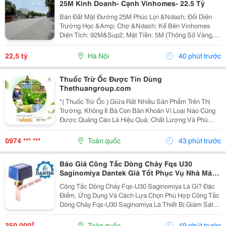
25M Kinh Doanh- Cạnh Vinhomes- 22.5 Tỷ
Bán Đất Mặt Đường 25M Phúc Lợi &Ndash; Đối Diện
Trường Học &Amp; Chợ &Ndash; Kế Bên Vinhomes
Diện Tích: 92M&Sup2; Mặt Tiền: 5M (Thông Số Vàng,
Vuông Vắn). Vị Trí: Mặt Đường 25M, Vỉa Hè Rộng. Tọa
Lạc Tại Trung Tâm Phúc Lợi, Ngay Sát Khu Đô Thị...
22,5 tỷ
Hà Nội
40 phút trước
Thuốc Trừ Ốc Được Tin Dùng
Thethuangroup.com
"( Thuốc Trừ Ốc ) Giữa Rất Nhiều Sản Phẩm Trên Thị
Trường, Không Ít Bà Con Băn Khoăn Vì Loại Nào Cũng
Được Quảng Cáo Là Hiệu Quả, Chất Lượng Và Phù
Hợp Cho Cây Trồng. Tuy Nhiên, Một Sản Phẩm Chỉ Thực
Sự Khẳng Định Được Giá Trị Khi Được Nhiều Người...
0974 *** ***
Toàn quốc
43 phút trước
Báo Giá Công Tắc Dòng Chảy Fqs U30
Saginomiya Dantek Giá Tốt Phục Vụ Nhà Máy
Tại Bến Tre
Công Tắc Dòng Chảy Fqs-U30 Saginomiya Là Gì? Đặc
Điểm, Ứng Dụng Và Cách Lựa Chọn Phù Hợp Công Tắc
Dòng Chảy Fqs-U30 Saginomiya Là Thiết Bị Giám Sát
Lưu Lượng Được Sử Dụng Phổ Biến Trong Các Hệ
Thống Nước Lạnh, Hvac, Chiller, Hệ Thống Bơm,
₫
350.000
Toàn quốc
49 phút trước