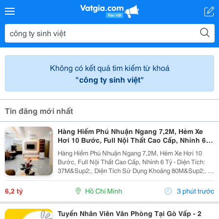
Không có kết quả tìm kiếm từ khoá
"công ty sinh việt"
Tin đăng mới nhất
Hàng Hiếm Phú Nhuận Ngang 7,2M, Hẻm Xe
Hơi 10 Bước, Full Nội Thất Cao Cấp, Nhỉnh 6
Tỷ
Hàng Hiếm Phú Nhuận Ngang 7,2M, Hẻm Xe Hơi 10
Bước, Full Nội Thất Cao Cấp, Nhỉnh 6 Tỷ - Diện Tích:
37M&Sup2;, Diện Tích Sử Dụng Khoảng 80M&Sup2;. -
Kết Cấu: 1 Trệt 1 Lầu, Gồm 3 Phòng Ngủ, 2 Wc; Có 1
Phòng Ngủ Tầng Trệt, Ban Công Thông 2 Phòng...
6,2 tỷ
Hồ Chí Minh
3 phút trước
Tuyển Nhân Viên Văn Phòng Tại Gò Vấp - 2