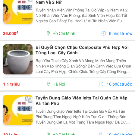
Nam Và 2 Nữ
Tuyển Nhân Viên Văn Phòng Tại Gò Vấp - 2 Nam Và 2
Nữ Nhân Viên Văn Phòng: (Là Sinh Viên Hoặc Đã Tốt
Nghiệp Cao Đẳng/ Đại Học) 1/ Vị Trí: Nhân Viên Full
Time (2 Nam 2 Nữ) Ca Làm: 13:00 Đến 21:00 (1 Tháng
Được Nghỉ Phép 1 Ngày, Và Hưởng Các Ngày...
₫
26.000
Hồ Chí Minh
9 phút trước
Bí Quyết Chọn Chậu Composite Phù Hợp Với
Từng Loại Cây Cảnh
Bạn Yêu Thích Cây Xanh Và Mong Muốn Mang Thiên
Nhiên Vào Không Gian Sống? Bên Cạnh Việc Lựa Chọn
Loại Cây Phù Hợp, Chiếc Chậu Trồng Cây Cũng Đóng
Vai Trò Vô Cùng Quan Trọng. Không Chỉ Là Nơi Giúp
Cây Phát Triển Khỏe Mạnh, Chậu Còn Góp Phần Tạo
1,1 triệu
Hà Nội
10 phút trước
Nên Vẻ...
Tuyển Dụng Giáo Viên Ielts Tại Quận Gò Vấp
Và Tân Phú
Tuyển Dụng Giáo Viên Ielts Tại Quận Gò Vấp Và Tân
Phú Trung Tâm Ngoại Ngữ Kiến Tạo C.e.t Thông Báo
Tuyển Dụng Cet Là Một Trung Tâm Ngoại Ngữ Đã Được
Thành Lập 16 Năm Chuyên Về Chương Trình Anh Văn
Học Thuật Ielts &Ndash; Toefl Ibt. Trung Tâm...
10 triệu
Hồ Chí Minh
10 phút trước