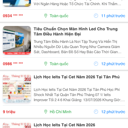
Với Ngân Hàng Hoặc Tổ Chức Tài Chính. Khi Thẩm
Định Hồ Sơ Vay Vốn, Ngoài Báo Cáo Tài Chính Và Tài
Sản Bảo Đảm, Ngân Hàng Còn Xem Xét Lịch Sử Tín
0934 *** ***
Toàn quốc
11 phút trước
Dụng...
Tiêu Chuẩn Chọn Màn Hình Led Cho Trung
Tâm Điều Hành Hiện Đại
Trung Tâm Điều Hành Là Nơi Tập Trung Và Hiển Thị
Nhiều Nguồn Dữ Liệu Quan Trọng Như Camera Giám
Sát, Dashboard, Bản Đồ Số Hay Báo Cáo Thời Gian
Thực. Vì Vậy, Việc Lựa Chọn Màn Hình Led Phù Hợp Sẽ
Ảnh Hưởng Trực Tiếp Đến Hiệu Quả Giám Sát Và Khả
0986 *** ***
Toàn quốc
12 phút trước
Năng...
Lịch Học Ielts Tại Cet Năm 2026 Tại Tân Phú
Lịch Học Ielts Tại Cet Năm 2026 Tại Tân Phú Học Phí
Shock Nhất Tại Quận Tân Phú Tháng 07 1/ Ielts
Improver Tối 2 4 6 Khai Giảng: 13/07/2026 Khung Giờ:
18:00 Đến 21:00 Học Phí Ưu Đãi 5% Khi Đăng Ký 2/ Ielts
Basic Tối 3 5 7 Khai...
9 triệu
Hồ Chí Minh
12 phút trước
Lịch Học Ielts Tại Cet Năm 2026