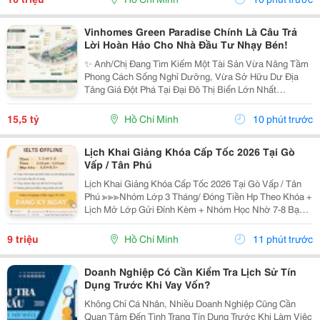
Vinhomes Green Paradise Chính Là Câu Trả
Lời Hoàn Hảo Cho Nhà Đầu Tư Nhạy Bén!
✨ Anh/Chị Đang Tìm Kiếm Một Tài Sản Vừa Nâng Tầm
Phong Cách Sống Nghỉ Dưỡng, Vừa Sở Hữu Dư Địa
Tăng Giá Đột Phá Tại Đại Đô Thị Biển Lớn Nhất
Tp.hcm? Sx11-10 - Phân Khu The Haven Bay (Vịnh
Tiên) - Vinhomes Green Paradise Chính Là Câu Trả Lời
15,5 tỷ
Hồ Chí Minh
10 phút trước
Hoàn...
Lịch Khai Giảng Khóa Cấp Tốc 2026 Tại Gò
Vấp / Tân Phú
Lịch Khai Giảng Khóa Cấp Tốc 2026 Tại Gò Vấp / Tân
Phú ≫≫≫Nhóm Lớp 3 Tháng/ Đóng Tiền Hp Theo Khóa +
Lịch Mở Lớp Gửi Đính Kèm + Nhóm Học Nhờ 7-8 Bạn/
Lớp + Giáo Trình Ielts Có Band Điểm Lộ Trình, Sách
Nước Ngoài Bám Sát + Chia Đều 4 Kỹ...
9 triệu
Hồ Chí Minh
11 phút trước
Doanh Nghiệp Có Cần Kiểm Tra Lịch Sử Tín
Dụng Trước Khi Vay Vốn?
Không Chỉ Cá Nhân, Nhiều Doanh Nghiệp Cũng Cần
Quan Tâm Đến Tình Trạng Tín Dụng Trước Khi Làm Việc