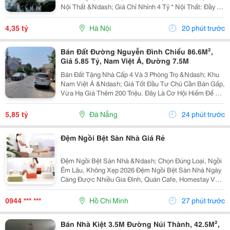
Nội Thất &Ndash; Giá Chỉ Nhỉnh 4 Tỷ * Nội Thất: Đầy Đủ
Điều Hòa, Giường, Tủ Lạnh Và Các Trang Thiết Bị Cần
Thiết. - Hướng Cửa: Đông Nam. - Ban Công:...
4,35 tỷ
Hà Nội
20 phút trước
Bán Đất Đường Nguyễn Đình Chiểu 86.6M²,
Giá 5.85 Tỷ, Nam Việt Á, Đường 7.5M
Bán Đất Tặng Nhà Cấp 4 Và 3 Phòng Trọ &Ndash; Khu
Nam Việt Á &Ndash; Giá Tốt Đầu Tư Chủ Cần Bán Gấp,
Vừa Hạ Giá Thêm 200 Triệu. Đây Là Cơ Hội Hiếm Để Sở
Hữu Lô Đất Đẹp Tại Đường Nguyễn Đình Chiểu, Khu
Nam Việt Á &Ndash; Một Trong Những Khu Vực Có...
5,85 tỷ
Đà Nẵng
24 phút trước
Đệm Ngồi Bệt Sàn Nhà Giá Rẻ
Đệm Ngồi Bệt Sàn Nhà &Ndash; Chọn Đúng Loại, Ngồi
Êm Lâu, Không Xẹp 2026 Đệm Ngồi Bệt Sàn Nhà Ngày
Càng Được Nhiều Gia Đình, Quán Cafe, Homestay Và
Không Gian Thư Giãn Lựa Chọn Nhờ Sự Tiện Lợi, Gọn
Gàng Và Tạo Cảm Giác Ngồi Thoải Mái. Tuy Nhiên Để...
0944 *** ***
Hồ Chí Minh
27 phút trước
Bán Nhà Kiệt 3.5M Đường Núi Thành, 42.5M²,