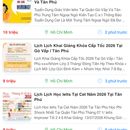
Và Tân Phú
Tuyển Dụng Giáo Viên Ielts Tại Quận Gò Vấp Và Tân
Phú Trung Tâm Ngoại Ngữ Kiến Tạo C.e.t Thông Báo
Tuyển Dụng Cet Là Một Trung Tâm Ngoại Ngữ Đã Được
Thành Lập 16 Năm Chuyên Về Chương Trình Anh Văn
Học Thuật Ielts &Ndash; Toefl Ibt. Trung Tâm...
10 triệu
Hồ Chí Minh
2 phút trước
Lịch Lịch Khai Giảng Khóa Cấp Tốc 2026 Tại
Gò Vấp / Tân Phú
Lịch Khai Giảng Khóa Cấp Tốc 2026 Tại Gò Vấp / Tân
Phú ≫≫≫Nhóm Lớp 3 Tháng/ Đóng Tiền Hp Theo Khóa +
Lịch Mở Lớp Gửi Đính Kèm + Nhóm Học Nhờ 7-8 Bạn/
Lớp + Giáo Trình Ielts Có Band Điểm Lộ Trình, Sách
Nước Ngoài Bám Sát + Chia Đều 4 Kỹ...
9 triệu
Hồ Chí Minh
3 phút trước
Lịch Lịch Học Ielts Tại Cet Năm 2026 Tại Tân
Phú
Lịch Học Ielts Tại Cet Năm 2026 Tại Tân Phú Học Phí
Shock Nhất Tại Quận Tân Phú Tháng 07 1/ Ielts
Improver Tối 2 4 6 Khai Giảng: 13/07/2026 Khung Giờ:
18:00 Đến 21:00 Học Phí Ưu Đãi 5% Khi Đăng Ký 2/ Ielts
Basic Tối 3 5 7 Khai...
9 triệu
Hồ Chí Minh
6 phút trước