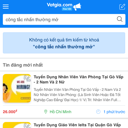
Không có kết quả tìm kiếm từ khoá
"công tắc nhấn thường mở"
Tin đăng mới nhất
Tuyển Dụng Nhân Viên Văn Phòng Tại Gò Vấp
- 2 Nam Và 2 Nữ
Tuyển Nhân Viên Văn Phòng Tại Gò Vấp - 2 Nam Và 2
Nữ Nhân Viên Văn Phòng: (Là Sinh Viên Hoặc Đã Tốt
Nghiệp Cao Đẳng/ Đại Học) 1/ Vị Trí: Nhân Viên Full
Time (2 Nam 2 Nữ) Ca Làm: 13:00 Đến 21:00 (1 Tháng
Được Nghỉ Phép 1 Ngày, Và Hưởng Các Ngày...
₫
26.000
Hồ Chí Minh
1 phút trước
Tuyển Dụng Giáo Viên Ielts Tại Quận Gò Vấp