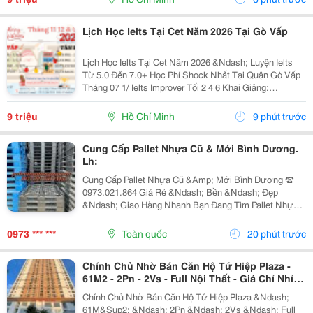
Lịch Học Ielts Tại Cet Năm 2026 Tại Gò Vấp
Lịch Học Ielts Tại Cet Năm 2026 &Ndash; Luyện Ielts
Từ 5.0 Đến 7.0+ Học Phí Shock Nhất Tại Quận Gò Vấp
Tháng 07 1/ Ielts Improver Tối 2 4 6 Khai Giảng:
13/07/2026 Khung Giờ: 18:00 Đến 21:00 Học Phí Ưu Đãi
5% Khi Đăng Ký 2/ Ielts...
9 triệu
Hồ Chí Minh
9 phút trước
Cung Cấp Pallet Nhựa Cũ & Mới Bình Dương.
Lh:
Cung Cấp Pallet Nhựa Cũ &Amp; Mới Bình Dương ☎️
0973.021.864 Giá Rẻ &Ndash; Bền &Ndash; Đẹp
&Ndash; Giao Hàng Nhanh Bạn Đang Tìm Pallet Nhựa
Bình Dương Chất Lượng Với Mức Giá Hợp Lý? Cần
Pallet Nhựa Cho Kho Hàng, Nhà Xưởng, Vận Chuyển
0973 *** ***
Toàn quốc
20 phút trước
Hoặc Xuất...
Chính Chủ Nhờ Bán Căn Hộ Tứ Hiệp Plaza -
61M2 - 2Pn - 2Vs - Full Nội Thất - Giá Chỉ Nhỉnh
4 Tỷ
Chính Chủ Nhờ Bán Căn Hộ Tứ Hiệp Plaza &Ndash;
61M&Sup2; &Ndash; 2Pn &Ndash; 2Vs &Ndash; Full