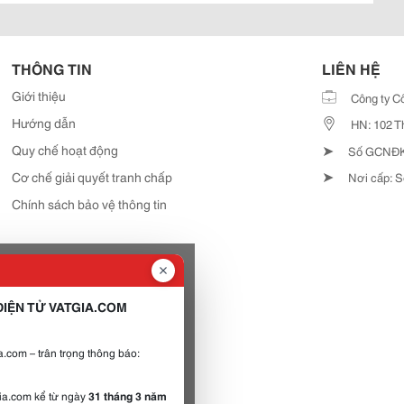
THÔNG TIN
LIÊN HỆ
Giới thiệu
Công ty C
Hướng dẫn
HN: 102 T
➤
Quy chế hoạt động
Số GCNĐKD
➤
Cơ chế giải quyết tranh chấp
Nơi cấp: S
Chính sách bảo vệ thông tin
IỆN TỬ VATGIA.COM
.com – trân trọng thông báo:
gia.com kể từ ngày
31 tháng 3 năm