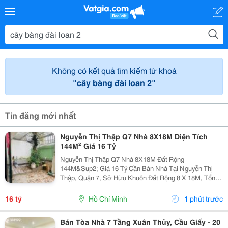
Không có kết quả tìm kiếm từ khoá
"cây bàng đài loan 2"
Tin đăng mới nhất
Nguyễn Thị Thập Q7 Nhà 8X18M Diện Tích
144M² Giá 16 Tỷ
Nguyễn Thị Thập Q7 Nhà 8X18M Đất Rộng
144M&Sup2; Giá 16 Tỷ Cần Bán Nhà Tại Nguyễn Thị
Thập, Quận 7, Sở Hữu Khuôn Đất Rộng 8 X 18M, Tổng
Diện Tích 144M&Sup2;. Lợi Thế Nổi Bật Là Ngang 8M,
Phù Hợp Với Khách Hàng Đang Tìm Kiếm Tài Sản Có
16 tỷ
Hồ Chí Minh
1 phút trước
Mặt Tiền Rộng...
Bán Tòa Nhà 7 Tầng Xuân Thủy, Cầu Giấy - 20