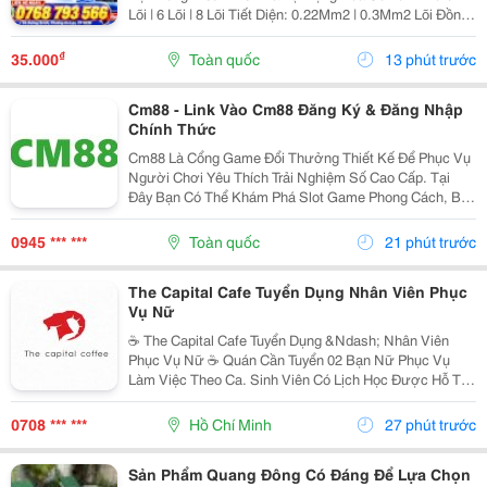
Lõi | 6 Lõi | 8 Lõi Tiết Diện: 0.22Mm2 | 0.3Mm2 Lõi Đồng
100% Có Xi Mạ Chống Oxi Hóa Lưới Dệt Đồng Đan Có
Xi Mạ Chống...
₫
35.000
Toàn quốc
13 phút trước
Cm88 - Link Vào Cm88 Đăng Ký & Đăng Nhập
Chính Thức
Cm88 Là Cổng Game Đổi Thưởng Thiết Kế Để Phục Vụ
Người Chơi Yêu Thích Trải Nghiệm Số Cao Cấp. Tại
Đây Bạn Có Thể Khám Phá Slot Game Phong Cách, Bắn
Cá Sống Động, Thể Thao,... Và Nhiều Trò Đổi Thưởng
Khác. Giao Diện Thân Thiện, Tốc Độ Mượt Mà Trên...
0945 *** ***
Toàn quốc
21 phút trước
The Capital Cafe Tuyển Dụng Nhân Viên Phục
Vụ Nữ
☕️ The Capital Cafe Tuyển Dụng &Ndash; Nhân Viên
Phục Vụ Nữ ☕️ Quán Cần Tuyển 02 Bạn Nữ Phục Vụ
Làm Việc Theo Ca. Sinh Viên Có Lịch Học Được Hỗ Trợ
Sắp Xếp Ca Linh Động. ✨ Yêu Cầu &Bull; Nữ, Tuổi Từ
18 &Ndash; 20 &Bull; Nhiệt Tình, Vui Vẻ, Hòa...
0708 *** ***
Hồ Chí Minh
27 phút trước
Sản Phẩm Quang Đông Có Đáng Để Lựa Chọn