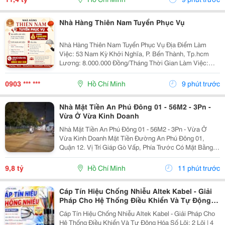
Nhà Hàng Thiên Nam Tuyển Phục Vụ
Nhà Hàng Thiên Nam Tuyển Phục Vụ Địa Điểm Làm
Việc: 53 Nam Kỳ Khởi Nghĩa, P. Bến Thành, Tp.hcm
Lương: 8.000.000 Đồng/Tháng Thời Gian Làm Việc:
&Bull; Full-Time: 12:00 &Ndash; 21:00 (8 Tiếng) &Bull;
Hoặc Part-Time: 4 Tiếng (Theo Sự Sắp Xếp...
0903 *** ***
Hồ Chí Minh
9 phút trước
Nhà Mặt Tiền An Phú Đông 01 - 56M2 - 3Pn -
Vừa Ở Vừa Kinh Doanh
Nhà Mặt Tiền An Phú Đông 01 - 56M2 - 3Pn - Vừa Ở
Vừa Kinh Doanh Mặt Tiền Đường An Phú Đông 01,
Quận 12. Vị Trí Giáp Gò Vấp, Phía Trước Có Mặt Bằng
Thuận Tiện Kinh Doanh. - Diện Tích: 56M2, Ngang 4M,
Dài 14M. - Kết Cấu: 1 Trệt, 1 Lửng, 1 Lầu, Sân...
9,8 tỷ
Hồ Chí Minh
11 phút trước
Cáp Tín Hiệu Chống Nhiễu Altek Kabel - Giải
Pháp Cho Hệ Thống Điều Khiển Và Tự Động
Hóa
Cáp Tín Hiệu Chống Nhiễu Altek Kabel - Giải Pháp Cho
Hệ Thống Điều Khiển Và Tự Động Hóa Số Lõi: 2 Lõi | 4