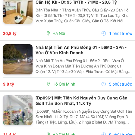
Căn Hộ Kk - Dt 95 Tr/Th - 71M2 - 20,8 Tỷ
Bán Tòa Nhà 7 Tầng Xuân Thủy, Cầu Giấy - 20 Căn Hộ
Kk - Dt 95 Tr/Th - 71M2 - 20,8 Tỷ Vị Trí Tọa Lạc Tại Khu
Vực Xuân Thủy, Quận Cầu Giấy, Gần Ô Tô. Kết Nối
Thuận Tiện Xuân Thủy, Phạm Hùng, Hồ Tùng Mậu Và
Phạm Văn Đồng. Gần Đại Học Quốc...
20,8 tỷ
Hà Nội
1 phút trước
Nhà Mặt Tiền An Phú Đông 01 - 56M2 - 3Pn -
Vừa Ở Vừa Kinh Doanh
Nhà Mặt Tiền An Phú Đông 01 - 56M2 - 3Pn - Vừa Ở
Vừa Kinh Doanh Mặt Tiền Đường An Phú Đông 01,
Quận 12. Vị Trí Giáp Gò Vấp, Phía Trước Có Mặt Bằng
Thuận Tiện Kinh Doanh. - Diện Tích: 56M2, Ngang 4M,
Dài 14M. - Kết Cấu: 1 Trệt, 1 Lửng, 1 Lầu, Sân...
9,8 tỷ
Hồ Chí Minh
5 phút trước
[Dp096*] Mặt Tiền Kd Nguyễn Duy Cung Gần
Golf Tân Sơn Nhất, 11.X Tỷ
[Dp096*] M.tiền K.doanh Nguyễn Duy Cung Sát Golf Tân
Sơn Nhất, 11.X Tỷ ️ Dt: 71M2 (4.5X19M) Vuông Đẹp ️ 3
Tầng (1 Trệt, Lửng, Lầu), 2 P.ngủ 2Tolet Đ. 7M Thông
Kinh Doanh Đỉnh ✨ Nhà Đẹp Ở Ngay Liên Hệ Gọi Điện
Nhận Thêm Thông Tin!
11,4 tỷ
Hồ Chí Minh
9 phút trước