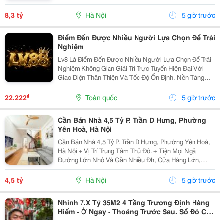
Chủ(Nói Không Với Quy Hoạch) Mr Cường 0936161345
8,3 tỷ
Hà Nội
5 giờ trước
Điểm Đến Được Nhiều Người Lựa Chọn Để Trải
Nghiệm
Lv8 Là Điểm Đến Được Nhiều Người Lựa Chọn Để Trải
Nghiệm Không Gian Giải Trí Trực Tuyến Hiện Đại Với
Giao Diện Thân Thiện Và Tốc Độ Ổn Định. Nền Tảng
Cung Cấp Đa Dạng Trò Chơi, Cập Nhật Thường Xuyên,
Hỗ Trợ Trên Nhiều Thiết Bị Và Mang Đến Trải Nghiệm...
₫
22.222
Toàn quốc
5 giờ trước
Cần Bán Nhà 4,5 Tỷ P. Trần D Hưng, Phường
Yên Hoà, Hà Nội
Cần Bán Nhà 4,5 Tỷ P. Trần D Hưng, Phường Yên Hoà,
Hà Nội + Vị Trí Trung Tâm Thủ Đô. + Tiện Mọi Ngả
Đường Lớn Nhỏ Và Gần Nhiều Đh, Cửa Hàng Lớn,
V.v... + Diện Tích Gia Đình Sử Dụng Tất Được Là 95 M2.
+ Ô-Tô Vào Cửa, Nhà Có 2 Tầng. + Sổ Đỏ Chính...
4,5 tỷ
Hà Nội
5 giờ trước
Nhỉnh 7.X Tỷ 35M2 4 Tầng Trương Định Hàng
Hiếm - Ở Ngay - Thoáng Trước Sau. Sổ Đỏ Cất