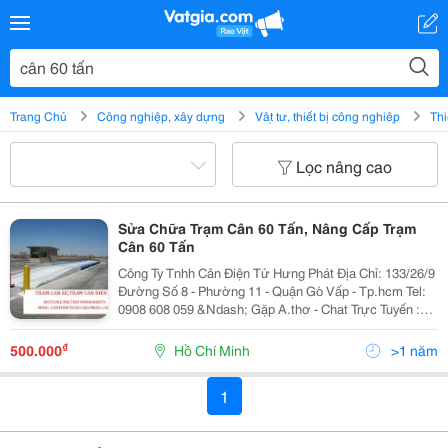
Trang Chủ
Công nghiệp, xây dựng
Vật tư, thiết bị công nghiệp
Thi
Lọc nâng cao
Sửa Chữa Trạm Cân 60 Tấn, Nâng Cấp Trạm
Cân 60 Tấn
Công Ty Tnhh Cân Điện Tử Hưng Phát Địa Chỉ: 133/26/9
Đường Số 8 - Phường 11 - Quận Gò Vấp - Tp.hcm Tel:
0908 608 059 &Ndash; Gặp A.thơ - Chat Trực Tuyến :
Minhtho_Hungphat@Yahoo.com Email:
Candientu2012@Gmail.com - Website:
₫
500.000
Hồ Chí Minh
>1 năm
Www.canhungphat.c
1