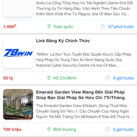
Nohu Là Cổng Tổng Hợp Và Trải Nghiệm Game Slot Đổi
Thưởng Uy Tín Hàng Đầu, Vận Hành Theo Tiêu Chuẩn
Kiểm Định Khắt Khe Từ Pagcor, Isle Of Man Gsc Và
Curacao Egaming. Tích Hợp Chứng Nhận Bảo Mật
Geotrust Giao Thức Ssl 256-Bit, Trang Web
₫
1.000
Toàn quốc
57 phút trước
Gamenohu.lol...
Link Đăng Ký Chính Thức
78Wim ⁠ Là Nơi Trực Tuyến Độc Quyền Được Cấp Phép
Hợp Pháp Do Trung Tâm An Ninh Mạng Quốc Gia
National Cyber Security Centre Và Isle Of Man,
Cagayan,Và Pagcor Cấp Phép. Những Giấy Phép Khẳng
Định Sân Chơi Này An Toàn Và Minh Bạch Thu Hút Hơn
50 tỷ
Hồ Chí Minh
4 giờ trước
10 Triệu...
Emerald Garden View Mang Đến Giải Pháp
Giúp Bạn Giải Pháp Sở Hửu Chỉ 7Tr/Tháng
The Emerald Garden View &Ndash; Dừng Thuê Nhà,
Chuyển Sang Sở Hữu 1. Câu Chuyện Của Hàng Ngàn
Người Trẻ Mỗi Tháng Chi 6&Ndash;8 Triệu Để Thuê Nhà
Nhưng Tài Sản Vẫn Là Con Số 0. Emerald Garden View
Mang Đến Giải Pháp Giúp Bạn Chuyển Tiền Thuê Nhà...
700 triệu
Bình Dương
5 giờ trước