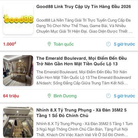
Good88 Link Truy Cập Uy Tín Hàng Đầu 2026
Good88 Là Nền Tảng Giải Trí Trực Tuyến Cung Cấp Đa
Dạng Trò Chơi Như Thể Thao, Game Bài, Và Nhiều
Chuyên Mục Giải Trí Hiện Đại. Giao Diện Được Thiết Kế
Trực Quan, Thân Thiện Với Người Dùng Trên Cả Điện
Thoại Và Máy Tính. Hệ Thống Bảo Mật Hiện Đại...
₫
1.000
Toàn quốc
5 giờ trước
The Emerald Boulevard, Mọi Điểm Đến Đều
Trở Nên Gần Hơn Mặt Tiền Quốc Lộ 13
The Emerald Boulevard, Mọi Điểm Đến Đều Trở Nên
Gần Hơn Mặt Tiền Quốc Lộ 13 The Emerald Boulevard
&Ndash; Sống Đẳng Cấp Giữa Trung Tâm Kết Nối
Tp.hcm Bạn Đang Tìm Một Căn Hộ Vừa Để Ở, Vừa Có
Tiềm Năng Đầu Tư Mạnh? The Emerald Boulevard
64 triệu
Bình Dương
5 giờ trước
Chính Là...
Nhỉnh 8.X Tỷ Trung Phụng - Xã Đàn 35M2 5
Tầng 1 Sổ Đỏ Chính Chủ
Nhỉnh 8.X Tỷ Trung Phụng - Xã Đàn 35M2 5 Tầng 1 Tum
3 Ngủ Ngõ Thông Chính Chủ Cần Bán, Tặng Full Nội
Thất, Khách Chỉ Việc Xách Vali Về Ở Sổ Đỏ Chính