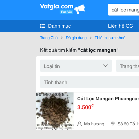
Danh mục
Liên hệ QC
Trang Chủ
Đồ gia dụng
Thiết bị sức khoẻ
Kết quả tìm kiếm
"cát lọc mangan"
Cát Lọc Mangan Phuong
₫
3.500
Ms.hương
Số 60 Tổ 
Biên Tp Hà Nội