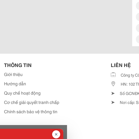
THÔNG TIN
LIÊN HỆ
Giới thiệu
Công ty C
Hướng dẫn
HN: 102 T
➤
Quy chế hoạt động
Số GCNĐKD
➤
Cơ chế giải quyết tranh chấp
Nơi cấp: S
Chính sách bảo vệ thông tin