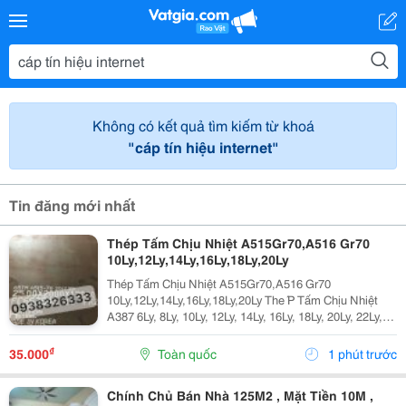
Không có kết quả tìm kiếm từ khoá
"cáp tín hiệu internet"
Tin đăng mới nhất
Thép Tấm Chịu Nhiệt A515Gr70,A516 Gr70
10Ly,12Ly,14Ly,16Ly,18Ly,20Ly
Thép Tấm Chịu Nhiệt A515Gr70,A516 Gr70
10Ly,12Ly,14Ly,16Ly,18Ly,20Ly The ́P Tấm Chịu Nhiệt
A387 6Ly, 8Ly, 10Ly, 12Ly, 14Ly, 16Ly, 18Ly, 20Ly, 22Ly,
25Ly, 30Ly, 35Ly Thép Tấm Chịu Nhiệt ,16Mo3,13Crmo
4-5 A515 Gr70 A387 6Ly, 8Ly,...
₫
35.000
Toàn quốc
1 phút trước
Chính Chủ Bán Nhà 125M2 , Mặt Tiền 10M ,