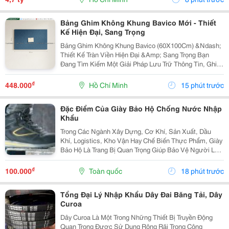
Bảng Ghim Không Khung Bavico Mới - Thiết
Kế Hiện Đại, Sang Trọng
Bảng Ghim Không Khung Bavico (60X100Cm) &Ndash;
Thiết Kế Tràn Viền Hiện Đại &Amp; Sang Trọng Bạn
Đang Tìm Kiếm Một Giải Pháp Lưu Trữ Thông Tin, Ghi
Chú Công Việc Vừa Tiện Lợi Vừa Nâng Tầm Thẩm Mỹ
Cho Không Gian Sống Và Làm Việc? Bảng Ghim
₫
448.000
Hồ Chí Minh
15 phút trước
Không...
Đặc Điểm Của Giày Bảo Hộ Chống Nước Nhập
Khẩu
Trong Các Ngành Xây Dựng, Cơ Khí, Sản Xuất, Dầu
Khí, Logistics, Kho Vận Hay Chế Biến Thực Phẩm, Giày
Bảo Hộ Là Trang Bị Quan Trọng Giúp Bảo Vệ Người Lao
Động Trước Những Nguy Cơ Tiềm Ẩn Trong Môi Trường
Làm Việc. Đối Với Những Công Việc Thường Xuyên...
₫
100.000
Toàn quốc
18 phút trước
Tổng Đại Lý Nhập Khẩu Dây Đai Băng Tải, Dây
Curoa
Dây Curoa Là Một Trong Những Thiết Bị Truyền Động
Quan Trọng Được Sử Dụng Rộng Rãi Trong Công