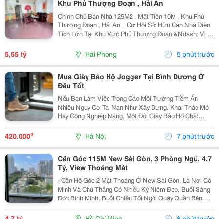
Khu Phủ Thượng Đoạn , Hải An
Chính Chủ Bán Nhà 125M2 , Mặt Tiền 10M , Khu Phủ
Thượng Đoạn , Hải An _ Cơ Hội Sở Hữu Căn Nhà Diện
Tích Lớn Tại Khu Vực Phủ Thượng Đoạn &Ndash; Vị Trí
Đẹp, Ngõ Rộng, Ô Tô Chỉ Cách Nhà Vài Bước Chân.
Phù Hợp An Cư Hoặc Đầu Tư Lâu Dài. * Thông Tin...
5,55 tỷ
Hải Phòng
5 phút trước
Mua Giày Bảo Hộ Jogger Tại Bình Dương Ở
Đâu Tốt
Nếu Bạn Làm Việc Trong Các Môi Trường Tiềm Ẩn
Nhiều Nguy Cơ Tai Nạn Như Xây Dựng, Khai Thác Mỏ
Hay Công Nghiệp Nặng, Một Đôi Giày Bảo Hộ Chất
Lượng Là Trang Bị Không Thể Thiếu Để Bảo Vệ Đôi
Chân. Safety Jogger Là Thương Hiệu Giày Bảo Hộ Nổi
₫
420.000
Hà Nội
7 phút trước
Tiếng Với...
Căn Góc 115M New Sài Gòn, 3 Phòng Ngủ, 4.7
Tỷ, View Thoáng Mát
- Căn Hộ Góc 2 Mặt Thoáng Ở New Sài Gòn, Là Nơi Cô
Minh Và Chú Thắng Có Nhiều Kỷ Niệm Đẹp, Buổi Sáng
Đón Bình Minh, Buổi Chiều Tối Ngồi Quây Quần Bên Gia
Đình. Nay Chuẩn Bị Sang Ở Căn Biệt Thự Nên Đành
Gửi Gắm Căn Hộ Này Lại Với Giá 4.7 Tỷ - Căn Hộ...
4,7 tỷ
Hồ Chí Minh
8 phút trước