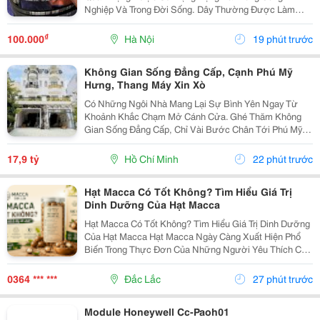
Nghiệp Và Trong Đời Sống. Dây Thường Được Làm
Bằng Cao Su Tổng Hợp Có Nguồn Gốc Từ Dầu Mỏ, Bên
Trong Có Hoặc Không Có Lõi Thép. Dây Curoa Truyền
₫
100.000
Hà Nội
19 phút trước
Động...
Không Gian Sống Đẳng Cấp, Cạnh Phú Mỹ
Hưng, Thang Máy Xin Xò
Có Những Ngôi Nhà Mang Lại Sự Bình Yên Ngay Từ
Khoảnh Khắc Chạm Mở Cánh Cửa. Ghé Thăm Không
Gian Sống Đẳng Cấp, Chỉ Vài Bước Chân Tới Phú Mỹ
Hưng: - Vị Trí: Kdc Tân Mỹ, Đường Rộng 20M Thông
Thoáng - Diện Tích: 5 &Times; 18M &Bull; 1 Trệt 3 Lầu...
17,9 tỷ
Hồ Chí Minh
22 phút trước
Hạt Macca Có Tốt Không? Tìm Hiểu Giá Trị
Dinh Dưỡng Của Hạt Macca
Hạt Macca Có Tốt Không? Tìm Hiểu Giá Trị Dinh Dưỡng
Của Hạt Macca Hạt Macca Ngày Càng Xuất Hiện Phổ
Biến Trong Thực Đơn Của Những Người Yêu Thích Các
Loại Hạt Dinh Dưỡng. Với Vị Béo Nhẹ, Thơm Bùi Và
Cách Sử Dụng Đơn Giản, Macca Có Thể Trở Thành
0364 *** ***
Đắc Lắc
27 phút trước
Món...
Module Honeywell Cc-Paoh01