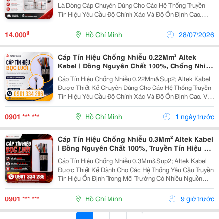
Là Dòng Cáp Chuyên Dùng Cho Các Hệ Thống Truyền
Tín Hiệu Yêu Cầu Độ Chính Xác Và Độ Ổn Định Cao.
Sản Phẩm Được Ứng Dụng Rộng Rãi Trong Nhà Máy,
Tủ Điện Điều Khiển, Hệ Thống Tự Động Hóa, Thiết Bị
₫
14.000
Hồ Chí Minh
28/07/2026
Đo...
Cáp Tín Hiệu Chống Nhiễu 0.22Mm² Altek
Kabel | Đồng Nguyên Chất 100%, Chống Nhiễu
Hiệu Quả
Cáp Tín Hiệu Chống Nhiễu 0.22Mm&Sup2; Altek Kabel
Được Thiết Kế Chuyên Dùng Cho Các Hệ Thống Truyền
Tín Hiệu Yêu Cầu Độ Chính Xác Và Độ Ổn Định Cao. Với
Lớp Chống Nhiễu Sản Phẩm Giúp Hạn Chế Ảnh Hưởng
Của Nhiễu Điện Từ Từ Động Cơ, Biến Tần Và Các...
0901 *** ***
Hồ Chí Minh
1 ngày trước
Cáp Tín Hiệu Chống Nhiễu 0.3Mm² Altek Kabel
| Đồng Nguyên Chất 100%, Truyền Tín Hiệu Ổn
Định
Cáp Tín Hiệu Chống Nhiễu 0.3Mm&Sup2; Altek Kabel
Được Thiết Kế Dành Cho Các Hệ Thống Yêu Cầu Truyền
Tín Hiệu Ổn Định Trong Môi Trường Có Nhiều Nguồn
Nhiễu Điện Từ. Nhờ Cấu Tạo Lớp Chống Nhiễu Sản
Phẩm Giúp Hạn Chế Nhiễu, Giảm Suy Hao Tín Hiệu Và
0901 *** ***
Hồ Chí Minh
9 giờ trước
Nâng...