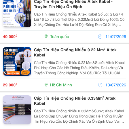
Cáp Tín Hiệu Chống Nhiễu Altek Kabel -
Truyền Tín Hiệu Ổn Định
Cáp Tín Hiệu Chống Nhiễu Altek Kabel Số Lõi: 2 Lõi / 4
Lõi / 6 Lõi / 8 Lõi Tiết Diện: 0.22Mm2 Lõi Đồng 100% Có
Xi Mạ Chống Oxi Hóa Lưới Dệt Đồng Đan Có Xi Mạ
Chống Oxi Hóa Vỏ Cách Điện Pvc Màu Đen ✔️ Giảm
Nhiễu Điện Từ Và Tăng Độ Ổn Định Của Tín Hiệu...
₫
40.000
Toàn quốc
11/07/2026
Cáp Tín Hiệu Chống Nhiễu 0.22 Mm² Altek
Kabel
Cáp Tín Hiệu Chống Nhiễu 0.22 Mm&Sup2; Altek Kabel
Phù Hợp Cho Các Hệ Thống Điều Khiển, Đo Lường Và
Truyền Thông Công Nghiệp. Với Cấu Trúc Tối Ưu Giảm
Nhiễu Điện Từ Và Suy Hao Tín Hiệu, Sản Phẩm Mang
Lại Độ Tin Cậy Cao Trong Quá Trình Vận Hành. Quy...
₫
29.000
Hồ Chí Minh
13/07/2026
Cáp Tín Hiệu Chống Nhiễu 0.33Mm² Altek
Kabel
Cáp Tín Hiệu Chống Nhiễu 0.33Mm&Sup2; Altek Kabel
Là Dòng Cáp Chuyên Dùng Trong Các Hệ Thống Truyền
Tín Hiệu Yêu Cầu Độ Chính Xác Và Ổn Định Cao. Với
Cấu Tạo Gồm Ruột Dẫn Đồng Nguyên Chất, Lớp Cách