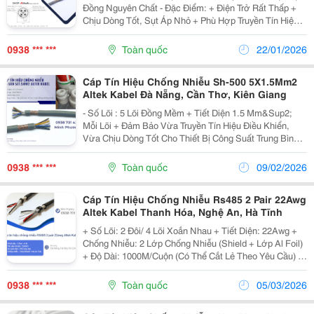
Đồng Nguyên Chất - Đặc Điểm: + Điện Trở Rất Thấp +
Chịu Dòng Tốt, Sụt Áp Nhỏ + Phù Hợp Truyền Tín Hiệu
Xa Hoặc Tín Hiệu Điều Khiển Công Suất Nhỏ - Chống
Nhiễu : Lớp Giấy Bạc Al...
0938 *** ***
Toàn quốc
22/01/2026
Cáp Tín Hiệu Chống Nhiễu Sh-500 5X1.5Mm2
Altek Kabel Đà Nẵng, Cần Thơ, Kiên Giang
- Số Lõi : 5 Lõi Đồng Mềm + Tiết Diện 1.5 Mm&Sup2;
Mỗi Lõi + Đảm Bảo Vừa Truyền Tín Hiệu Điều Khiển,
Vừa Chịu Dòng Tốt Cho Thiết Bị Công Suất Trung Bình -
Lớp Cách Điện Từng Lõi + Bọc Bằng Pvc Chuyên Dụng
+ Chống Rò Điện, Chịu Nhiệt Ổn Định...
0938 *** ***
Toàn quốc
09/02/2026
Cáp Tín Hiệu Chống Nhiễu Rs485 2 Pair 22Awg
Altek Kabel Thanh Hóa, Nghệ An, Hà Tĩnh
+ Số Lõi: 2 Đôi/ 4 Lõi Xoắn Nhau + Tiết Diện: 22Awg +
Chống Nhiễu: 2 Lớp Chống Nhiễu (Shield + Lớp Al Foil)
+ Độ Dài: 1000M/Cuộn (Có Thể Cắt Lẻ Theo Yêu Cầu) +
Ruột Dẫn: Đồng 100% Có Xi Mạ Chống Oxi Hóa + Vỏ
Cách Điện: Pvc Màu Đen + Điện Áp...
0938 *** ***
Toàn quốc
05/03/2026