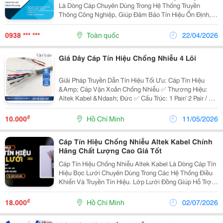
Là Dòng Cáp Chuyên Dùng Trong Hệ Thống Truyền
Thông Công Nghiệp, Giúp Đảm Bảo Tín Hiệu Ổn Định,
Hạn Chế Nhiễu Điện Từ Trong Môi Trường Có Nhiều
Thiết Bị Điện. - Thông Số Cơ Bản: + Số Lõi: 1...
0938 *** ***
Toàn quốc
22/04/2026
Giá Dây Cáp Tín Hiệu Chống Nhiễu 4 Lõi
Giải Pháp Truyền Dẫn Tín Hiệu Tối Ưu: Cáp Tín Hiệu
&Amp; Cáp Vặn Xoắn Chống Nhiễu ✅ Thương Hiệu:
Altek Kabel &Ndash; Đức ✅ Cấu Trúc: 1 Pair/ 2 Pair / 3
Pair / 4 Pair ✅ Tiết Diện Lõi: 22Awg / 20Awg / 18Awg /
16Awg ⚙️ Ưu Điểm Nổi Bật: ...
₫
10.000
Hồ Chí Minh
11/05/2026
Cáp Tín Hiệu Chống Nhiễu Altek Kabel Chính
Hãng Chất Lượng Cao Giá Tốt
Cáp Tín Hiệu Chống Nhiễu Altek Kabel Là Dòng Cáp Tín
Hiệu Bọc Lưới Chuyên Dùng Trong Các Hệ Thống Điều
Khiển Và Truyền Tín Hiệu. Lớp Lưới Đồng Giúp Hỗ Trợ
Hạn Chế Ảnh Hưởng Của Nhiễu Điện Từ, Góp Phần Duy
Trì Tín Hiệu Ổn Định Trong Quá Trình Vận...
₫
18.000
Hồ Chí Minh
02/07/2026