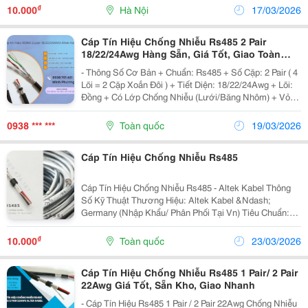
Khách Hàng Tin Dùng Cho Công Trình, Dự Án. * Thông...
₫
10.000
Hà Nội
17/03/2026
Cáp Tín Hiệu Chống Nhiễu Rs485 2 Pair
18/22/24Awg Hàng Sẵn, Giá Tốt, Giao Toàn
Quốc
- Thông Số Cơ Bản + Chuẩn: Rs485 + Số Cặp: 2 Pair ( 4
Lõi = 2 Cặp Xoắn Đôi ) + Tiết Diện: 18/22/24Awg + Lõi:
Đồng + Có Lớp Chống Nhiễu (Lưới/Băng Nhôm) + Vỏ
Pvc Bền - Ưu Điểm Nổi Bật + Chống Nhiễu Điện Từ Hiệu
Quả + Truyền Tín Hiệu...
0938 *** ***
Toàn quốc
19/03/2026
Cáp Tín Hiệu Chống Nhiễu Rs485
Cáp Tín Hiệu Chống Nhiễu Rs485 - Altek Kabel Thông
Số Kỹ Thuật Thương Hiệu: Altek Kabel &Ndash;
Germany (Nhập Khẩu/ Phân Phối Tại Vn) Tiêu Chuẩn:
Đức/Ce Tiêu Chuẩn Chất Lượng Châu Âu Cấu Trúc Cơ
Bản: Số Lõi: 1 Pair (2 Lõi), 2 Pair (4 Lõi) ...
₫
10.000
Toàn quốc
23/03/2026
Cáp Tín Hiệu Chống Nhiễu Rs485 1 Pair/ 2 Pair
22Awg Giá Tốt, Sẵn Kho, Giao Nhanh
- Cáp Tín Hiệu Rs485 1 Pair / 2 Pair 22Awg Chống Nhiễu