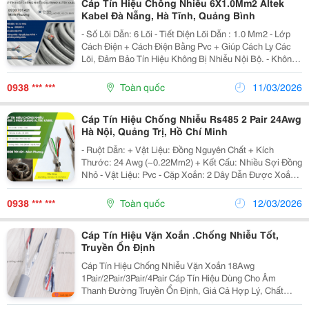
Cáp Tín Hiệu Chống Nhiễu 6X1.0Mm2 Altek
Kabel Đà Nẵng, Hà Tĩnh, Quảng Bình
- Số Lõi Dẫn: 6 Lõi - Tiết Diện Lõi Dẫn : 1.0 Mm2 - Lớp
Cách Điện + Cách Điện Bằng Pvc + Giúp Cách Ly Các
Lõi, Đảm Bảo Tín Hiệu Không Bị Nhiễu Nội Bộ. - Không
Dùng Lưới Đồng Hoặc Lá Nhôm, Thích Hợp Cho Môi
Trường Ít Nhiễu. - Vỏ Ngoài + Vỏ...
0938 *** ***
Toàn quốc
11/03/2026
Cáp Tín Hiệu Chống Nhiễu Rs485 2 Pair 24Awg
Hà Nội, Quảng Trị, Hồ Chí Minh
- Ruột Dẫn: + Vật Liệu: Đồng Nguyên Chất + Kích
Thước: 24 Awg (~0.22Mm2) + Kết Cấu: Nhiều Sợi Đồng
Nhỏ - Vật Liệu: Pvc - Cặp Xoắn: 2 Dây Dẫn Được Xoắn
Lại Thành 1 Cặp - Loại 2P: Có 2 Cặp Xoắn (4 Lõi) -
Chống Nhiễu: 2 Lớp Chống Nhiễu (Shield + Lớp Al...
0938 *** ***
Toàn quốc
12/03/2026
Cáp Tín Hiệu Vặn Xoắn .Chống Nhiễu Tốt,
Truyền Ổn Định
Cáp Tín Hiệu Chống Nhiễu Vặn Xoắn 18Awg
1Pair/2Pair/3Pair/4Pair Cáp Tín Hiệu Dùng Cho Âm
Thanh Đường Truyền Ổn Định, Giá Cả Hợp Lý, Chất
Lượng Tốt Thương Hiệu Altek Kabel Đã Được Nhiều