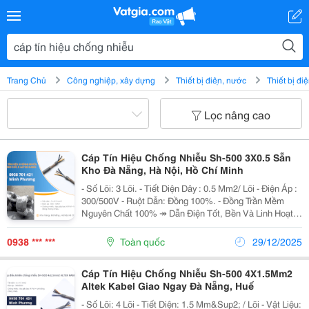
Trang Chủ
Công nghiệp, xây dựng
Thiết bị điện, nước
Thiết bị đi
Lọc nâng cao
Cáp Tín Hiệu Chống Nhiễu Sh-500 3X0.5 Sẵn
Kho Đà Nẵng, Hà Nội, Hồ Chí Minh
- Số Lõi: 3 Lõi. - Tiết Diện Dây : 0.5 Mm2/ Lõi - Điện Áp :
300/500V - Ruột Dẫn: Đồng 100%. - Đồng Trần Mềm
Nguyên Chất 100% ↠ Dẫn Điện Tốt, Bền Và Linh Hoạt
Khi Đi Dây - Chống Nhiễu : Lớp Giấy Bạc Al Foil + Lưới
Đồng Chống Nhiễu -...
0938 *** ***
Toàn quốc
29/12/2025
Cáp Tín Hiệu Chống Nhiễu Sh-500 4X1.5Mm2
Altek Kabel Giao Ngay Đà Nẵng, Huế
- Số Lõi: 4 Lõi - Tiết Diện: 1.5 Mm&Sup2; / Lõi - Vật Liệu: