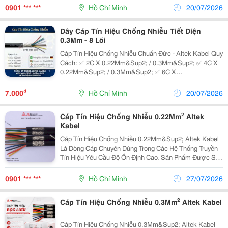
Điện Pvc Cùng Lớp Chống Nhiễu Sản Phẩm Giúp Hạn
0901 *** ***
Hồ Chí Minh
20/07/2026
Chế...
Dây Cáp Tín Hiệu Chống Nhiễu Tiết Diện
0.3Mm - 8 Lõi
Cáp Tín Hiệu Chống Nhiễu Chuẩn Đức - Altek Kabel Quy
Cách: ✅ 2C X 0.22Mm&Sup2; / 0.3Mm&Sup2; ✅ 4C X
0.22Mm&Sup2; / 0.3Mm&Sup2; ✅ 6C X
0.22Mm&Sup2; / 0.3Mm&Sup2; ✅ 8C X
0.22Mm&Sup2; / 0.3Mm&Sup2; Thông Tin Chất Lượng
₫
7.000
Hồ Chí Minh
20/07/2026
&Amp; Ứng Dụng: ...
Cáp Tín Hiệu Chống Nhiễu 0.22Mm² Altek
Kabel
Cáp Tín Hiệu Chống Nhiễu 0.22Mm&Sup2; Altek Kabel
Là Dòng Cáp Chuyên Dùng Trong Các Hệ Thống Truyền
Tín Hiệu Yêu Cầu Độ Ổn Định Cao. Sản Phẩm Được Sử
Dụng Rộng Rãi Trong Các Nhà Máy, Tủ Điện Điều Khiển,
Hệ Thống Tự Động Hóa Và Các Công Trình Công...
0901 *** ***
Hồ Chí Minh
27/07/2026
Cáp Tín Hiệu Chống Nhiễu 0.3Mm² Altek Kabel
Cáp Tín Hiệu Chống Nhiễu 0.3Mm&Sup2; Altek Kabel