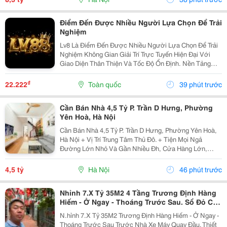
Điểm Đến Được Nhiều Người Lựa Chọn Để Trải
Nghiệm
Lv8 Là Điểm Đến Được Nhiều Người Lựa Chọn Để Trải
Nghiệm Không Gian Giải Trí Trực Tuyến Hiện Đại Với
Giao Diện Thân Thiện Và Tốc Độ Ổn Định. Nền Tảng
Cung Cấp Đa Dạng Trò Chơi, Cập Nhật Thường Xuyên,
Hỗ Trợ Trên Nhiều Thiết Bị Và Mang Đến Trải Nghiệm...
₫
22.222
Toàn quốc
39 phút trước
Cần Bán Nhà 4,5 Tỷ P. Trần D Hưng, Phường
Yên Hoà, Hà Nội
Cần Bán Nhà 4,5 Tỷ P. Trần D Hưng, Phường Yên Hoà,
Hà Nội + Vị Trí Trung Tâm Thủ Đô. + Tiện Mọi Ngả
Đường Lớn Nhỏ Và Gần Nhiều Đh, Cửa Hàng Lớn,
V.v... + Diện Tích Gia Đình Sử Dụng Tất Được Là 95 M2.
+ Ô-Tô Vào Cửa, Nhà Có 2 Tầng. + Sổ Đỏ Chính...
4,5 tỷ
Hà Nội
46 phút trước
Nhỉnh 7.X Tỷ 35M2 4 Tầng Trương Định Hàng
Hiếm - Ở Ngay - Thoáng Trước Sau. Sổ Đỏ Cất
Két
N.hỉnh 7.X Tỷ 35M2 Trương Định Hàng Hiếm - Ở Ngay -
Thoáng Trước Sau Trước Nhà Xe Máy Quay Đầu. Thiết