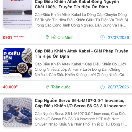
Cáp Điều Khiển Altek Kabel Đồng Nguyên
Chất 100%, Truyền Tín Hiệu Ổn Định
Cáp Điều Khiển Altek Kabel Là Dòng Cáp Chuyên Dùng
Để Truyền Tín Hiệu Điều Khiển Giữa Tủ Điện Và Thiết Bị
Trong Các Công Trình Công Nghiệp, Dân Dụng Và Hệ
Thống Tự Động Hóa. Ruột Dẫn Được Sản Xuất Từ
Đồng Nguyên Chất 100%, Đảm Bảo Khả Năng Dẫn
0901 *** ***
Hồ Chí Minh
27/07/2026
Điện...
Cáp Điều Khiển Altek Kabel - Giải Pháp Truyền
Tín Hiệu Ổn Định
Cáp Điều Khiển Altek Kabel ✨Cáp Điều Khiển Có Lưới
Chống Nhiễu 2 Lớp Al Foil + Lưới Đồng Đan Chống
Nhiễu ✨Cáp Điều Khiển Không Lưới Chống Nhiễu Có
Lớp Giấy Và Sợi Độn Pp Chịu Lực Số Lõi: 2 - 7 ( Lõi
Nhiều Màu ) ; 8 - 30 ( Lõi Màu Đen Đánh Số...
₫
40.000
Toàn quốc
28/07/2026
Cáp Nguồn Servo S6-L-M107-3.0-T Inovance,
Cáp Điều Khiển I/O Servo S6-C8-3.0 Inovance
Cáp Nguồn Servo S6-L-M107-3.0-T Inovance, Cáp Điều
Khiển I/O Servo S6-C8-3.0 Inovance H2T Việt Nam
Chuyên Nhập Khẩu Và Phân Phối Thiết Bị Tự Động Hóa
Tại Việt Nam Thông Tin Liên Hệ: Dt/Zalo:0763836381