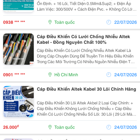
Ổn Định. + 16 Lõi, Tiết Diện 0.5Mm&Sup2; + Điện Áp
Làm Việc: 300/500V + Cách Điện Pvc. + Không Có Lớp
Shield Chống Nhiễu. + Vỏ Ngoài Pvc Màu Xám, Chống
Mài Mòn Và Chịu Lực Tốt. Ưu Điểm ✔...
0938 *** ***
Toàn quốc
22/07/2026
Cáp Điều Khiển Có Lưới Chống Nhiễu Altek
Kabel - Đồng Nguyên Chất 100%
Cáp Điều Khiển Có Lưới Chống Nhiễu Altek Kabel Là
Dòng Cáp Chuyên Dùng Để Truyền Tín Hiệu Điều Khiển
Trong Các Môi Trường Có Nhiều Nguồn Nhiễu Điện Từ
Như Nhà Máy, Trạm Điện, Tủ Điều Khiển Và Dây Chuyền
Sản Xuất. Sản Phẩm Được Sản Xuất Với Ruột Dẫn...
0901 *** ***
Hồ Chí Minh
24/07/2026
Cáp Điều Khiển Altek Kabel 30 Lõi Chính Hãng
Cáp Điều Khiển 30 Lõi Altek Akbel 2 Loại Cáp Chính: +
Cáp Điều Khiển Không Lưới Chống Nhiễu + Cáp Điều
Khiển Có Lưới Chống Nhiễu Số Lõi: 30 Lõi ( 29 Lõi Màu
Đánh Số + 1 Sợi Vàng Sọc Xanh ) Tiết Diện: 0.5Mm2 /
0.75Mm2 / 1.0Mm2 / 1.5Mm2 ...
₫
26.000
Toàn quốc
24/07/2026