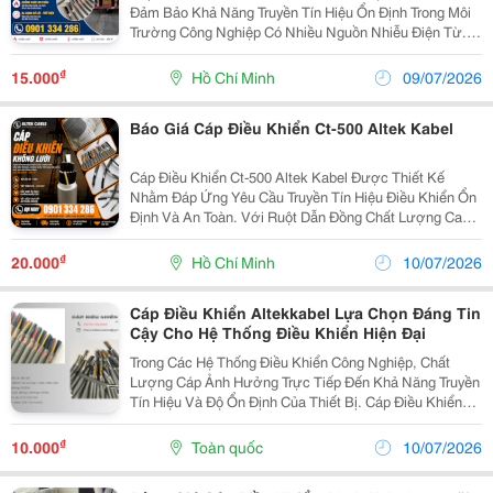
Đảm Bảo Khả Năng Truyền Tín Hiệu Ổn Định Trong Môi
Trường Công Nghiệp Có Nhiều Nguồn Nhiễu Điện Từ.
Lớp Lưới Chống Nhiễu Giúp Giảm Ảnh Hưởng Của Biến
Tần, Động Cơ Và Các Thiết Bị Công Suất Lớn, Góp...
₫
15.000
Hồ Chí Minh
09/07/2026
Báo Giá Cáp Điều Khiển Ct-500 Altek Kabel
Cáp Điều Khiển Ct-500 Altek Kabel Được Thiết Kế
Nhằm Đáp Ứng Yêu Cầu Truyền Tín Hiệu Điều Khiển Ổn
Định Và An Toàn. Với Ruột Dẫn Đồng Chất Lượng Cao,
Lớp Cách Điện Pvc Bền Chắc Và Khả Năng Thi Công
Thuận Tiện, Sản Phẩm Là Lựa Chọn Phù Hợp Cho
₫
20.000
Hồ Chí Minh
10/07/2026
Nhiều...
Cáp Điều Khiển Altekkabel Lựa Chọn Đáng Tin
Cậy Cho Hệ Thống Điều Khiển Hiện Đại
Trong Các Hệ Thống Điều Khiển Công Nghiệp, Chất
Lượng Cáp Ảnh Hưởng Trực Tiếp Đến Khả Năng Truyền
Tín Hiệu Và Độ Ổn Định Của Thiết Bị. Cáp Điều Khiển
Altekkabel Được Sản Xuất Với Ruột Đồng Mềm Chất
Lượng Cao, Cách Điện Pvc Bền Chắc Và Đa Dạng
₫
10.000
Toàn quốc
10/07/2026
Quy...