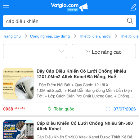
Trang Chủ
Công nghiệp, xây dựng
Thiết bị điện, nước
Thiết bị đi
Lọc nâng cao
Dây Cáp Điều Khiển Có Lưới Chống Nhiễu
12X1.0Mm2 Altek Kabel Đà Nẵng, Huế
- Đặc Điểm Nổi Bật + Quy Cách: 12 Lõi X
1.0Mm&Sup2;. + Ruột Dẫn Bằng Đồng Mềm Dẫn Điện
Tốt. + Lớp Cách Điện Pvc Chất Lượng Cao. + Chống
Nhiễu : Lớp Giấy Bạc Al Foil + Lưới Đồng Chống Nhiễu
+ Cách Điện: Pvc + Vỏ Pvc Bền, Chịu Mài Mòn Và...
0938 *** ***
Toàn quốc
07/07/2026
Cáp Điều Khiển Có Lưới Chống Nhiễu Sh-500
Altek Kabel
Cáp Điều Khiển Sh-500 Altek Kabel Được Thiết Kế Để