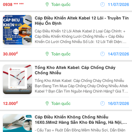
Ễ Dàng. + L Ớ P Ch Ố Ng Nhi Ễ...
0938 *** ***
Toàn quốc
11/07/2026
Cáp Điều Khiển Altek Kabel 12 Lõi - Truyền Tín
Hiệu Ổn Định
Cáp Điều Khiển 12 Lõi Altek Kabel 2 Loại Cáp Chính: +
Cáp Điều Khiển Không Lưới Chống Nhiễu + Cáp Điều
Khiển Có Lưới Chống Nhiễu Số Lõi: 12 Lõi Tiết Diện:
0.5Mm2 | 0.75Mm2 | 1.0Mm2 | 1.5Mm2 Cáp Dạng Tròn,
Vỏ Màu Ghi, In Đầy Đủ Logo,...
₫
30.000
Toàn quốc
14/07/2026
Tổng Kho Altek Kabel: Cáp Chống Cháy
Chống Nhiễu
Tổng Kho Altek Kabel: Cáp Chống Cháy Chống Nhiễu
Bạn Đang Tìm Mua Cáp Chống Cháy Chống Nhiễu Altek
Kabel ? Bạn Cần Tìm Nguồn Hàng Chính Hãng? Giá Tận
Gốc ? Công Ty Tnhh Altek Kabel Việt Nam Tự Hào Là
Nhà Phân Phối Độc Quyền Cáp Điều Khiển, Cáp...
₫
12.000
Toàn quốc
16/07/2026
Cáp Điều Khiển Không Chống Nhiễu
16X0.5Mm2 Hàng Sẵn Kho Đà Nẵng, Hà Nội,
Hcm
- Cấu Tạo + Ruột Dẫn Đồng Mềm Nhiều Sợi, Dẫn Điện