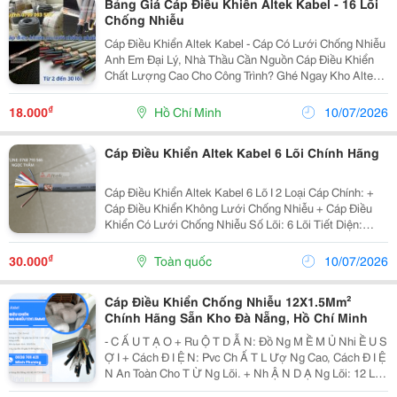
Bảng Giá Cáp Điều Khiển Altek Kabel - 16 Lõi
Chống Nhiễu
Cáp Điều Khiển Altek Kabel - Cáp Có Lưới Chống Nhiễu
Anh Em Đại Lý, Nhà Thầu Cần Nguồn Cáp Điều Khiển
Chất Lượng Cao Cho Công Trình? Ghé Ngay Kho Altek
Cable &Ndash; Đơn Vị Phân Phối Trực Tiếp, Đảm Bảo
Giá Tốt Nhất Thị Trường! Thông Số Kho...
₫
18.000
Hồ Chí Minh
10/07/2026
Cáp Điều Khiển Altek Kabel 6 Lõi Chính Hãng
Cáp Điều Khiển Altek Kabel 6 Lõ I 2 Loại Cáp Chính: +
Cáp Điều Khiển Không Lưới Chống Nhiễu + Cáp Điều
Khiển Có Lưới Chống Nhiễu Số Lõi: 6 Lõi Tiết Diện:
0.5Mm2 | 0.75Mm2 | 1.0Mm2 | 1.5Mm2 ✔️Truyền Tín
Hiệu Điều Khiển Ổn Định Và Chính Xác ✔️ Độ Bền...
₫
30.000
Toàn quốc
10/07/2026
Cáp Điều Khiển Chống Nhiễu 12X1.5Mm²
Chính Hãng Sẵn Kho Đà Nẵng, Hồ Chí Minh
- C Ấ U T Ạ O + Ru Ộ T D Ẫ N: Đồ Ng M Ề M Ủ Nhi Ề U S
Ợ I + Cách Đ I Ệ N: Pvc Ch Ấ T L Ượ Ng Cao, Cách Đ I Ệ
N An Toàn Cho T Ừ Ng Lõi. + Nh Ậ N D Ạ Ng Lõi: 12 Lõi
Đượ C Đ Ánh S Ố Ho Ặ C Phân Màu Giúp Đấ U N Ố I D