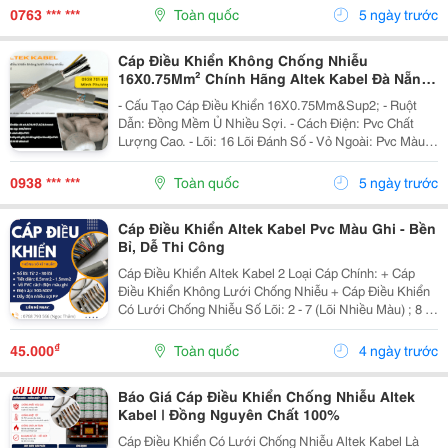
Email: Sale18.H2T@Gmail.com ...
0763 *** ***
Toàn quốc
5 ngày trước
Cáp Điều Khiển Không Chống Nhiễu
16X0.75Mm² Chính Hãng Altek Kabel Đà Nẵng,
Huế
- Cấu Tạo Cáp Điều Khiển 16X0.75Mm&Sup2; - Ruột
Dẫn: Đồng Mềm Ủ Nhiều Sợi. - Cách Điện: Pvc Chất
Lượng Cao. - Lõi: 16 Lõi Đánh Số - Vỏ Ngoài: Pvc Màu
Xám Chống Mài Mòn. Ưu Điểm ✔ Dẫn Tín Hiệu Ổn Định.
✔ Mềm, Dễ Thi Công. ✔ Chịu Điện...
0938 *** ***
Toàn quốc
5 ngày trước
Cáp Điều Khiển Altek Kabel Pvc Màu Ghi - Bền
Bỉ, Dễ Thi Công
Cáp Điều Khiển Altek Kabel 2 Loại Cáp Chính: + Cáp
Điều Khiển Không Lưới Chống Nhiễu + Cáp Điều Khiển
Có Lưới Chống Nhiễu Số Lõi: 2 - 7 (Lõi Nhiều Màu) ; 8 -
30 (Lõi Màu Đen Đánh Số Thứ Tự) Tiết Diện: 0.5Mm2 |
0.75Mm2 | 1.0Mm2 | 1.5Mm2 Vỏ...
₫
45.000
Toàn quốc
4 ngày trước
Báo Giá Cáp Điều Khiển Chống Nhiễu Altek
Kabel | Đồng Nguyên Chất 100%
Cáp Điều Khiển Có Lưới Chống Nhiễu Altek Kabel Là