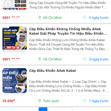
Dòng Cáp Chuyên Dùng Để Truyền Tín Hiệu Điều Khiển
Trong Các Môi Trường Có Nhiều Nguồn Nhiễu Điện Từ
Như Nhà Máy, Trạm Biến Áp, Dây Chuyền Sản Xuất Và
Hệ Thống Tự Động Hóa. Sản Phẩm Được Thiết Kế...
0901 *** ***
Hồ Chí Minh
4 ngày trước
Cáp Điều Khiển Không Chống Nhiễu Altek
Kabel Giải Pháp Truyền Tín Hiệu Điều Khiển
Ổn Định Cho Công Trình
Cáp Điều Khiển Không Lưới Chống Nhiễu Altek Kabel
Được Thiết Kế Chuyên Dùng Để Truyền Tín Hiệu Điều
Khiển Giữa Các Thiết Bị Điện Trong Hệ Thống Tự Động
Hóa Và Điều Khiển Công Nghiệp. Dòng Cáp Này Không
Sử Dụng Lớp Lưới Chống Nhiễu, Phù Hợp Với Các...
0901 *** ***
Hồ Chí Minh
3 ngày trước
Cáp Điều Khiển Altek Kabel
Cáp Điều Khiển Altek Kabel ✨ 2 Loại Cáp Chính: + Cáp
Điều Khiển Không Lưới Chống Nhiễu + Cáp Điều Khiển
Có Lưới Chống Nhiễu Số Lõi: 2 - 7 (Lõi Nhiều Màu) ; 8 -
30 (Lõi Màu Đen Đánh Số Thứ Tự) Tiết Diện: 0.5Mm2 |
0.75Mm2 | 1.0Mm2 | 1.5Mm2 ...
₫
25.000
Toàn quốc
1 ngày trước