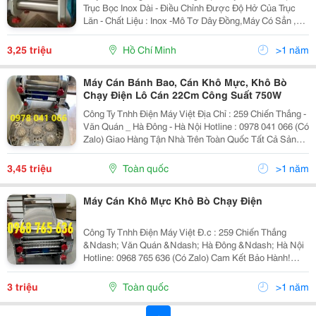
Trục Bọc Inox Dài - Điều Chỉnh Được Độ Hở Của Trục
Lăn - Chất Liệu : Inox -Mô Tơ Dây Đồng,Máy Có Sẳn ,
Giao Hàng Tận Nơi,Mua Hàng: Gò Vấp (Đối Diện Siêu
Thị Emart Hàn Quốc) Đ/C: 485/4 Phan Văn...
3,25 triệu
Hồ Chí Minh
>1 năm
Máy Cán Bánh Bao, Cán Khô Mực, Khô Bò
Chạy Điện Lô Cán 22Cm Công Suất 750W
Công Ty Tnhh Điện Máy Việt Địa Chỉ : 259 Chiến Thắng -
Văn Quán _ Hà Đông - Hà Nội Hotline : 0978 041 066 (Có
Zalo) Giao Hàng Tận Nhà Trên Toàn Quốc Tất Cả Sản
Phẩm Của Công Ty Bán Ra Đều Được Bảo Hành 12
Tháng - Lỗi Đổi 1-1 Trong Vòng 10...
3,45 triệu
Toàn quốc
>1 năm
Máy Cán Khô Mực Khô Bò Chạy Điện
Công Ty Tnhh Điện Máy Việt Đ.c : 259 Chiến Thắng
&Ndash; Văn Quán &Ndash; Hà Đông &Ndash; Hà Nội
Hotline: 0968 765 636 (Có Zalo) Cam Kết Bảo Hành!
======================== ́//́ 8 ̉ ́ 6//\\́ &Mdash;-----
------ &Mdash; Máy Cán Bột Mì...
3 triệu
Toàn quốc
>1 năm