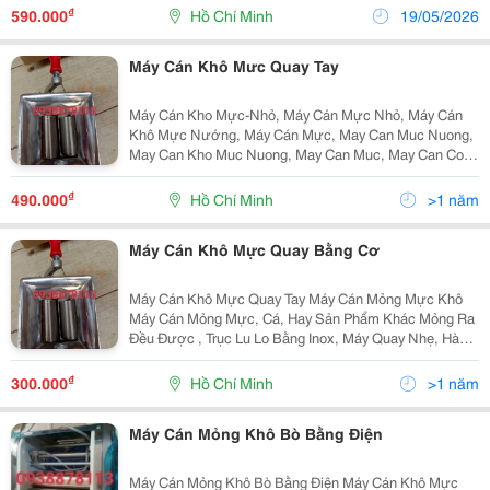
Máy Cán Kho Muc Bằng Tay. Cán Kho Mực, Cá Đuối
₫
590.000
Hồ Chí Minh
19/05/2026
Kích...
Máy Cán Khô Mưc Quay Tay
Máy Cán Kho Mực-Nhỏ, Máy Cán Mực Nhỏ, Máy Cán
Khô Mực Nướng, Máy Cán Mực, May Can Muc Nuong,
May Can Kho Muc Nuong, May Can Muc, May Can Con
Muc, May Can Muc Bang Tay, May Can Kho Muc Bang
Tay Cán Kho Mực, Cá Đuối Kích Thước Cán Con Mực
₫
490.000
Hồ Chí Minh
>1 năm
10 Cm....
Máy Cán Khô Mực Quay Bằng Cơ
Máy Cán Khô Mực Quay Tay Máy Cán Mỏng Mực Khô
Máy Cán Mỏng Mực, Cá, Hay Sản Phẩm Khác Mỏng Ra
Đều Được , Trục Lu Lo Bằng Inox, Máy Quay Nhẹ, Hàng
Có Sẳn, Giao Hàng Tận Nơi Mua Hàng: Gò Vấp (Đối
Diện Siêu Thị Emart Hàn Quốc) Đ/C: 485/4 Phan...
₫
300.000
Hồ Chí Minh
>1 năm
Máy Cán Mỏng Khô Bò Bằng Điện
Máy Cán Mỏng Khô Bò Bằng Điện Máy Cán Khô Mực