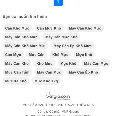
1
Bạn có muốn tìm thêm
Cán Khô Mực
Cán Mực Khô
May Cán Khô Mực
Máy Cán Khô Mực
Máy Cán Mực Khô
Máy Cán Khô Mực M01
Máy Cán Ép Khô Mực
Cán Mực
Mực Cán
Khô Mực
Mực Khô
Máy Cán Khô
Khô Mực
Mực Khô
Máy Cán Mực
Mực Cán Tẩm
May Cán Mực
Máy Cán Ép Khô
Mực Xà Khô
Mực Khô 1kg
MUA SẮM HẠNH PHÚC, KINH DOANH HIỆU QUẢ
Công ty Cổ phần VNP Group.
Số GCNDT: 0102015284, cấp ngày 21/06/2012