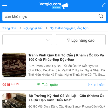
Trang Chủ
Nội, ngoại thất
Nội thất không gian, tổng hợp
Lọc nâng cao
Tranh Vinh Quy Bái Tổ Cẩn ( Khảm ) Ốc Đỏ Và
100 Chữ Phúc Đẹp Độc Đáo
Bức Tranh Vinh Quy Bái Tổ Cẩn Ốc Đỏ Kết Hợp 100
Chữ Phúc Đẹp Đặc Sắc Và Rất Ý Nghĩa: Nghệ Nhân Đã
Thể Hiện Nhiều Kỹ Thuật, Nghệ Thuật Khó Cắt Tỉa Sen
Lọng Kết Hợp Ốc Đỏ Lửa Vàng Chanh Tạo Lên Một Bức
Tranh Sống Động, Có Hồn Và Rất Giá Trị ... Tran
0915 *** ***
Toàn quốc
>1 năm
Bộ Trường Kỷ Huế Cổ Vai Lật - Cẩn (Khảm) Ốc
Xà Cừ Đẹp Kinh Điển Nhất
Đồ Gỗ Việt Xưa Đẳng Cấp Giàu Sang - Phong Cách Quý