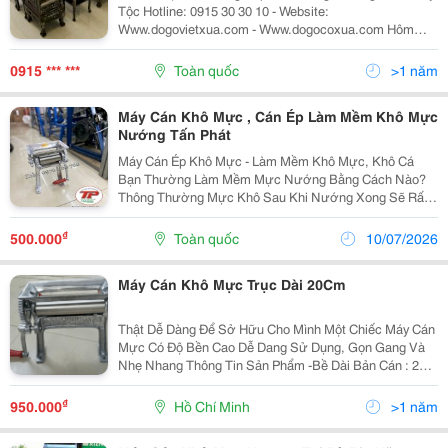
Tộc Hotline: 0915 30 30 10 - Website:
Www.dogovietxua.com - Www.dogocoxua.com Hôm
Nay Đồ Gỗ Việt Xưa [0915 30 30 10] Xin Giới Thiệu Đến
Quý Khách Một Mẫu Bàn Ghế Trường Kỷ Huế Cổ Xưa
0915 *** ***
Toàn quốc
>1 năm
Vai
Máy Cán Khô Mực , Cán Ép Làm Mềm Khô Mực
Nướng Tấn Phát
Máy Cán Ép Khô Mực - Làm Mềm Khô Mực, Khô Cá
Bạn Thường Làm Mềm Mực Nướng Bằng Cách Nào?
Thông Thường Mực Khô Sau Khi Nướng Xong Sẽ Rất
Cứng, Và Rất Khó Ăn , Vì Vậy Người Ta Thường Dùng
Chày Để Đập Khô Mực Cho Mềm Ra . Tuy Nhiên Đó Là
₫
500.000
Toàn quốc
10/07/2026
Bạn Dùng...
Máy Cán Khô Mực Trục Dài 20Cm
Thật Dễ Dàng Để Sở Hữu Cho Mình Một Chiếc Máy Cán
Mực Có Độ Bền Cao Dễ Dang Sử Dụng, Gọn Gang Và
Nhẹ Nhang Thông Tin Sản Phẩm -Bề Dài Bản Cán : 20
Cm -Kích Thước : 32*17*27Cm -Trọng Lượng : 4,5Kg -
Loại : Quay Tay -Ống Cán : Inox -Xuất...
₫
950.000
Hồ Chí Minh
>1 năm