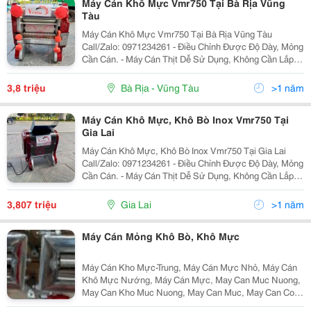
Máy Cán Khô Mực Vmr750 Tại Bà Rịa Vũng
Tàu
Máy Cán Khô Mực Vmr750 Tại Bà Rịa Vũng Tàu
Call/Zalo: 0971234261 - Điều Chỉnh Được Độ Dày, Mỏng
Cần Cán. - Máy Cán Thịt Dễ Sử Dụng, Không Cần Lắp
Đặt Phức Tạp. - Máy Cán Bằng Inox, Chất Liệu Bền Và
Thân Thiện Với Thực Phẩm. - Máy...
3,8 triệu
Bà Rịa - Vũng Tàu
>1 năm
Máy Cán Khô Mực, Khô Bò Inox Vmr750 Tại
Gia Lai
Máy Cán Khô Mực, Khô Bò Inox Vmr750 Tại Gia Lai
Call/Zalo: 0971234261 - Điều Chỉnh Được Độ Dày, Mỏng
Cần Cán. - Máy Cán Thịt Dễ Sử Dụng, Không Cần Lắp
Đặt Phức Tạp. - Máy Cán Bằng Inox, Chất Liệu Bền Và
Thân Thiện Với Thực Phẩm. -...
3,807 triệu
Gia Lai
>1 năm
Máy Cán Mỏng Khô Bò, Khô Mực
Máy Cán Kho Mực-Trung, Máy Cán Mực Nhỏ, Máy Cán
Khô Mực Nướng, Máy Cán Mực, May Can Muc Nuong,
May Can Kho Muc Nuong, May Can Muc, May Can Con
Muc, May Can Kho Muc, May Can Kho Muc Bang Tay,