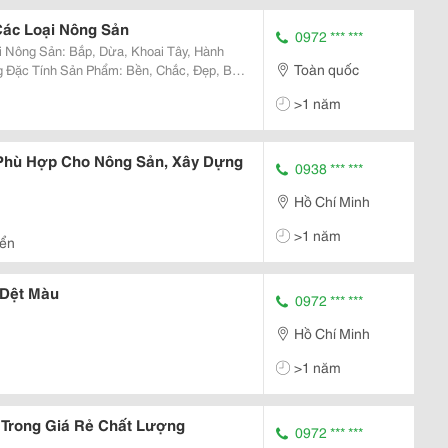
Nội.
ác Loại Nông Sản
0972 *** ***
 Nông Sản: Bắp, Dừa, Khoai Tây, Hành
Toàn quốc
>1 năm
 Phù Hợp Cho Nông Sản, Xây Dựng
0938 *** ***
Hồ Chí Minh
>1 năm
iển
 Dệt Màu
0972 *** ***
Hồ Chí Minh
>1 năm
 Trong Giá Rẻ Chất Lượng
0972 *** ***