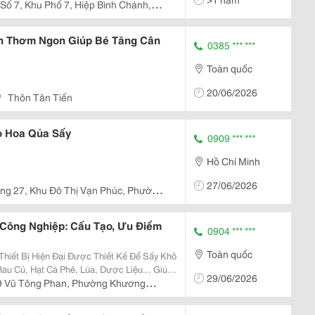
Số 7, Khu Phố 7, Hiệp Bình Chánh,
n Thơm Ngon Giúp Bé Tăng Cân
0385 *** ***
Toàn quốc
20/06/2026
Thôn Tân Tiến
o Hoa Qủa Sấy
0909 *** ***
Hồ Chí Minh
27/06/2026
ng 27, Khu Đô Thị Vạn Phúc, Phường
Công Nghiệp: Cấu Tạo, Ưu Điểm
0904 *** ***
Toàn quốc
hiết Bị Hiện Đại Được Thiết Kế Để Sấy Khô
au Củ, Hạt Cà Phê, Lúa, Dược Liệu... Giúp
29/06/2026
 Được Hương Vị Và Giá Trị Dinh Dưỡng. Tủ
9 Vũ Tông Phan, Phường Khương
Nội.