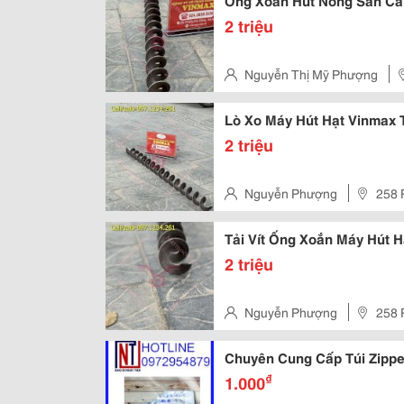
Ống Xoắn Hút Nông Sản Cầ
2 triệu
Nguyễn Thị Mỹ Phượng
Liêm, Hà Nội
Lò Xo Máy Hút Hạt Vinmax T
2 triệu
Nguyễn Phượng
258 
Hà Nội, Việt Nam
Tải Vít Ống Xoắn Máy Hút 
2 triệu
Nguyễn Phượng
258 
Hà Nội, Việt Nam
Chuyên Cung Cấp Túi Zippe
₫
1.000