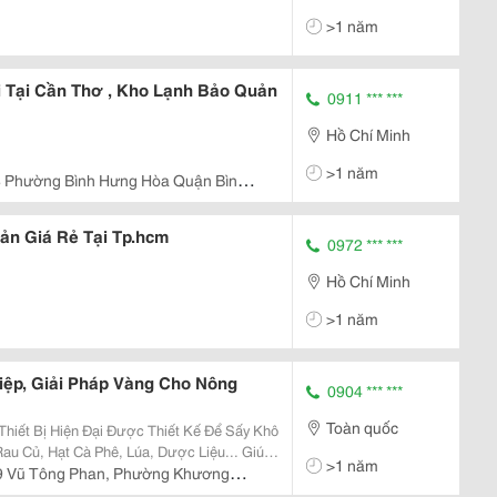
>1 năm
i Tại Cần Thơ , Kho Lạnh Bảo Quản
0911 *** ***
Hồ Chí Minh
>1 năm
8 Phường Bình Hưng Hòa Quận Bình
ản Giá Rẻ Tại Tp.hcm
0972 *** ***
Hồ Chí Minh
>1 năm
ệp, Giải Pháp Vàng Cho Nông
0904 *** ***
Toàn quốc
hiết Bị Hiện Đại Được Thiết Kế Để Sấy Khô
au Củ, Hạt Cà Phê, Lúa, Dược Liệu... Giúp
>1 năm
 Được Hương Vị Và Giá Trị Dinh Dưỡng. Tủ
9 Vũ Tông Phan, Phường Khương