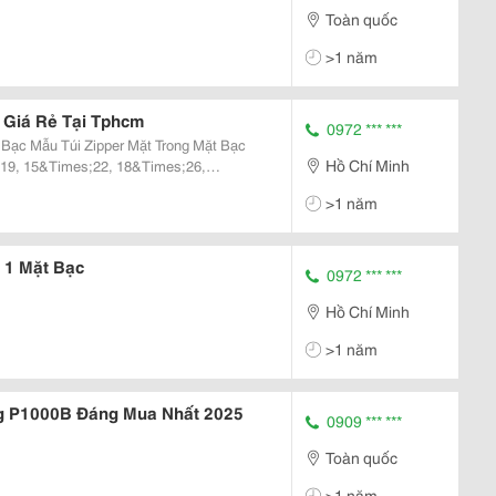
Toàn quốc
>1 năm
 Giá Rẻ Tại Tphcm
0972 *** ***
g Mặt Bạc
Hồ Chí Minh
19, 15&Times;22, 18&Times;26,
 Loại Nông
>1 năm
 Loại Hạt Ngũ Cốc...
 1 Mặt Bạc
0972 *** ***
Hồ Chí Minh
>1 năm
g P1000B Đáng Mua Nhất 2025
0909 *** ***
Toàn quốc
>1 năm