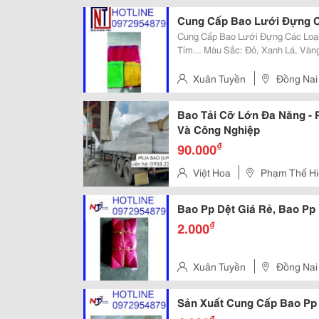
Đình, Quận Thanh Xuân, Tp Hà 
Cung Cấp Bao Lưới Đựng C
Cung Cấp Bao Lưới Đựng Các Loại
Tím... Màu Sắc: Đỏ, Xanh Lá, Vàng Đặc Tính Sản Phẩm: Bền, Chắc, Đẹp, Bảo
Vệ Hàng Hóa Tối Ưu Giá Thành Hợp Lý, Tối Ưu Chi Phí Hiệu Quả! Nhận Cung
Cấp Số Lượng Tối Thiểu Giao...
Xuân Tuyền
Đồng Nai
Bao Tải Cỡ Lớn Đa Năng -
Và Công Nghiệp
₫
90.000
Việt Hoa
Phạm Thế H
Bao Pp Dệt Giá Rẻ, Bao Pp
₫
2.000
Xuân Tuyền
Đồng Nai
Sản Xuất Cung Cấp Bao Pp
₫