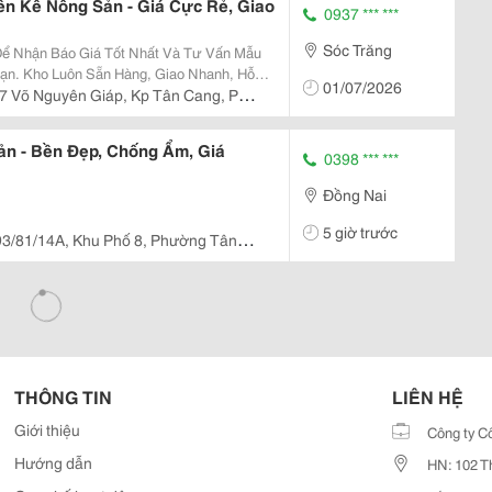
n Kê Nông Sản - Giá Cực Rẻ, Giao
0937 *** ***
Sóc Trăng
 Để Nhận Báo Giá Tốt Nhất Và Tư Vấn Mẫu
Bạn. Kho Luôn Sẵn Hàng, Giao Nhanh, Hỗ
01/07/2026
7 Võ Nguyên Giáp, Kp Tân Cang, P
.
ản - Bền Đẹp, Chống Ẩm, Giá
0398 *** ***
Đồng Nai
5 giờ trước
3/81/14A, Khu Phố 8, Phường Tân
THÔNG TIN
LIÊN HỆ
Giới thiệu
Công ty C
Hướng dẫn
HN: 102 T