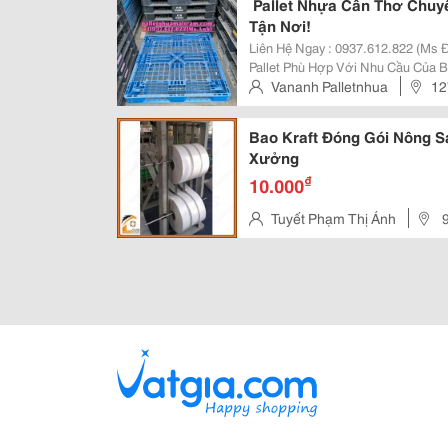
Pallet Nhựa Cần Thơ Chuyê
Tận Nơi!
Liên Hệ Ngay : 0937.612.822 (Ms
Pallet Phù Hợp Với Nhu Cầu Của 
Trợ Tận Tình! Bạn Đang Cần Pallet Nhựa Để Kê Trái Cây, Rau Củ, Lúa Gạo Hay
Vananh Palletnhua
12
Các Loại Nông Sản? Bên Mình Có..
Phước Tân, Đồng Nai
Bao Kraft Đóng Gói Nông S
Xưởng
₫
10.000
Tuyết Phạm Thị Ánh
9
Triều, Đồng Nai