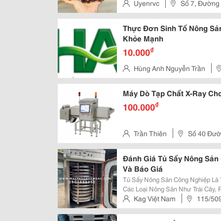
Uyenrvc
Số 7, Đường 
Quận Thủ Đức, Tp.hcm
Thực Đơn Sinh Tố Nông Sả
Khỏe Mạnh
₫
10.000
Hùng Anh Nguyễn Trần
Máy Dò Tạp Chất X-Ray Ch
₫
100.000
Trần Thiên
Số 40 Đườ
Hiệp Bình, Tp. Hồ Chí Minh
Đánh Giá Tủ Sấy Nông Sản 
Và Báo Giá
Tủ Sấy Nông Sản Công Nghiệp Là T
Các Loại Nông Sản Như Trái Cây, R
Kéo Dài Thời Gian Bảo Quản, Giữ
Kag Việt Nam
115/50
Sấy Nông Sản Công Nghiệp Phù...
Đình, Quận Thanh Xuân, Tp Hà 