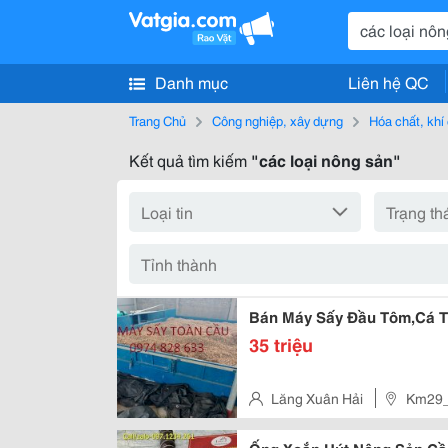
Danh mục
Liên hệ QC
Trang Chủ
Công nghiệp, xây dựng
Hóa chất, khí
Kết quả tìm kiếm
"các loại nông sản"
Bán Máy Sấy Đầu Tôm,Cá 
35 triệu
Lăng Xuân Hải
Km29_