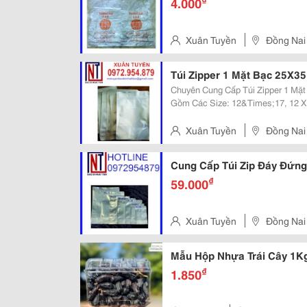
4.000
Xuân Tuyền
Đồng Nai
Túi Zipper 1 Mặt Bạc 25X35
Chuyên Cung Cấp Túi Zipper 1 Mặt Bạc Mẫu Túi Zipper Mặt Tron
Gồm Các Size: 12&Times;17, 12 X
22&Times;30, 22&Times;32, 25X35 Cm Dùng Để Bảo Quản Các
Sản, Thực Phẩm Khô Như Gạo, Các
Xuân Tuyền
Đồng Nai
Cung Cấp Túi Zip Đáy Đứng
₫
59.000
Xuân Tuyền
Đồng Nai
Mẫu Hộp Nhựa Trái Cây 1K
₫
1.850