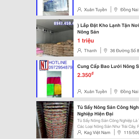
Xuân Tuyền
Đồng Nai
) Lắp Đặt Kho Lạnh Tận Nơ
Nông Sản
1 triệu
Thanh
36 Đường Số 
Tân
Cung Cấp Bao Lưới Nông S
₫
2.350
Xuân Tuyền
Đồng Nai
Tủ Sấy Nông Sản Công Nghi
Nghiệp Hiện Đại
Tủ Sấy Nông Sản Công Nghiệp Là T
Các Loại Nông Sản Như Trái Cây, R
Kéo Dài Thời Gian Bảo Quản, Giữ
Kag Việt Nam
115/50
Sấy Nông Sản Công Nghiệp Phù...