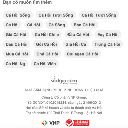
Bạn có muốn tìm thêm
Cá Hồi Sống
Cá Hồi Tươi Sống
Cá Hồi Tươi Sống
Cá Hồi
Cá Hồi
Cá Sống
Bán Cá Hồi
Giá Cá Hồi
Cá Hồi Chile
Đầu Cá Hồi
Vay Cá Hồi
Dau Cá Hồi
Gỏi Cá Hồi
Giá Hồi Cá
Trứng Cá Hồi
Mua Cá Hồi
Chả Cá Hồi
Collagen Cá Hồi
Cá Hồi Ng
Cá Hồi Viên
MUA SẮM HẠNH PHÚC, KINH DOANH HIỆU QUẢ
Công ty Cổ phần VNP Group.
Số GCNDT: 0102015284, cấp ngày 21/06/2012
Nơi cấp: Sở kế hoạch và đầu tư thành phố Hà Nội
Trụ sở chính: 102 Thái Thịnh, P. Trung Liệt, Hà Nội