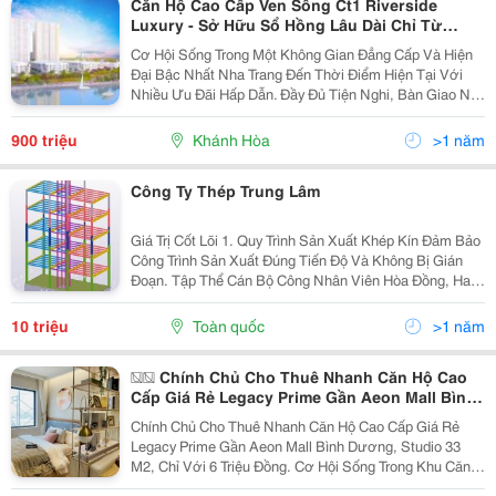
Căn Hộ Cao Cấp Ven Sông Ct1 Riverside
Luxury - Sở Hữu Sổ Hồng Lâu Dài Chỉ Từ
31Tr/M2
Cơ Hội Sống Trong Một Không Gian Đẳng Cấp Và Hiện
Đại Bậc Nhất Nha Trang Đến Thời Điểm Hiện Tại Với
Nhiều Ưu Đãi Hấp Dẫn. Đầy Đủ Tiện Nghi, Bàn Giao Nội
Thất Cao Cấp + Bộ Smart Home Thanh Toán Thành 7
Đợt, Mỗi Đợt Cách Nhau 3 Tháng Ưu Đãi 2-4% Khi...
900 triệu
Khánh Hòa
>1 năm
Công Ty Thép Trung Lâm
Giá Trị Cốt Lõi 1. Quy Trình Sản Xuất Khép Kín Đảm Bảo
Công Trình Sản Xuất Đúng Tiến Độ Và Không Bị Gián
Đoạn. Tập Thể Cán Bộ Công Nhân Viên Hòa Đồng, Ham
Học Hỏi, Sáng Tạo, Lao Động Chuyên Nghiệp. 3. Hệ
Thống Máy Móc Thiết Bị Nhà Xưởng Hiện...
10 triệu
Toàn quốc
>1 năm
�� Chính Chủ Cho Thuê Nhanh Căn Hộ Cao
Cấp Giá Rẻ Legacy Prime Gần Aeon Mall Bình
Dương, Studio 33 M2, Chỉ Với 6 Triệu Đồng.
Chính Chủ Cho Thuê Nhanh Căn Hộ Cao Cấp Giá Rẻ
Legacy Prime Gần Aeon Mall Bình Dương, Studio 33
M2, Chỉ Với 6 Triệu Đồng. Cơ Hội Sống Trong Khu Căn
Hộ Cao Cấp - Legacy Prime, Gần Aeon Mall, Bình