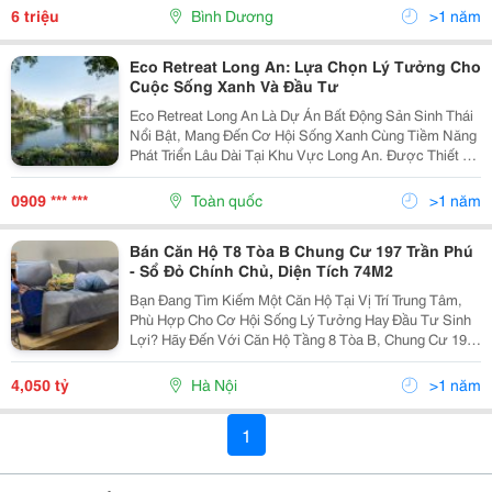
Dương. Bạn Đang Tìm Căn Hộ Cao Cấp, Hiện Đại, Và...
6 triệu
Bình Dương
>1 năm
Eco Retreat Long An: Lựa Chọn Lý Tưởng Cho
Cuộc Sống Xanh Và Đầu Tư
Eco Retreat Long An Là Dự Án Bất Động Sản Sinh Thái
Nổi Bật, Mang Đến Cơ Hội Sống Xanh Cùng Tiềm Năng
Phát Triển Lâu Dài Tại Khu Vực Long An. Được Thiết Kế
Theo Hướng Hài Hòa Với Thiên Nhiên, Dự Án Đang Thu
Hút Sự Quan Tâm Mạnh Mẽ Từ Các Nhà Đầu Tư...
0909 *** ***
Toàn quốc
>1 năm
Bán Căn Hộ T8 Tòa B Chung Cư 197 Trần Phú
- Sổ Đỏ Chính Chủ, Diện Tích 74M2
Bạn Đang Tìm Kiếm Một Căn Hộ Tại Vị Trí Trung Tâm,
Phù Hợp Cho Cơ Hội Sống Lý Tưởng Hay Đầu Tư Sinh
Lợi? Hãy Đến Với Căn Hộ Tầng 8 Tòa B, Chung Cư 197
Trần Phú, Một Lựa Chọn Không Thể Bỏ Qua. Đặc Điểm
Căn Hộ: Vị Trí Đắc Địa: Chung Cư 197 Trần...
4,050 tỷ
Hà Nội
>1 năm
1