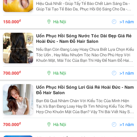
Hiệu Quả Nhất - Giúp Tẩy Tế Bào Chết Làm Sáng Da -
Giúp Tái Tạo Tế Bào Da, Phục Hồi Độ Sáng Cho Da -
Làm Trắng Da Nhanh Chóng - Giúp Trị Mụn Hiệu Quả - Trị
Tàn Nhang Nhanh Chóng Và An Toàn
₫
150.000
Hà Nội
>1 năm
Uốn Phục Hồi Sóng Nước Tóc Dài Đẹp Giá Rẻ
Hoài Đức - Nam Đỗ Hair Salon
Nếu Bạn Còn Đang Loay Hoay Chưa Biết Lựa Chọn Kiểu
Tóc Uốn , Hay Màu Nhuộm Tóc Nào Cho Phù Hợp Với
Khuôn Mặt, Mái Tóc Của Bạn Thì Hãy Để Nam Đỗ Hair
Salon Gỡ Rối Giúp Bạn Vấn Đề Này Nhé. 5 Kiểu Tóc
Đang Thịnh Hành Nhất Mùa Hè 2022 Ở Thời Điểm...
₫
700.000
Hà Nội
>1 năm
Uốn Phục Hồi Sóng Lơi Giá Rẻ Hoài Đức - Nam
Đỗ Hair Salon
Bạn Đã Quá Nhàm Chán Với Kiểu Tóc Của Mình Hiện
Tại,Và Bạn Đang Loay Hay Đi Tìm Những Kiểu Tóc Phù
Hợp Cho Khuôn Mặt Của Bạn? Vậy Thì Bài Viết Này Sẽ
Là Một Lời Giải Đáp Hoàn Hảo Nhất Dành Cho Bạn. Hãy
Cùng Nam Đỗ Hair Salon Đi Khám Phá Những Kiểu...
₫
700.000
Hà Nội
>1 năm