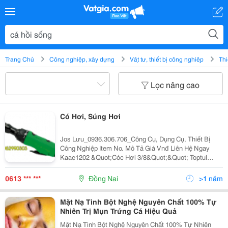
Trang Chủ
Công nghiệp, xây dựng
Vật tư, thiết bị công nghiệp
Thi
Lọc nâng cao
Có Hơi, Súng Hơi
Jos Lưu_0936.306.706_Công Cụ, Dụng Cụ, Thiết Bị
Công Nghiệp Item No. Mô Tả Giá Vnđ Liên Hệ Ngay
Kaae1202 &Quot;Cóc Hơi 3/8&Quot;&Quot; Toptul
Kaae1202 20Ft-Lb(Max 30Ft-Lb) Dải Cân Lực :
&Quot;&Quot;30 Ft-Lb/41 Nm, Tốc Độ Không Tải: 350
0613 *** ***
Đồng Nai
>1 năm
Rpm, Áp Suất
Mặt Nạ Tinh Bột Nghệ Nguyên Chất 100% Tự
Nhiên Trị Mụn Trứng Cá Hiệu Quả
Mặt Nạ Tinh Bột Nghệ Nguyên Chất 100% Tự Nhiên