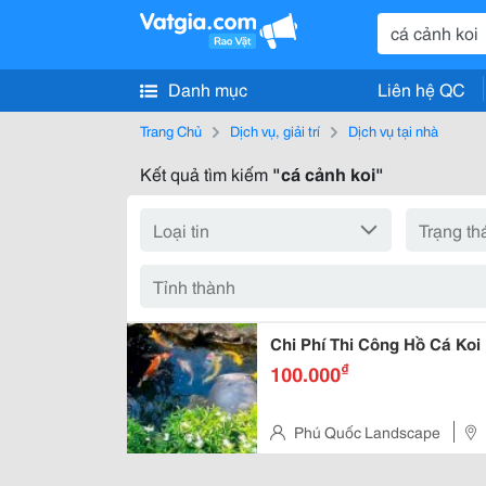
Danh mục
Liên hệ QC
Trang Chủ
Dịch vụ, giải trí
Dịch vụ tại nhà
Kết quả tìm kiếm
"cá cảnh koi"
Chi Phí Thi Công Hồ Cá Koi
₫
100.000
Phú Quốc Landscape
Huyện Long Thành, Tỉnh Đồng 