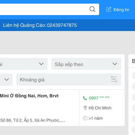
Đăng tin
Liên hệ Quảng Cáo: 02439747875
B
Khoảng giá
 Mini Ở Đồng Nai, Hcm, Brvt
0907 *** ***
Hồ Chí Minh
>1 năm
Số 86, Tổ 2, Ấp 5, Xã An Phước,
Nai