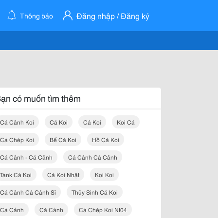
Đăng nhập / Đăng ký
Thông báo
ạn có muốn tìm thêm
Cá Cảnh Koi
Cá Koi
Cá Koi
Koi Cá
Cá Chép Koi
Bể Cá Koi
Hồ Cá Koi
Cá Cảnh - Cá Cảnh
Cá Cảnh Cá Cảnh
Tank Cá Koi
Cá Koi Nhật
Koi Koi
Cá Cảnh Cá Cảnh Sỉ
Thủy Sinh Cá Koi
Cá Cảnh
Cá Cảnh
Cá Chép Koi Nt04