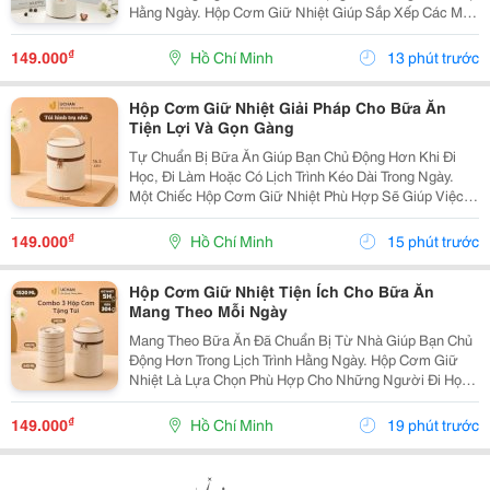
Hằng Ngày. Hộp Cơm Giữ Nhiệt Giúp Sắp Xếp Các Món
Ăn Gọn Gàng, Thuận Tiện Mang Đến Trường, Văn
Phòng Hoặc Sử Dụng Khi Đi Xa. Lựa Chọn Hộp Theo
₫
149.000
Hồ Chí Minh
13 phút trước
Số...
Hộp Cơm Giữ Nhiệt Giải Pháp Cho Bữa Ăn
Tiện Lợi Và Gọn Gàng
Tự Chuẩn Bị Bữa Ăn Giúp Bạn Chủ Động Hơn Khi Đi
Học, Đi Làm Hoặc Có Lịch Trình Kéo Dài Trong Ngày.
Một Chiếc Hộp Cơm Giữ Nhiệt Phù Hợp Sẽ Giúp Việc
Sắp Xếp Và Mang Theo Các Món Ăn Trở Nên Thuận
Tiện, Đồng Thời Phù Hợp Với Nhiều Thói Quen Sinh
₫
149.000
Hồ Chí Minh
15 phút trước
Hoạt...
Hộp Cơm Giữ Nhiệt Tiện Ích Cho Bữa Ăn
Mang Theo Mỗi Ngày
Mang Theo Bữa Ăn Đã Chuẩn Bị Từ Nhà Giúp Bạn Chủ
Động Hơn Trong Lịch Trình Hằng Ngày. Hộp Cơm Giữ
Nhiệt Là Lựa Chọn Phù Hợp Cho Những Người Đi Học,
Đi Làm Hoặc Thường Xuyên Di Chuyển, Giúp Việc Sắp
Xếp Và Mang Theo Thức Ăn Trở Nên Gọn Gàng Hơn.
₫
149.000
Hồ Chí Minh
19 phút trước
Lựa...