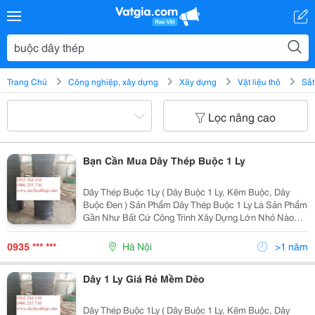
Trang Chủ
Công nghiệp, xây dựng
Xây dựng
Vật liệu thô
Sắt
Lọc nâng cao
Bạn Cần Mua Dây Thép Buộc 1 Ly
Dây Thép Buộc 1Ly ( Dây Buộc 1 Ly, Kẽm Buộc, Dây
Buộc Đen ) Sản Phẩm Dây Thép Buộc 1 Ly Là Sản Phẩm
Gần Như Bất Cứ Công Trình Xây Dựng Lớn Nhỏ Nào
Đều Phải Dùng Đến Bởi Tính Chất Đa Dạng Mềm Dẻo,
Dễ Buộc. Dây Thép Buộc 1 Ly Của Công Ty Tnhh Sx Và
0935 *** ***
Hà Nội
>1 năm
Dây 1 Ly Giá Rẻ Mềm Dẻo
Dây Thép Buộc 1Ly ( Dây Buộc 1 Ly, Kẽm Buộc, Dây