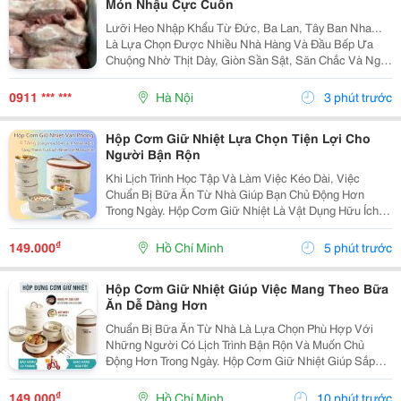
Món Nhậu Cực Cuốn
Lưỡi Heo Nhập Khẩu Từ Đức, Ba Lan, Tây Ban Nha...
Là Lựa Chọn Được Nhiều Nhà Hàng Và Đầu Bếp Ưa
Chuộng Nhờ Thịt Dày, Giòn Sần Sật, Săn Chắc Và Ngọt
Tự Nhiên . Sau Chế Biến, Lưỡi Vẫn Giữ Được Độ Giòn
Dai Đặc Trưng, Tạo Cảm Giác Hấp Dẫn Ngay Từ
0911 *** ***
Hà Nội
3 phút trước
Miếng...
Hộp Cơm Giữ Nhiệt Lựa Chọn Tiện Lợi Cho
Người Bận Rộn
Khi Lịch Trình Học Tập Và Làm Việc Kéo Dài, Việc
Chuẩn Bị Bữa Ăn Từ Nhà Giúp Bạn Chủ Động Hơn
Trong Ngày. Hộp Cơm Giữ Nhiệt Là Vật Dụng Hữu Ích,
Hỗ Trợ Mang Theo Cơm Và Các Món Ăn Một Cách Gọn
Gàng, Phù Hợp Với Nhiều Nhu Cầu Sử Dụng. Chọn Hộp
₫
149.000
Hồ Chí Minh
5 phút trước
Theo...
Hộp Cơm Giữ Nhiệt Giúp Việc Mang Theo Bữa
Ăn Dễ Dàng Hơn
Chuẩn Bị Bữa Ăn Từ Nhà Là Lựa Chọn Phù Hợp Với
Những Người Có Lịch Trình Bận Rộn Và Muốn Chủ
Động Hơn Trong Ngày. Hộp Cơm Giữ Nhiệt Giúp Sắp
Xếp Các Món Ăn Gọn Gàng, Thuận Tiện Mang Theo Khi
Đi Học, Đi Làm Hoặc Tham Gia Các Hoạt Động Bên
₫
149.000
Hồ Chí Minh
10 phút trước