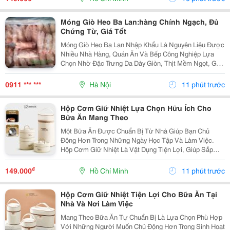
Ngoài. Lựa...
Móng Giò Heo Ba Lan:hàng Chính Ngạch, Đủ
Chứng Từ, Giá Tốt
Móng Giò Heo Ba Lan Nhập Khẩu Là Nguyên Liệu Được
Nhiều Nhà Hàng, Quán Ăn Và Bếp Công Nghiệp Lựa
Chọn Nhờ Đặc Trưng Da Dày Giòn, Thịt Mềm Ngọt, Gân
Dai Sần Sật Và Phần Nước Dùng Có Vị Ngọt Tự Nhiên
Khi Hầm. Sản Phẩm Được Thực Phẩm Sạch Việt
0911 *** ***
Hà Nội
11 phút trước
Nam...
Hộp Cơm Giữ Nhiệt Lựa Chọn Hữu Ích Cho
Bữa Ăn Mang Theo
Một Bữa Ăn Được Chuẩn Bị Từ Nhà Giúp Bạn Chủ
Động Hơn Trong Những Ngày Học Tập Và Làm Việc.
Hộp Cơm Giữ Nhiệt Là Vật Dụng Tiện Lợi, Giúp Sắp
Xếp Các Món Ăn Ngăn Nắp Và Dễ Dàng Mang Theo
Trong Nhiều Hoàn Cảnh Khác Nhau. Chọn Hộp Phù Hợp
₫
149.000
Hồ Chí Minh
11 phút trước
Với Khẩu...
Hộp Cơm Giữ Nhiệt Tiện Lợi Cho Bữa Ăn Tại
Nhà Và Nơi Làm Việc
Mang Theo Bữa Ăn Tự Chuẩn Bị Là Lựa Chọn Phù Hợp
Với Những Người Muốn Chủ Động Hơn Trong Sinh Hoạt