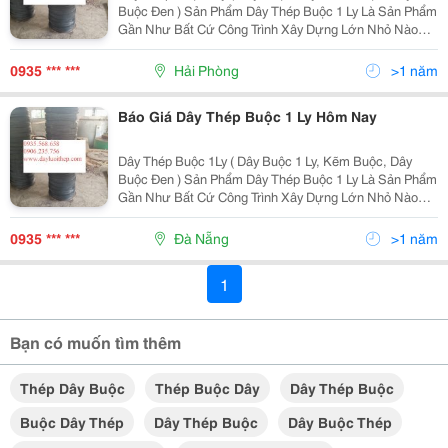
Buộc Đen ) Sản Phẩm Dây Thép Buộc 1 Ly Là Sản Phẩm
Gần Như Bất Cứ Công Trình Xây Dựng Lớn Nhỏ Nào
Đều Phải Dùng Đến Bởi Tính Chất Đa Dạng Mềm Dẻo,
Dễ Buộc. Dây Thép Buộc 1 Ly Của Công Ty Tnhh Sx Và
0935 *** ***
Hải Phòng
>1 năm
Báo Giá Dây Thép Buộc 1 Ly Hôm Nay
Dây Thép Buộc 1Ly ( Dây Buộc 1 Ly, Kẽm Buộc, Dây
Buộc Đen ) Sản Phẩm Dây Thép Buộc 1 Ly Là Sản Phẩm
Gần Như Bất Cứ Công Trình Xây Dựng Lớn Nhỏ Nào
Đều Phải Dùng Đến Bởi Tính Chất Đa Dạng Mềm Dẻo,
Dễ Buộc. Dây Thép Buộc 1 Ly Của Công Ty Tnhh Sx Và
0935 *** ***
Đà Nẵng
>1 năm
1
Bạn có muốn tìm thêm
Thép Dây Buộc
Thép Buộc Dây
Dây Thép Buộc
Buộc Dây Thép
Dây Thép Buộc
Dây Buộc Thép