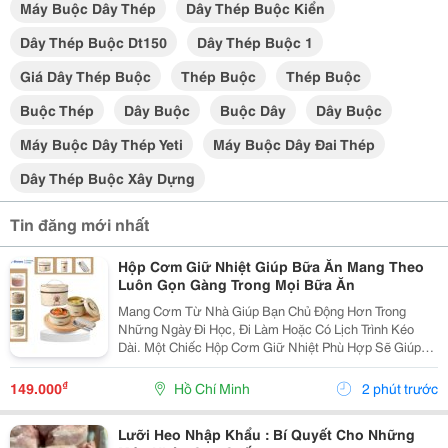
Máy Buộc Dây Thép
Dây Thép Buộc Kiển
Dây Thép Buộc Dt150
Dây Thép Buộc 1
Giá Dây Thép Buộc
Thép Buộc
Thép Buộc
Buộc Thép
Dây Buộc
Buộc Dây
Dây Buộc
Máy Buộc Dây Thép Yeti
Máy Buộc Dây Đai Thép
Dây Thép Buộc Xây Dựng
Tin đăng mới nhất
Hộp Cơm Giữ Nhiệt Giúp Bữa Ăn Mang Theo
Luôn Gọn Gàng Trong Mọi Bữa Ăn
Mang Cơm Từ Nhà Giúp Bạn Chủ Động Hơn Trong
Những Ngày Đi Học, Đi Làm Hoặc Có Lịch Trình Kéo
Dài. Một Chiếc Hộp Cơm Giữ Nhiệt Phù Hợp Sẽ Giúp
Việc Sắp Xếp Món Ăn Trở Nên Gọn Gàng, Thuận Tiện
Mang Theo Và Dễ Dàng Sử Dụng Trong Ngày. Lựa Chọn
₫
149.000
Hồ Chí Minh
2 phút trước
Hộp...
Lưỡi Heo Nhập Khẩu : Bí Quyết Cho Những