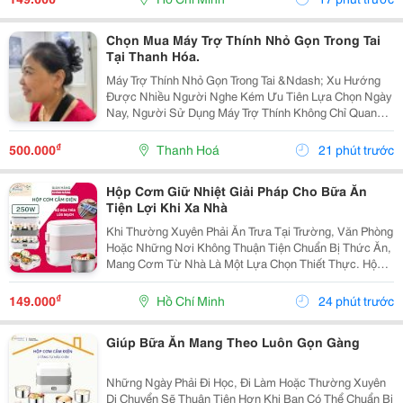
Hộp...
Chọn Mua Máy Trợ Thính Nhỏ Gọn Trong Tai
Tại Thanh Hóa.
Máy Trợ Thính Nhỏ Gọn Trong Tai &Ndash; Xu Hướng
Được Nhiều Người Nghe Kém Ưu Tiên Lựa Chọn Ngày
Nay, Người Sử Dụng Máy Trợ Thính Không Chỉ Quan
Tâm Đến Nghe Rõ, Mà Còn Mong Muốn Một Thiết Bị
Nhỏ Gọn, Thẩm Mỹ, Dễ Sử Dụng Và Thoải Mái Khi Đeo.
₫
500.000
Thanh Hoá
21 phút trước
...
Hộp Cơm Giữ Nhiệt Giải Pháp Cho Bữa Ăn
Tiện Lợi Khi Xa Nhà
Khi Thường Xuyên Phải Ăn Trưa Tại Trường, Văn Phòng
Hoặc Những Nơi Không Thuận Tiện Chuẩn Bị Thức Ăn,
Mang Cơm Từ Nhà Là Một Lựa Chọn Thiết Thực. Hộp
Cơm Giữ Nhiệt Giúp Bạn Sắp Xếp Các Món Ăn Gọn
Gàng Và Dễ Dàng Mang Theo Trong Ngày. Lựa Chọn
₫
149.000
Hồ Chí Minh
24 phút trước
Hộp...
Giúp Bữa Ăn Mang Theo Luôn Gọn Gàng
Những Ngày Phải Đi Học, Đi Làm Hoặc Thường Xuyên
Di Chuyển Sẽ Thuận Tiện Hơn Khi Bạn Có Thể Chuẩn Bị