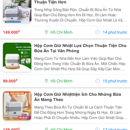
Thuận Tiện Hơn
Trong Nhịp Sống Bận Rộn, Chuẩn Bị Bữa Ăn Từ Nhà
Giúp Bạn Chủ Động Hơn Khi Đi Học, Đi Làm Hoặc
Thường Xuyên Di Chuyển. Hộp Cơm Giữ Nhiệt Là Vật
Dụng Hữu Ích Để Sắp Xếp Cơm Và Thức Ăn Gọn Gàng,
Thuận Tiện Mang Theo Trong Ngày. Lựa Chọn Hộp Theo
₫
149.000
Hồ Chí Minh
14 phút trước
Nhu...
Hộp Cơm Giữ Nhiệt Lựa Chọn Thuận Tiện Cho
Bữa Ăn Tại Văn Phòng
Mang Cơm Từ Nhà Đến Nơi Làm Việc Giúp Bạn Chủ
Động Hơn Trong Việc Chuẩn Bị Bữa Ăn. Một Chiếc Hộp
Cơm Giữ Nhiệt Phù Hợp Sẽ Giúp Sắp Xếp Các Món Ăn
Gọn Gàng, Dễ Mang Theo Và Thuận Tiện Sử Dụng
Trong Thời Gian Nghỉ Trưa. Chọn Hộp Có Cấu Tạo Phù
₫
99.000
Hồ Chí Minh
15 phút trước
Hợp ...
Hộp Cơm Giữ Nhiệttiện Ích Cho Những Bữa
Ăn Mang Theo
Mang Theo Bữa Ăn Tự Chuẩn Bị Là Cách Thuận Tiện
Để Chủ Động Hơn Trong Những Ngày Đi Học, Đi Làm
Hoặc Phải Di Chuyển Nhiều. Hộp Cơm Giữ Nhiệt Giúp
Các Món Ăn Được Sắp Xếp Ngăn Nắp, Dễ Mang Theo
Và Phù Hợp Với Nhiều Lịch Trình Khác Nhau. Chọn
₫
149.000
Hồ Chí Minh
17 phút trước