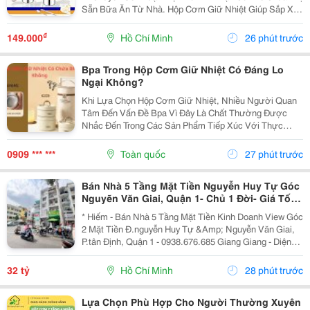
Sẵn Bữa Ăn Từ Nhà. Hộp Cơm Giữ Nhiệt Giúp Sắp Xếp
Cơm Và Thức Ăn Ngăn Nắp, Dễ Mang Theo Và Phù
Hợp Với Nhiều Nhu Cầu Sử Dụng. Chọn Hộp Dựa
₫
149.000
Hồ Chí Minh
26 phút trước
Trên...
Bpa Trong Hộp Cơm Giữ Nhiệt Có Đáng Lo
Ngại Không?
Khi Lựa Chọn Hộp Cơm Giữ Nhiệt, Nhiều Người Quan
Tâm Đến Vấn Đề Bpa Vì Đây Là Chất Thường Được
Nhắc Đến Trong Các Sản Phẩm Tiếp Xúc Với Thực
Phẩm. Vậy Hộp Cơm Giữ Nhiệt Có Chứa Bpa Không Và
Cần Lưu Ý Gì Khi Sử Dụng? 1. Bpa Là Gì Và Vì Sao
0909 *** ***
Toàn quốc
27 phút trước
Nhiều...
Bán Nhà 5 Tầng Mặt Tiền Nguyễn Huy Tự Góc
Nguyẽn Văn Giai, Quận 1- Chủ 1 Đời- Giá Tốt-
Giang Giang
* Hiếm - Bán Nhà 5 Tầng Mặt Tiền Kinh Doanh View Góc
2 Mặt Tiền Đ.nguyễn Huy Tự &Amp; Nguyễn Văn Giai,
P.tân Định, Quận 1 - 0938.676.685 Giang Giang - Diện
Tích: 60M2 - Ngang 3.5M * 18M. - Kết Cấu: 5 Tầng - Sân
Thượng - Thiết Kế Kiểu Lệch Tầng Đẹp...
32 tỷ
Hồ Chí Minh
28 phút trước
Lựa Chọn Phù Hợp Cho Người Thường Xuyên