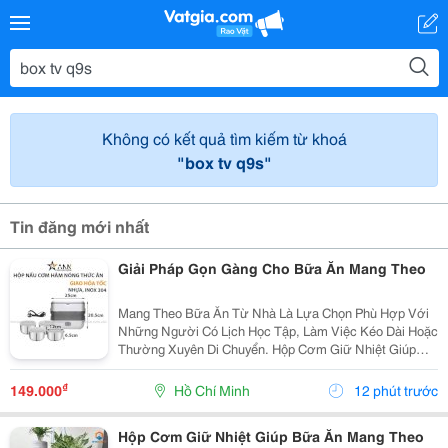
Không có kết quả tìm kiếm từ khoá
"box tv q9s"
Tin đăng mới nhất
Giải Pháp Gọn Gàng Cho Bữa Ăn Mang Theo
Mang Theo Bữa Ăn Từ Nhà Là Lựa Chọn Phù Hợp Với
Những Người Có Lịch Học Tập, Làm Việc Kéo Dài Hoặc
Thường Xuyên Di Chuyển. Hộp Cơm Giữ Nhiệt Giúp
Sắp Xếp Các Món Ăn Ngăn Nắp, Thuận Tiện Mang
Theo Và Sử Dụng Trong Ngày. Chọn Hộp Có Ngăn Phù
₫
149.000
Hồ Chí Minh
12 phút trước
Hợp ...
Hộp Cơm Giữ Nhiệt Giúp Bữa Ăn Mang Theo