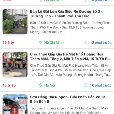
Bán Lô Đất Lớn Giá Siêu Rẻ Đường Số 3 -
Trường Thọ - Thành Phố Thủ Đức
Bán Lô Đất Lớn Giá Siêu Rẻ Đường Số 3 - Trường Thọ -
Thành Phố Thủ Đức - Giá: 19,5 Tỷ (Thương Lượng
Mạnh) - Chỉ 59 Triệu/M
&Mdash;&Mdash;&Mdash;&Mdash;&Mdash;&Mdash; -
Đường 4M, Liền Kề Chung Cư Lavita Garden, Ngay
19,5 tỷ
Hồ Chí Minh
13 phút trước
Trung Tâm Thành Phố Thủ Đức -...
Cho Thuê Gấp Giá Rẻ Mặt Phố Hoàng Hoa
Thám 88M, Tầng 2, Mặt Tiền 4.2M, 15 Tr/Th Ba
Đình.
Cho Thuê Gấp Giá Rẻ Mặt Phố Hoàng Hoa Thám 88M,
Tầng 2, Mặt Tiền 4.2M, 15 Tr/Th Ba Đình. Cho Thuê Gấp
- Lâu Dài Giá Rẻ - Văn Phòng - Phòng Khám - Trung Tâm
Văn Hóa - Gia Đình Ở - Thang Máy - Có Chỗ Để Xe Máy.
Mô Tả: + Cho Thuê Gấp, Giá Rẻ, Lâu Dài...
15 triệu
Hà Nội
16 phút trước
Sơn Hàng Hải Nippon- Giải Pháp Bảo Vệ Tàu
Biển Bền Bỉ
Tàu Biển Thường Xuyên Phải Đối Mặt Với Nước Mặn,
Độ Ẩm Cao, Ăn Mòn Và Điều Kiện Thời Tiết Khắc