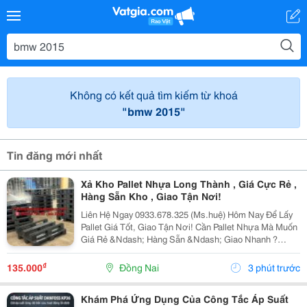
Không có kết quả tìm kiếm từ khoá
"bmw 2015"
Tin đăng mới nhất
Xả Kho Pallet Nhựa Long Thành , Giá Cực Rẻ ,
Hàng Sẵn Kho , Giao Tận Nơi!
Liên Hệ Ngay 0933.678.325 (Ms.huệ) Hôm Nay Để Lấy
Pallet Giá Tốt, Giao Tận Nơi! Cần Pallet Nhựa Mà Muốn
Giá Rẻ &Ndash; Hàng Sẵn &Ndash; Giao Nhanh ?
Đừng Bỏ Qua Lô Đang Thanh Lý Tại Long Thành! ✅
Pallet Nhựa Cũ Còn Đẹp, Chắc Chắn, Sử Dụng Tốt ✅...
₫
135.000
Đồng Nai
3 phút trước
Khám Phá Ứng Dụng Của Công Tắc Áp Suất