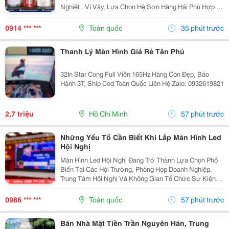
Nghiệt . Vì Vậy, Lựa Chọn Hệ Sơn Hàng Hải Phù Hợp Là
Yếu Tố Quan Trọng Giúp Bảo Vệ Bề Mặt Và Nâng Cao
Độ Bền Công Trình. Sơn Hàng Hải Nippon Được Ứng...
0914 *** ***
Toàn quốc
35 phút trước
Thanh Lý Màn Hình Giá Rẻ Tân Phú
32In Star Cong Full Viền 165Hz Hàng Còn Đẹp, Bảo
Hành 3T, Ship Cod Toàn Quốc Liên Hệ Zalo: 0932619821
2,7 triệu
Hồ Chí Minh
57 phút trước
Những Yếu Tố Cần Biết Khi Lắp Màn Hình Led
Hội Nghị
Màn Hình Led Hội Nghị Đang Trở Thành Lựa Chọn Phổ
Biến Tại Các Hội Trường, Phòng Họp Doanh Nghiệp,
Trung Tâm Hội Nghị Và Không Gian Tổ Chức Sự Kiện
Nhờ Khả Năng Hiển Thị Hình Ảnh Lớn, Rõ Nét Và Ổn
Định. Tuy Nhiên, Để Lựa Chọn Được Hệ Thống...
0986 *** ***
Toàn quốc
57 phút trước
Bán Nhà Mặt Tiền Trần Nguyên Hãn, Trung