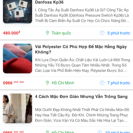
Danfoss Kp36
I. Công Tắc Áp Suất Danfoss Kp36 Là Gì? Công Tắc Áp
Suất Danfoss Kp36 (Danfoss Pressure Switch Kp36) Là
Thiết Bị Cảm Biến Áp Suất Cơ Học Có Chức Năng Đóng
Hoặc Ngắt Tiếp Điểm Điện Khi Áp Suất Đạt Đến Giá Trị
Cài Đặt Trước. Thiết Bị Giúp: Kiểm...
₫
480.000
Toàn quốc
5 phút trước
Vải Polyester Có Phù Hợp Để Mặc Hằng Ngày
Không?
Khi Lựa Chọn Quần Áo, Chất Liệu Vải Luôn Là Một Trong
Những Yếu Tố Được Quan Tâm Nhiều Nhất. Trong Số
Các Loại Vải Phổ Biến Hiện Nay, Polyester Được Sử
Dụng Rộng Rãi Nhờ Độ Bền, Khả Năng Giữ Form Và
Tính Ứng Dụng Cao. Tuy Nhiên, Nhiều Người Vẫn Băn...
0966 *** ***
Hồ Chí Minh
7 phút trước
4 Cách Mặc Đơn Giản Nhưng Vẫn Trông Sang
Một Outfit Đẹp Không Nhất Thiết Phải Có Nhiều Món Đồ
Hay Họa Tiết Cầu Kỳ. Đôi Khi, Chính Những Trang Phục
Đơn Giản, Vừa Vặn Và Có Màu Sắc Hài Hòa Lại Tạo
Nên Vẻ Ngoài Chỉn Chu Hơn. Nếu Muốn Xây Dựng
Phong Cách Thanh Lịch, Bạn Có Thể Bắt Đầu Từ Một...
0966 *** ***
Hồ Chí Minh
10 phút trước