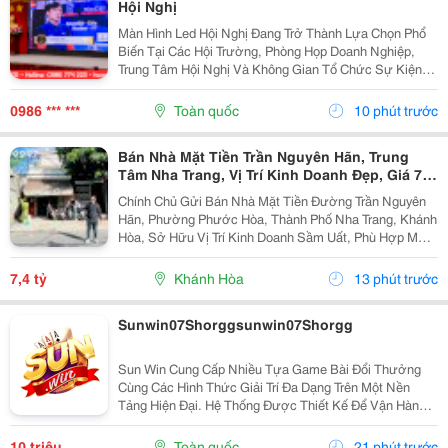
Hội Nghị
Màn Hình Led Hội Nghị Đang Trở Thành Lựa Chọn Phổ
Biến Tại Các Hội Trường, Phòng Họp Doanh Nghiệp,
Trung Tâm Hội Nghị Và Không Gian Tổ Chức Sự Kiện
Nhờ Khả Năng Hiển Thị Hình Ảnh Lớn, Rõ Nét Và Ổn
Định. Tuy Nhiên, Để Lựa Chọn Được Hệ Thống...
0986 *** ***
Toàn quốc
10 phút trước
Bán Nhà Mặt Tiền Trần Nguyên Hãn, Trung
Tâm Nha Trang, Vị Trí Kinh Doanh Đẹp, Giá 7,4
Tỷ
Chính Chủ Gửi Bán Nhà Mặt Tiền Đường Trần Nguyên
Hãn, Phường Phước Hòa, Thành Phố Nha Trang, Khánh
Hòa, Sở Hữu Vị Trí Kinh Doanh Sầm Uất, Phù Hợp Mở
Cửa Hàng, Văn Phòng, Showroom Hoặc Đầu Tư Cho
Thuê Lâu Dài. Thông Tin Chi Tiết. - Địa Chỉ: Số...
7,4 tỷ
Khánh Hòa
13 phút trước
Sunwin07Shorggsunwin07Shorgg
Sun Win Cung Cấp Nhiều Tựa Game Bài Đổi Thưởng
Cùng Các Hình Thức Giải Trí Đa Dạng Trên Một Nền
Tảng Hiện Đại. Hệ Thống Được Thiết Kế Để Vận Hành
Ổn Định, Truy Cập Nhanh Và Tương Thích Với Nhiều
Thiết Bị. Bên Cạnh Đó, Các Tính Năng Bảo Mật Cũng
10 triệu
Toàn quốc
21 phút trước