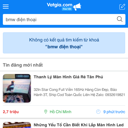
Không có kết quả tìm kiếm từ khoá
"bmw điện thoại"
Tin đăng mới nhất
Thanh Lý Màn Hình Giá Rẻ Tân Phú
32In Star Cong Full Viền 165Hz Hàng Còn Đẹp, Bảo
Hành 3T, Ship Cod Toàn Quốc Liên Hệ Zalo: 0932619821
2,7 triệu
Hồ Chí Minh
9 phút trước
Những Yếu Tố Cần Biết Khi Lắp Màn Hình Led