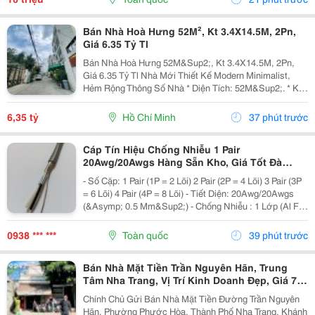
Được...
Bán Nhà Hoà Hưng 52M², Kt 3.4X14.5M, 2Pn,
Giá 6.35 Tỷ Tl
Bán Nhà Hoà Hưng 52M&Sup2;, Kt 3.4X14.5M, 2Pn,
Giá 6.35 Tỷ Tl Nhà Mới Thiết Kế Modern Minimalist,
Hẻm Rộng Thông Số Nhà * Diện Tích: 52M&Sup2;. * Kt:
3.4M X 14.5M. * Kết Cấu: 1 Trệt 1 Lầu. * Chủ Hỗ Trợ
Hoàn Thiện Thêm 1 Phòng Ngủ Trước Khi Bàn...
6,35 tỷ
Hồ Chí Minh
37 phút trước
Cáp Tín Hiệu Chống Nhiễu 1 Pair
20Awg/20Awgs Hàng Sẵn Kho, Giá Tốt Đà
Nẵng, Huế
- Số Cặp: 1 Pair (1P = 2 Lõi) 2 Pair (2P = 4 Lõi) 3 Pair (3P
= 6 Lõi) 4 Pair (4P = 8 Lõi) - Tiết Diện: 20Awg/20Awgs
(&Asymp; 0.5 Mm&Sup2;) - Chống Nhiễu : 1 Lớp (Al Foil
)/ 2 Lớp Chống Nhiễu (Al Foil + Lớp Lưới Chống Nhiễu) -
Vật Liệu: Đồng...
0938 *** ***
Toàn quốc
39 phút trước
Bán Nhà Mặt Tiền Trần Nguyên Hãn, Trung
Tâm Nha Trang, Vị Trí Kinh Doanh Đẹp, Giá 7,4
Tỷ
Chính Chủ Gửi Bán Nhà Mặt Tiền Đường Trần Nguyên
Hãn, Phường Phước Hòa, Thành Phố Nha Trang, Khánh