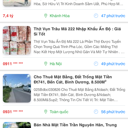
Hòa, Sở Hữu Vị Trí Kinh Doanh Sầm Uất, Phù Hợp Mở
Cửa Hàng, Văn Phòng, Showroom Hoặc Đầu Tư Cho
Thuê Lâu Dài. Thông Tin Chi Tiết. - Địa Chỉ: Số...
7,4 tỷ
Khánh Hòa
47 phút trước
Thịt Vụn Trâu Mã 222 Nhập Khẩu Ấn Độ : Giá
Sỉ Tốt
Thịt Vụn Trâu Ấn Độ Mã 222 Là Phần Thịt Được Tuyển
Chọn Trong Quá Trình Pha Lóc, Gồm Các Miếng Thịt
Nạc Kết Hợp Một Lượng Nhỏ Gân Và Mỡ Tự Nhiên . Tỷ
Lệ Này Giúp Thịt Giữ Được Độ Mềm, Vị Ngọt Và
Hương Thơm Đặc Trưng Sau Khi Chế Biến. Sản
0911 *** ***
Hà Nội
49 phút trước
Phẩm...
Cho Thuê Mặt Bằng, Đất Trống Mặt Tiền
Đt741, Bến Cát, Bình Dương, 8.500M²
025Bdbc030826 Cho Thuê Mặt Bằng &Ndash; Đất Trống
Mặt Tiền Đt741, Bến Cát, Bình Dương &Ndash;
8.500M&Sup2; Thông Tin Chi Tiết Vị Trí: Mặt Tiền
Đường Đt741, Tp. Bến Cát, Bình Dương. Tổng Diện
Tích: 8.500M&Sup2; Hiện Trạng: Đất Nông Nghiệp,
0931 *** ***
Toàn quốc
56 phút trước
Quy...
Bán Nhà Mặt Tiền Trần Nguyên Hãn, Trung