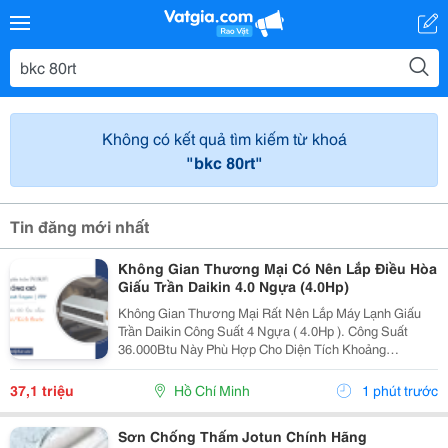
Không có kết quả tìm kiếm từ khoá
"bkc 80rt"
Tin đăng mới nhất
Không Gian Thương Mại Có Nên Lắp Điều Hòa
Giấu Trần Daikin 4.0 Ngựa (4.0Hp)
Không Gian Thương Mại Rất Nên Lắp Máy Lạnh Giấu
Trần Daikin Công Suất 4 Ngựa ( 4.0Hp ). Công Suất
36.000Btu Này Phù Hợp Cho Diện Tích Khoảng
50M&Sup2; &Ndash; 60M&Sup2;, Giúp Tối Ưu Thẩm
Mỹ, Phân Bổ Gió Đồng Đều Và Nâng Cao Tính Chuyên
37,1 triệu
Hồ Chí Minh
1 phút trước
Nghiệp Cho Cửa...
Sơn Chống Thấm Jotun Chính Hãng