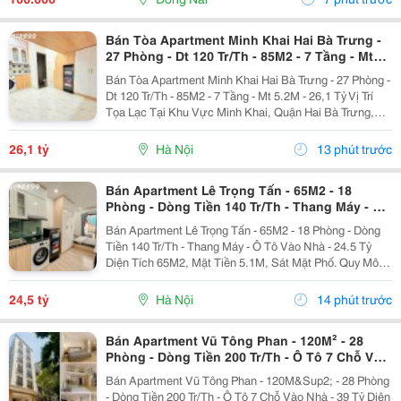
Ảnh Cho...
Bán Tòa Apartment Minh Khai Hai Bà Trưng -
27 Phòng - Dt 120 Tr/Th - 85M2 - 7 Tầng - Mt
5.2M - 26,1 Tỷ
Bán Tòa Apartment Minh Khai Hai Bà Trưng - 27 Phòng -
Dt 120 Tr/Th - 85M2 - 7 Tầng - Mt 5.2M - 26,1 Tỷ Vị Trí
Tọa Lạc Tại Khu Vực Minh Khai, Quận Hai Bà Trưng,
Cách Ô Tô Tránh Chỉ Khoảng 15M. Kết Nối Thuận Tiện
Minh Khai, Tam Trinh, Mai Động...
26,1 tỷ
Hà Nội
13 phút trước
Bán Apartment Lê Trọng Tấn - 65M2 - 18
Phòng - Dòng Tiền 140 Tr/Th - Thang Máy - Ô
Tô Vào Nhà - 24.5 Tỷ
Bán Apartment Lê Trọng Tấn - 65M2 - 18 Phòng - Dòng
Tiền 140 Tr/Th - Thang Máy - Ô Tô Vào Nhà - 24.5 Tỷ
Diện Tích 65M2, Mặt Tiền 5.1M, Sát Mặt Phố. Quy Mô 7
Tầng, Thang Máy, Gồm 18 Phòng Khép Kín Full Nội
Thất, Có Thể Nâng Lên 19...
24,5 tỷ
Hà Nội
14 phút trước
Bán Apartment Vũ Tông Phan - 120M² - 28
Phòng - Dòng Tiền 200 Tr/Th - Ô Tô 7 Chỗ Vào
Nhà - 39 Tỷ
Bán Apartment Vũ Tông Phan - 120M&Sup2; - 28 Phòng
- Dòng Tiền 200 Tr/Th - Ô Tô 7 Chỗ Vào Nhà - 39 Tỷ Diện