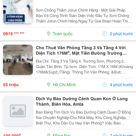
Sơn Chống Thấm Jotun Chính Hãng - Một Giải Pháp
Bảo Vệ Công Trình Toàn Diện Việc Đầu Tư Sơn Chống
Thấm Jotun Chính Hãng Ngay Từ Giai Đoạn Hoàn Thiện
Là Giải Pháp Kinh Tế Và Bền Vững Nhất Để Bảo Vệ
Ngôi Nhà Khỏi Tác Động Của Thời Tiết. Với Khả
0919 *** ***
Toàn quốc
2 phút trước
Năng...
Cho Thuê Văn Phòng Tầng 3 Và Tầng 4 Với
Diện Tích 176M², Mặt Tiền Đường Trường
Sơn, Tân Bình
Địa Chỉ: Tầng 3 Và Tầng 4, Trường Sơn, Phường 2,
Quận Tân Bình, Tp.hcm. Diện Tích: 11M X 16M (Khoảng
176M&Sup2;/Tầng). Thông Tin Văn Phòng: &Bull;
Không Gian Rộng, Bố Trí Linh Hoạt, Phù Hợp Từ 30 Đến
50 Nhân Sự. &Bull; Thiết Kế Mở, Tạo Môi...
55 triệu
Hồ Chí Minh
4 phút trước
Dịch Vụ Bảo Dưỡng Cảnh Quan Kcn Ở Long
Thành, Biên Hòa, Amta
Bạn Đang Tìm Dịch Vụ Bảo Dưỡng Cảnh Quan Ở Đồng
Nai Chuyên Nghiệp Cho Nhà Máy, Khu Công Nghiệp,
Biệt Thự, Khu Dân Cư Hay Văn Phòng? Việc Bảo
Dưỡng Định Kỳ Giúp Duy Trì Vẻ Đẹp Cảnh Quan, Đảm
Bảo Cây Xanh Phát Triển Khỏe Mạnh Và Nâng Cao Hình
₫
100.000
Đồng Nai
7 phút trước