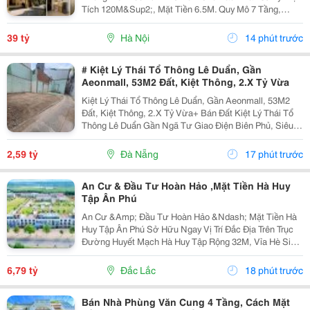
Tích 120M&Sup2;, Mặt Tiền 6.5M. Quy Mô 7 Tầng,
Thiết Kế 28 Phòng Khép Kín, Full Nội Thất Cao Cấp.
Tầng 1 Để Xe; Tầng 2-6 Mỗi Tầng 5...
39 tỷ
Hà Nội
14 phút trước
# Kiệt Lý Thái Tổ Thông Lê Duẩn, Gần
Aeonmall, 53M2 Đất, Kiệt Thông, 2.X Tỷ Vừa
Kiệt Lý Thái Tổ Thông Lê Duẩn, Gần Aeonmall, 53M2
Đất, Kiệt Thông, 2.X Tỷ Vừa+ Bán Đất Kiệt Lý Thái Tổ
Thông Lê Duẩn Gần Ngã Tư Giao Điện Biên Phủ, Siêu
Thị Nguyễn Kim, Aeonmall&Hellip;+ Dt 53M2, Mặt Tiền
Rộng 11M Xây Nhà Cực Thoáng Đẹp+ Giá Bán...
2,59 tỷ
Đà Nẵng
17 phút trước
An Cư & Đầu Tư Hoàn Hảo ,Mặt Tiền Hà Huy
Tập Ân Phú
An Cư &Amp; Đầu Tư Hoàn Hảo &Ndash; Mặt Tiền Hà
Huy Tập Ân Phú Sở Hữu Ngay Vị Trí Đắc Địa Trên Trục
Đường Huyết Mạch Hà Huy Tập Rộng 32M, Vỉa Hè Siêu
Thoáng 20M &Ndash; Tâm Điểm Kinh Doanh &Amp;
Kết Nối Giao Thông Của Thành Phố! ✔️ Diện Tích...
6,79 tỷ
Đắc Lắc
18 phút trước
Bán Nhà Phùng Văn Cung 4 Tầng, Cách Mặt