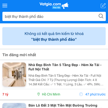
Không có kết quả tìm kiếm từ khoá
"biệt thự thành phố đảo"
Tin đăng mới nhất
Nhà Đẹp Bình Tân 5 Tầng Đẹp - Hẻm Xe Tải -
Full Nội Thất
Nhà Đẹp Bình Tân 5 Tầng Đẹp - Hẻm Xe Tải - Full Nội
Thất Giá Chỉ: 7 Tỷ (Thương Lượng) Diện Tích: 4 X
14.5M Kết Cấu: ✅ 1 Trệt, 1 Lửng, 3 Lầu. ✅ 4Pn, 5Wc
(Có Thể Bố Trí 6Pn). ✅ Phòng Thờ, Phòng Giặt, Sân
Thượng. Hẻm Xe Tải, Gần Mặt Tiền, Thuận...
7 tỷ
Hồ Chí Minh
47 phút trước
Bán Lô Đất 3 Mặt Tiền Mặt Đường Trường