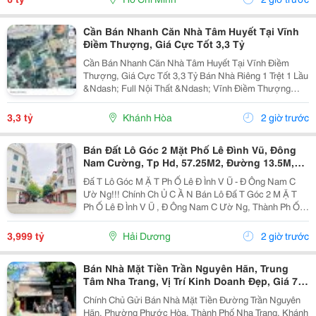
Tần, Dạ...
Cần Bán Nhanh Căn Nhà Tâm Huyết Tại Vĩnh
Điềm Thượng, Giá Cực Tốt 3,3 Tỷ
Cần Bán Nhanh Căn Nhà Tâm Huyết Tại Vĩnh Điềm
Thượng, Giá Cực Tốt 3,3 Tỷ Bán Nhà Riêng 1 Trệt 1 Lầu
&Ndash; Full Nội Thất &Ndash; Vĩnh Điềm Thượng
&Ndash; Gần 23/10 Vị Trí: Thôn Vĩnh Điềm Thượng,
Cách Đường 23/10 Chỉ 50M Hẻm Thông Thoáng, Kết...
3,3 tỷ
Khánh Hòa
2 giờ trước
Bán Đất Lô Góc 2 Mặt Phố Lê Đình Vũ, Đông
Nam Cường, Tp Hd, 57.25M2, Đường 13.5M,
3.X Tỷ
Đấ T Lô Góc M Ặ T Ph Ố Lê Đ Ình V Ũ - Đ Ông Nam C
Ườ Ng!!! Chính Ch Ủ C Ầ N Bán Lô Đấ T Góc 2 M Ặ T
Ph Ố Lê Đ Ình V Ũ , Đ Ông Nam C Ườ Ng, Thành Ph Ố H
Ả I D Ươ Ng - Di Ệ N Tích 57.25M2, H Ướ Ng Tây, Tây B
Ắ C - M Ặ T Ti Ề N C Ự C R Ộ Ng -...
3,999 tỷ
Hải Dương
2 giờ trước
Bán Nhà Mặt Tiền Trần Nguyên Hãn, Trung
Tâm Nha Trang, Vị Trí Kinh Doanh Đẹp, Giá 7,4
Tỷ
Chính Chủ Gửi Bán Nhà Mặt Tiền Đường Trần Nguyên
Hãn, Phường Phước Hòa, Thành Phố Nha Trang, Khánh