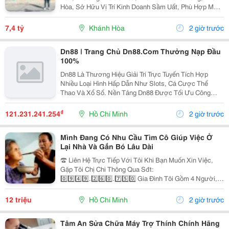
Hòa, Sở Hữu Vị Trí Kinh Doanh Sầm Uất, Phù Hợp Mở
Cửa Hàng, Văn Phòng, Showroom Hoặc Đầu Tư Cho
Thuê Lâu Dài. Thông Tin Chi Tiết. - Địa Chỉ: Số...
7,4 tỷ
Khánh Hòa
2 giờ trước
Dn88 | Trang Chủ Dn88.Com Thưởng Nạp Đầu
100%
Dn88 Là Thương Hiệu Giải Trí Trực Tuyến Tích Hợp
Nhiều Loại Hình Hấp Dẫn Như Slots, Cá Cược Thể
Thao Và Xổ Số. Nền Tảng Dn88 Được Tối Ưu Công
Nghệ, Bảo Mật Cao, Nạp Rút Nhanh Và Hỗ Trợ Tốt Trên
Pc Lẫn Điện Thoại Di Động. Website:
₫
121.231.241.254
Hồ Chí Minh
2 giờ trước
Https://Dn88C.com/...
Mình Đang Có Nhu Cầu Tìm Cô Giúp Việc Ở
Lại Nhà Và Gắn Bó Lâu Dài
☎️ Liên Hệ Trực Tiếp Với Tôi Khi Bạn Muốn Xin Việc,
Gặp Tôi Chị Chi Thông Qua Sđt:
0️⃣9️⃣4️⃣9️⃣.2️⃣6️⃣0️⃣.7️⃣5️⃣0️⃣ Gia Đình Tôi Gồm 4 Người, 2
Vợ Chồng 2 Con Nhỏ, Bé Lớn 9 Tuổi Đã Đi Học Có Ba
Mẹ Đưa Rước, Bé Nhỏ 1 Tuổi. Nhà Thì Chỉ Có 1 Lầu.
12 triệu
Hồ Chí Minh
2 giờ trước
Tôi...
Tâm An Sửa Chữa Máy Trợ Thính Chính Hãng