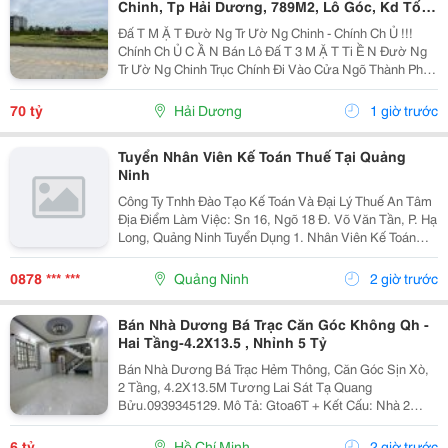
Chinh, Tp Hải Dương, 789M2, Lô Góc, Kd Tốt,
Vị Trí Đẹp
Đấ T M Ặ T Đườ Ng Tr Ườ Ng Chinh - Chính Ch Ủ !!!
Chính Ch Ủ C Ầ N Bán Lô Đấ T 3 M Ặ T Ti Ề N Đườ Ng
Tr Ườ Ng Chinh Trục Chính Đi Vào Cửa Ngõ Thành Ph Ố
H Ả I D Ươ Ng - Di Ệ N Tích 789M2, Lô Góc 3 M Ặ T Ti Ề
N - H Ướ Ng Tây, Nam, B Ắ C - V Ị...
70 tỷ
Hải Dương
1 giờ trước
Tuyển Nhân Viên Kế Toán Thuế Tại Quảng
Ninh
Công Ty Tnhh Đào Tạo Kế Toán Và Đại Lý Thuế An Tâm
Địa Điểm Làm Việc: Sn 16, Ngõ 18 Đ. Võ Văn Tần, P. Hạ
Long, Quảng Ninh Tuyển Dụng 1. Nhân Viên Kế Toán
Thuế : 05 Mô Tả Công Việc: &Bull; Thực Hiện Các Công
Việc Liên Quan Đến Kế Toán Thuế...
0878 *** ***
Quảng Ninh
2 giờ trước
Bán Nhà Dương Bá Trạc Căn Góc Không Qh -
Hai Tầng-4.2X13.5 , Nhỉnh 5 Tỷ
Bán Nhà Dương Bá Trạc Hẻm Thông, Căn Góc Sịn Xò,
2 Tầng, 4.2X13.5M Tương Lai Sát Tạ Quang
Bửu.0939345129. Mô Tả: Gtoa6T + Kết Cấu: Nhà 2
Tầng Btct Kiên Cố, 2 Phòng. + Vị Trí: Ngay Dương Bá
Trạc Thông Tạ Quang Bửu, Âu Dương Lân, Nguyễn Thị
6 tỷ
Hồ Chí Minh
2 giờ trước