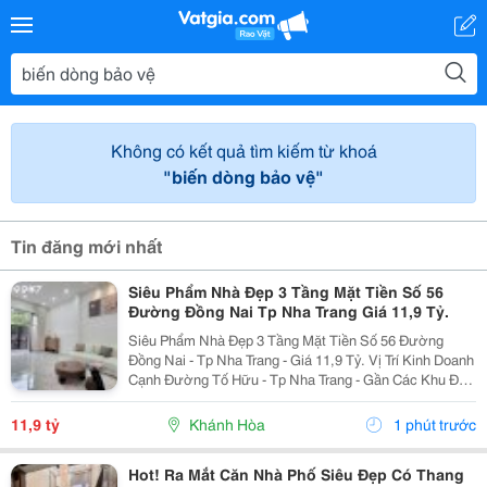
Không có kết quả tìm kiếm từ khoá
"biến dòng bảo vệ"
Tin đăng mới nhất
Siêu Phẩm Nhà Đẹp 3 Tầng Mặt Tiền Số 56
Đường Đồng Nai Tp Nha Trang Giá 11,9 Tỷ.
Siêu Phẩm Nhà Đẹp 3 Tầng Mặt Tiền Số 56 Đường
Đồng Nai - Tp Nha Trang - Giá 11,9 Tỷ. Vị Trí Kinh Doanh
Cạnh Đường Tố Hữu - Tp Nha Trang - Gần Các Khu Đô
Thị. Nhà Mới Đẹp 3 Tầng Mặt Tiền + 1 Mặt Hẻm - Kiến
Trúc Hiện Đại - Đầy Đủ Tiện Nghi. - Nhà Có...
11,9 tỷ
Khánh Hòa
1 phút trước
Hot! Ra Mắt Căn Nhà Phố Siêu Đẹp Có Thang