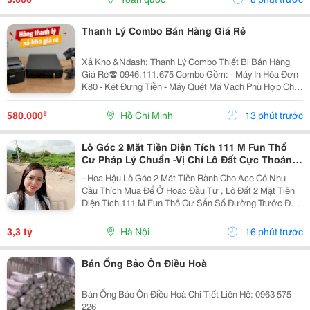
Thanh Lý Combo Bán Hàng Giá Rẻ
Xả Kho &Ndash; Thanh Lý Combo Thiết Bị Bán Hàng
Giá Rẻ☎️ 0946.111.675 Combo Gồm: - Máy In Hóa Đơn
K80 - Két Đựng Tiền - Máy Quét Mã Vạch Phù Hợp Cho
Tạp Hóa, Shop, Siêu Thị Mini, Quán Ăn, Cafe... ☎️ Liên
Hệ: 0946.111.675 Kazuko Việt Nam...
₫
580.000
Hồ Chí Minh
13 phút trước
Lô Góc 2 Măt Tiền Diện Tích 111 M Fun Thổ
Cư Pháp Lý Chuẩn -Vị Chí Lô Đất Cực Thoáng
Mát ,Đất Nằm Mặt Đường Chục
--Hoa Hậu Lô Góc 2 Măt Tiền Rành Cho Ace Có Nhu
Cầu Thích Mua Để Ở Hoăc Đầu Tư , Lô Đất 2 Mặt Tiền
Diện Tích 111 M Fun Thổ Cư Sẫn Sổ Đường Trước Đất
Chuẩn Bị Đang Giải Nhựa Rộng 5,,5 M 2 Ô Tô Tránh
Nhau Vị Trí Đất Sát Trường Học Cấp 1 Thôn Thanh...
3,3 tỷ
Hà Nội
16 phút trước
Bán Ống Bảo Ôn Điều Hoà
Bán Ống Bảo Ôn Điều Hoà Chi Tiết Liên Hệ: 0963 575
226