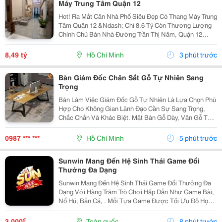
Máy Trung Tâm Quận 12
Hot! Ra Mắt Căn Nhà Phố Siêu Đẹp Có Thang Máy Trung
Tâm Quận 12 &Ndash; Chỉ 8.6 Tỷ Còn Thương Lượng
Chính Chủ Bán Nhà Đường Trần Thị Năm, Quận 12
&Ndash; Vị Trí Đẹp, Khu Dân Cư Hiện Hữu, Tiện Ích Đầy
Đủ. Diện Tích: 4M &Times; 20M Nhà...
8,49 tỷ
Hồ Chí Minh
3 phút trước
Bàn Giám Đốc Chân Sắt Gỗ Tự Nhiên Sang
Trọng
Bàn Làm Việc Giám Đốc Gỗ Tự Nhiên Là Lựa Chọn Phù
Hợp Cho Không Gian Lãnh Đạo Cần Sự Sang Trọng,
Chắc Chắn Và Khác Biệt. Mặt Bàn Gỗ Dày, Vân Gỗ Tự
Nhiên Đẹp Mắt Kết Hợp Cùng Hệ Chân Sắt Hiện Đại,
Tạo Nên Tổng Thể Vừa Bền Bỉ Vừa Tinh Tế. Mẫu Bàn
0987 *** ***
Hồ Chí Minh
5 phút trước
Này...
Sunwin Mang Đến Hệ Sinh Thái Game Đổi
Thưởng Đa Dạng
Sunwin Mang Đến Hệ Sinh Thái Game Đổi Thưởng Đa
Dạng Với Hàng Trăm Trò Chơi Hấp Dẫn Như Game Bài,
Nổ Hũ, Bắn Cá, . Mỗi Tựa Game Được Tối Ưu Đồ Họa
Sắc Nét, Thao Tác Mượt Mà, Tỷ Lệ Trả Thưởng Cạnh
Tranh Cùng Hệ Thống Bảo Mật Hiện Đại.
₫
3.000
Toàn quốc
8 phút trước