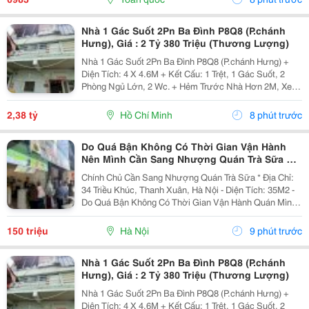
Vận...
Nhà 1 Gác Suốt 2Pn Ba Đình P8Q8 (P.chánh
Hưng), Giá : 2 Tỷ 380 Triệu (Thương Lượng)
Nhà 1 Gác Suốt 2Pn Ba Đình P8Q8 (P.chánh Hưng) +
Diện Tích: 4 X 4.6M + Kết Cấu: 1 Trệt, 1 Gác Suốt, 2
Phòng Ngủ Lớn, 2 Wc. + Hẻm Trước Nhà Hơn 2M, Xe
Cộ Qua Lại Dễ Dàng, Cách Mặt Tiền 10M, 5 Phút Qua
Q1, 5, 4,... + Hướng Tây + Sổ Hồng Hoàn...
2,38 tỷ
Hồ Chí Minh
8 phút trước
Do Quá Bận Không Có Thời Gian Vận Hành
Nên Mình Cần Sang Nhượng Quán Trà Sữa Tại
34 Triều Khúc, Hà Nội
Chính Chủ Cần Sang Nhượng Quán Trà Sữa * Địa Chỉ:
34 Triều Khúc, Thanh Xuân, Hà Nội - Diện Tích: 35M2 -
Do Quá Bận Không Có Thời Gian Vận Hành Quán Mình
Cần Sang Nhượng Lại Cho Bạn Nào Có Nhu Cầu Và
Đam Mê Kinh Doanh. - Quán Vẫn Đang Hoạt Động...
150 triệu
Hà Nội
9 phút trước
Nhà 1 Gác Suốt 2Pn Ba Đình P8Q8 (P.chánh
Hưng), Giá : 2 Tỷ 380 Triệu (Thương Lượng)
Nhà 1 Gác Suốt 2Pn Ba Đình P8Q8 (P.chánh Hưng) +
Diện Tích: 4 X 4.6M + Kết Cấu: 1 Trệt, 1 Gác Suốt, 2