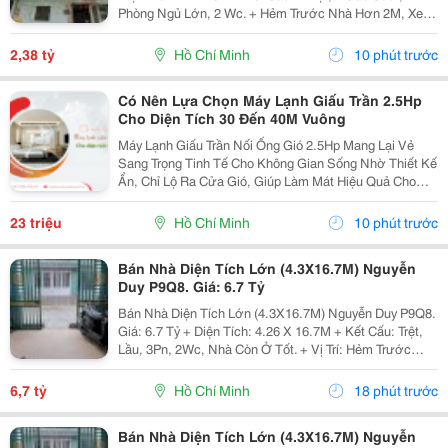
Phòng Ngủ Lớn, 2 Wc. + Hẻm Trước Nhà Hơn 2M, Xe
Cộ Qua Lại Dễ Dàng, Cách Mặt Tiền 10M, 5 Phút Qua
Q1, 5, 4,... + Hướng Tây + Sổ Hồng Hoàn...
2,38 tỷ
Hồ Chí Minh
10 phút trước
Có Nên Lựa Chọn Máy Lạnh Giấu Trần 2.5Hp
Cho Diện Tích 30 Đến 40M Vuông
Máy Lạnh Giấu Trần Nối Ống Gió 2.5Hp Mang Lại Vẻ
Sang Trọng Tinh Tế Cho Không Gian Sống Nhờ Thiết Kế
Ẩn, Chỉ Lộ Ra Cửa Gió, Giúp Làm Mát Hiệu Quả Cho
Phòng Có Diện Tích Lớn (Khoảng 30-40M&Sup2;) Như
Phòng Khách, Nhà Hàng, Với Các Thương Hiệu Nổi...
23 triệu
Hồ Chí Minh
10 phút trước
Bán Nhà Diện Tích Lớn (4.3X16.7M) Nguyễn
Duy P9Q8. Giá: 6.7 Tỷ
Bán Nhà Diện Tích Lớn (4.3X16.7M) Nguyễn Duy P9Q8.
Giá: 6.7 Tỷ + Diện Tích: 4.26 X 16.7M + Kết Cấu: Trệt,
Lầu, 3Pn, 2Wc, Nhà Còn Ở Tốt. + Vị Trí: Hẻm Trước
Nhà 3M, Cách Mặt Tiền Vài Bước Chân, 5 Phút Qua
Q1, 5,&Hellip; + Ưu Điểm: Khu Dân Cư Hiện...
6,7 tỷ
Hồ Chí Minh
18 phút trước
Bán Nhà Diện Tích Lớn (4.3X16.7M) Nguyễn