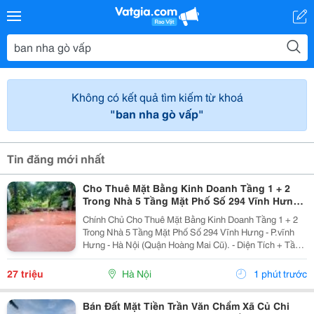
Không có kết quả tìm kiếm từ khoá
"ban nha gò vấp"
Tin đăng mới nhất
Cho Thuê Mặt Bằng Kinh Doanh Tầng 1 + 2
Trong Nhà 5 Tầng Mặt Phố Số 294 Vĩnh Hưng -
Hoàng Mai
Chính Chủ Cho Thuê Mặt Bằng Kinh Doanh Tầng 1 + 2
Trong Nhà 5 Tầng Mặt Phố Số 294 Vĩnh Hưng - P.vĩnh
Hưng - Hà Nội (Quận Hoàng Mai Cũ). - Diện Tích + Tầng
1: 120M&Sup2; - Mặt Tiền: 7M. + Tầng 2: 120M&Sup2; -
Sàn Nhà Lát Gỗ. - Sân Trước 14M2 +...
27 triệu
Hà Nội
1 phút trước
Bán Đất Mặt Tiền Trần Văn Chẩm Xã Củ Chi