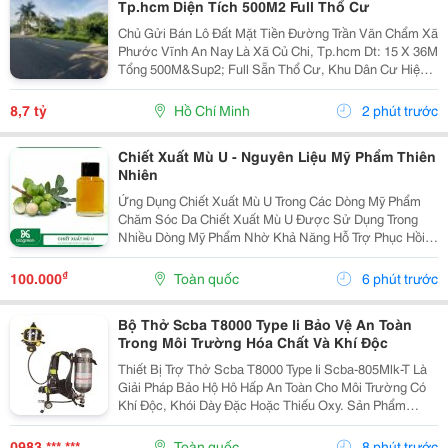
Tp.hcm Diện Tích 500M2 Full Thổ Cư
Chủ Gửi Bán Lô Đất Mặt Tiền Đường Trần Văn Chẩm Xã
Phước Vĩnh An Nay Là Xã Củ Chi, Tp.hcm Dt: 15 X 36M
Tổng 500M&Sup2; Full Sẵn Thổ Cư, Khu Dân Cư Hiện
Hữu Xây Dựng Tự Do. Đất Bằng Phẳng Sạch Đẹp Cao
Ráo. Phù Hợp Kho Xưởng Nhà Trọ Kinh Doanh,...
8,7 tỷ
Hồ Chí Minh
2 phút trước
Chiết Xuất Mù U - Nguyên Liệu Mỹ Phẩm Thiên
Nhiên
Ứng Dụng Chiết Xuất Mù U Trong Các Dòng Mỹ Phẩm
Chăm Sóc Da Chiết Xuất Mù U Được Sử Dụng Trong
Nhiều Dòng Mỹ Phẩm Nhờ Khả Năng Hỗ Trợ Phục Hồi
Và Chăm Sóc Da Hiệu Quả. Trong Các Sản Phẩm Trị
Mụn Và Giảm Thâm Sẹo, Thành Phần Này Giúp Làm Dịu
₫
100.000
Toàn quốc
6 phút trước
Da, Hỗ...
Bộ Thở Scba T8000 Type Ii Bảo Vệ An Toàn
Trong Môi Trường Hóa Chất Và Khí Độc
Thiết Bị Trợ Thở Scba T8000 Type Ii Scba-805Mlk-T Là
Giải Pháp Bảo Hộ Hô Hấp An Toàn Cho Môi Trường Có
Khí Độc, Khói Dày Đặc Hoặc Thiếu Oxy. Sản Phẩm
Được Nhiều Doanh Nghiệp Và Lực Lượng Pccc Lựa
Chọn Nhờ Khả Năng Cấp Khí Ổn Định, Độ Bền Cao Và
0983 *** ***
Toàn quốc
8 phút trước