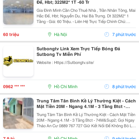
Đế, Hbt; 322M2* 1T -60 Tr
Gia Đình Mình Cần Cho Thuê Nhà , Trần Nhân Tông, Mai
Hắc Đế, Hbt; Nguyễn Du, Hai Bà Trưng. Dt 322M2* 1
Tầng - Giá: 60 Triệu. - Liên Hệ Trực Tiếp Chính Chủ:
0942854881 - Vỉa Hè Lớn, Mặt Tiền Rộng, Thoáng. - Vị
Trí Ngay Gần Ngã Ba, Khu Đông Dân Cư,...
60 triệu
Hà Nội
7 phút trước
Sutbongtv Link Xem Trực Tiếp Bóng Đá
Sutbong Tv Miễn Phí
Website : Https://Sutbongtv.site/
0962 *** ***
Hồ Chí Minh
8 phút trước
Trung Tâm Tân Bình Kề Lý Thường Kiệt - Cách
Mặt Tiền 20M - Ngang 4.1M - 3 Tầng Btct -
74M²
Trung Tâm Tân Bình Kề Lý Thường Kiệt - Cách Mặt Tiền
20M - Ngang 4.1M - 3 Tầng Btct - 74M&Sup2; Gọi Ngay
Thảo An Cư 0889 767 727 Giữ Kết Nối Để Không Bỏ Lỡ
Cơ Hội Sở Hữu Tài Sản Giá Tốt Nhất Khu Vực. Bạn
Mua Nhà Để Tích Sản Lâu Dài?...
7,9 tỷ
Hồ Chí Minh
9 phút trước