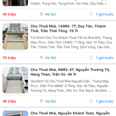
Chánh, Trung Yên, Trung Kính; Yên Hòa, Cầu Giấy. +
Liên Hệ Trực Tiếp Chủ Nhà: 0945471581 + Vỉa Hè Lớn,
Mặt Tiền Rộng,Thoáng. + Vị Trí Gần Ngay Ngã...
40 triệu
Hà Nội
1 giờ trước
Cho Thuê Nhà, 143M2- 7T, Duy Tân, Thành
Thái, Trần Thái Tông -70 Tr
Tôi Chính Chủ Tìm Khách Thuê Tất Cả Nhà Mới, Thang
Máy, Pccc. Diện Tích 143M2- 7 Tầng, Giá: 70 Triệu; Duy
Tân, Thành Thái, Trần Thái Tông; Dịch Vọng, Cầu Giấy.
+ Liên Hệ Trực Tiếp Chủ Nhà: 0988289962 + Vỉa Hè
Lớn, Mặt Tiền Rộng,Thoáng. + Vị Trí Gần...
70 triệu
Hà Nội
1 giờ trước
Cho Thuê Nhà, 99M2- 6T, Nguyễn Trường Tộ,
Hàng Than, Trấn Vũ -46 Tr
Gia Đình Tôi Cho Thuê Nhà Nguyên Căn , Thang Máy,
Pccc. Diện Tích 99M2- 6 Tầng, Giá: 46 Triệu; Nguyễn
Trường Tộ, Hàng Than, Trấn Vũ; Trúc Bạch, Ba Đình. +
Liên Hệ Trực Tiếp Chủ Nhà: 0942854881 + Vỉa Hè Lớn,
Mặt Tiền Rộng,Thoáng. + Vị Trí Gần Ngay...
46 triệu
Hà Nội
1 giờ trước
Cho Thuê Nhà, Nguyễn Khánh Toàn, Nguyễn