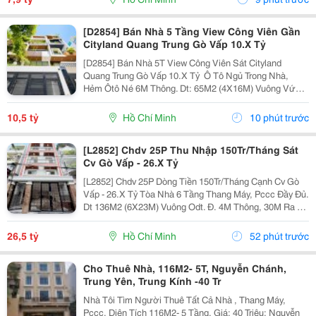
[D2854] Bán Nhà 5 Tầng View Công Viên Gần
Cityland Quang Trung Gò Vấp 10.X Tỷ
[D2854] Bán Nhà 5T View Công Viên Sát Cityland
Quang Trung Gò Vấp 10.X Tỷ ️ Ô Tô Ngủ Trong Nhà,
Hẻm Ôtô Né 6M Thông. Dt: 65M2 (4X16M) Vuông Vức,
Shr Odt. ️ Trệt, Lửng, 2L, St, 4 P.ngủ 5Tolet, Ở Ngay. V.trí
Đẹp, Cách Quang Trung 50M. ⏩ Gọi Điện...
10,5 tỷ
Hồ Chí Minh
10 phút trước
[L2852] Chdv 25P Thu Nhập 150Tr/Tháng Sát
Cv Gò Vấp - 26.X Tỷ
[L2852] Chdv 25P Dòng Tiền 150Tr/Tháng Cạnh Cv Gò
Vấp - 26.X Tỷ Tòa Nhà 6 Tầng Thang Máy, Pccc Đầy Đủ.
Dt 136M2 (6X23M) Vuông Odt. Đ. 4M Thông, 30M Ra An
Nhơn. Thu Nhập 150Tr/Th, Có Thể Nâng 28P. Liên Hệ
Ngay Để Xem Nhà Trực Tiếp!
26,5 tỷ
Hồ Chí Minh
52 phút trước
Cho Thuê Nhà, 116M2- 5T, Nguyễn Chánh,
Trung Yên, Trung Kính -40 Tr
Nhà Tôi Tìm Người Thuê Tất Cả Nhà , Thang Máy,
Pccc. Diện Tích 116M2- 5 Tầng, Giá: 40 Triệu; Nguyễn