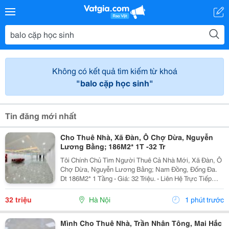
Không có kết quả tìm kiếm từ khoá
"balo cặp học sinh"
Tin đăng mới nhất
Cho Thuê Nhà, Xã Đàn, Ô Chợ Dừa, Nguyễn
Lương Bằng; 186M2* 1T -32 Tr
Tôi Chính Chủ Tìm Người Thuê Cả Nhà Mới, Xã Đàn, Ô
Chợ Dừa, Nguyễn Lương Bằng; Nam Đồng, Đống Đa.
Dt 186M2* 1 Tầng - Giá: 32 Triệu. - Liên Hệ Trực Tiếp
Chính Chủ: 0988289962 - Vỉa Hè Lớn, Mặt Tiền Rộng,
Thoáng. - Vị Trí Ngay Gần Ngã Ba, Khu Đông Dân...
32 triệu
Hà Nội
1 phút trước
Mình Cho Thuê Nhà, Trần Nhân Tông, Mai Hắc