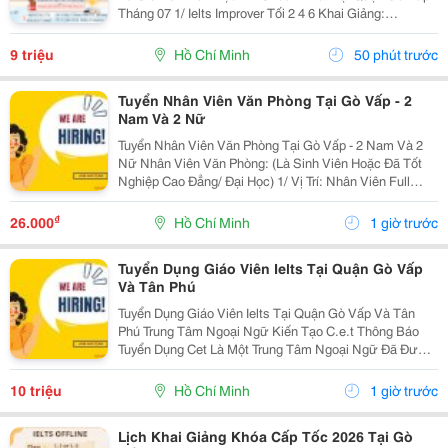
Tháng 07 1/ Ielts Improver Tối 2 4 6 Khai Giảng:
13/07/2026 Khung Giờ: 18:00 Đến 21:00 Học Phí Ưu Đãi
5% Khi Đăng Ký 2/ Ielts...
9 triệu
Hồ Chí Minh
50 phút trước
Tuyển Nhân Viên Văn Phòng Tại Gò Vấp - 2
Nam Và 2 Nữ
Tuyển Nhân Viên Văn Phòng Tại Gò Vấp - 2 Nam Và 2
Nữ Nhân Viên Văn Phòng: (Là Sinh Viên Hoặc Đã Tốt
Nghiệp Cao Đẳng/ Đại Học) 1/ Vị Trí: Nhân Viên Full
Time (2 Nam 2 Nữ) Ca Làm: 13:00 Đến 21:00 (1 Tháng
Được Nghỉ Phép 1 Ngày, Và Hưởng Các Ngày...
₫
26.000
Hồ Chí Minh
1 giờ trước
Tuyển Dụng Giáo Viên Ielts Tại Quận Gò Vấp
Và Tân Phú
Tuyển Dụng Giáo Viên Ielts Tại Quận Gò Vấp Và Tân
Phú Trung Tâm Ngoại Ngữ Kiến Tạo C.e.t Thông Báo
Tuyển Dụng Cet Là Một Trung Tâm Ngoại Ngữ Đã Được
Thành Lập 16 Năm Chuyên Về Chương Trình Anh Văn
Học Thuật Ielts &Ndash; Toefl Ibt. Trung Tâm...
10 triệu
Hồ Chí Minh
1 giờ trước
Lịch Khai Giảng Khóa Cấp Tốc 2026 Tại Gò