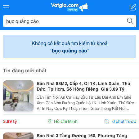
Không có kết quả tìm kiếm từ khoá
"bục quảng cáo"
Tin đăng mới nhất
Bán Nhà 88M2, Cấp 4, Ql 1K, Linh Xuân, Thủ
Đức, Tp Hcm, Sổ Hồng Riêng, Giá 3.89 Tỷ.
Cần Tìm Nơi An Cư Hay Đầu Tư Lâu Dài Anh Em Ghé
Xem Căn Nhà Đường Quốc Lộ 1K, Linh Xuân, Thủ Đức.
Vị Trí Này Cực Kỳ Thuận Tiện, Giao Thông Kết Nối
Nhanh Chóng, Cực Kỳ Phù Hợp Cho Khách Mua Để Giữ
Tài Sản Hoặc Cho Thuê Đều Rất Ổn Định. Thông Tin...
3,89 tỷ
Hồ Chí Minh
6 phút trước
Bán Nhà 3 Tầng Đường 160, Phường Tăng