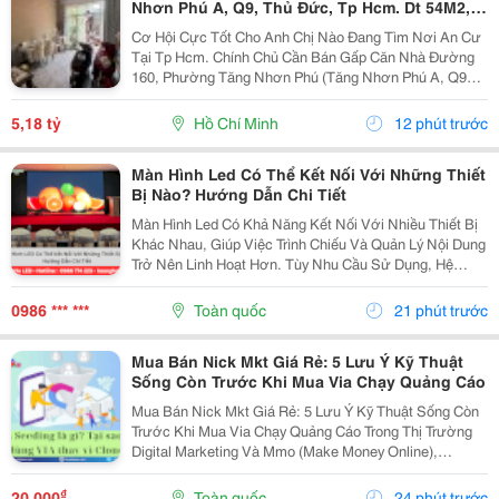
Nhơn Phú A, Q9, Thủ Đức, Tp Hcm. Dt 54M2,
Sổ Hồng Riêng. Giá 5,18 Tỷ
Cơ Hội Cực Tốt Cho Anh Chị Nào Đang Tìm Nơi An Cư
Tại Tp Hcm. Chính Chủ Cần Bán Gấp Căn Nhà Đường
160, Phường Tăng Nhơn Phú (Tăng Nhơn Phú A, Q9
Cũ). Vị Trí Nhà Nằm Trong Khu Dân Cư Ổn Định, Giao
Thông Thuận Tiện Chỉ Vài Bước Là Ra Lã Xuân Oai,
5,18 tỷ
Hồ Chí Minh
12 phút trước
Lê...
Màn Hình Led Có Thể Kết Nối Với Những Thiết
Bị Nào? Hướng Dẫn Chi Tiết
Màn Hình Led Có Khả Năng Kết Nối Với Nhiều Thiết Bị
Khác Nhau, Giúp Việc Trình Chiếu Và Quản Lý Nội Dung
Trở Nên Linh Hoạt Hơn. Tùy Nhu Cầu Sử Dụng, Hệ
Thống Có Thể Nhận Tín Hiệu Từ Máy Tính, Laptop,
Camera, Đầu Phát Hd/4K, Tv Box, Điện Thoại, Máy...
0986 *** ***
Toàn quốc
21 phút trước
Mua Bán Nick Mkt Giá Rẻ: 5 Lưu Ý Kỹ Thuật
Sống Còn Trước Khi Mua Via Chạy Quảng Cáo
Mua Bán Nick Mkt Giá Rẻ: 5 Lưu Ý Kỹ Thuật Sống Còn
Trước Khi Mua Via Chạy Quảng Cáo Trong Thị Trường
Digital Marketing Và Mmo (Make Money Online),
Facebook Ads Vẫn Luôn Là Kênh Mang Lại Lượng
Khách Hàng Tiềm Năng Và Dòng Doanh Thu Đột Phá.
₫
20.000
Toàn quốc
24 phút trước