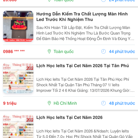
Để Vận...
Hướng Dẫn Kiểm Tra Chất Lượng Màn Hình
Led Trước Khi Nghiệm Thu
Sau Khi Hoàn Tất Lắp Đặt, Kiểm Tra Chất Lượng Màn
Hình Led Trước Khi Nghiệm Thu Là Bước Quan Trọng
Để Đảm Bảo Hệ Thống Hoạt Động Ổn Định Và Đúng Yêu
Cầu Kỹ Thuật. Một Số Hạng Mục Cần Kiểm Tra Gồm:
Chất Lượng Hiển Thị, Độ Sáng, Màu Sắc, Độ Đồng
0986 *** ***
Toàn quốc
44 phút trước
Đều...
Lịch Học Ielts Tại Cet Năm 2026 Tại Tân Phú
Lịch Học Ielts Tại Cet Năm 2026 Tại Tân Phú Học Phí
Shock Nhất Tại Quận Tân Phú Tháng 07 1/ Ielts
Improver Tối 2 4 6 Khai Giảng: 13/07/2026 Khung Giờ:
18:00 Đến 21:00 Học Phí Ưu Đãi 5% Khi Đăng Ký 2/ Ielts
Basic Tối 3 5 7 Khai...
9 triệu
Hồ Chí Minh
48 phút trước
Lịch Học Ielts Tại Cet Năm 2026
Lịch Học Ielts Tại Cet Năm 2026 &Ndash; Luyện Ielts
Từ 5.0 Đến 7.0+ Học Phí Shock Nhất Tại Quận Gò Vấp