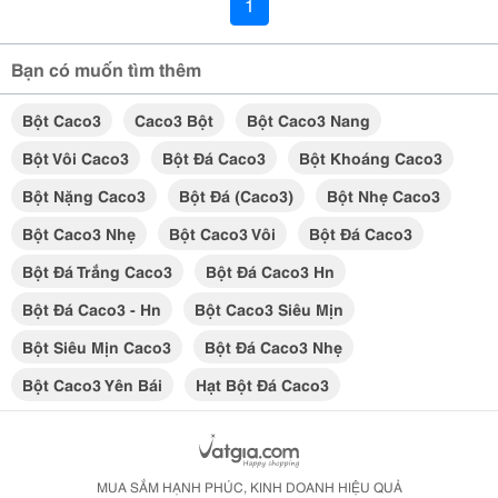
1
Bạn có muốn tìm thêm
Bột Caco3
Caco3 Bột
Bột Caco3 Nang
Bột Vôi Caco3
Bột Đá Caco3
Bột Khoáng Caco3
Bột Nặng Caco3
Bột Đá (caco3)
Bột Nhẹ Caco3
Bột Caco3 Nhẹ
Bột Caco3 Vôi
Bột Đá Caco3
Bột Đá Trắng Caco3
Bột Đá Caco3 Hn
Bột Đá Caco3 - Hn
Bột Caco3 Siêu Mịn
Bột Siêu Mịn Caco3
Bột Đá Caco3 Nhẹ
Bột Caco3 Yên Bái
Hạt Bột Đá Caco3
MUA SẮM HẠNH PHÚC, KINH DOANH HIỆU QUẢ