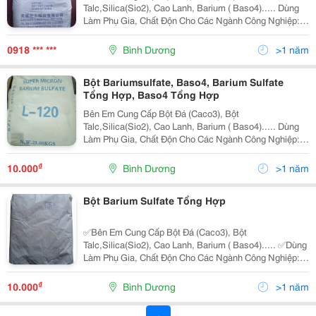
Talc,Silica(Sio2), Cao Lanh, Barium ( Baso4)..... Dùng
Làm Phụ Gia, Chất Độn Cho Các Ngành Công Nghiệp:
Nhựa, Sơn, Mực In, Cao Su,Gốm Sứ, Thuốc Bảo Vệ
Thực Vật,Mút Xốp... Hàng Nhập Đài Loan Chất Lượng
0918 *** ***
Bình Dương
>1 năm
Cao ....
Bột Bariumsulfate, Baso4, Barium Sulfate
Tổng Hợp, Baso4 Tổng Hợp
Bên Em Cung Cấp Bột Đá (Caco3), Bột
Talc,Silica(Sio2), Cao Lanh, Barium ( Baso4)..... Dùng
Làm Phụ Gia, Chất Độn Cho Các Ngành Công Nghiệp:
Nhựa, Sơn, Mực In, Cao Su,Gốm Sứ, Thuốc Bảo Vệ
Thực Vật,Mút Xốp... Hàng Nhập Đài Loan Chất Lượng
₫
10.000
Bình Dương
>1 năm
Cao ...
Bột Barium Sulfate Tổng Hợp
✅Bên Em Cung Cấp Bột Đá (Caco3), Bột
Talc,Silica(Sio2), Cao Lanh, Barium ( Baso4)..... ✅Dùng
Làm Phụ Gia, Chất Độn Cho Các Ngành Công Nghiệp:
Nhựa, Sơn, Mực In, Cao Su,Gốm Sứ, Thuốc Bảo Vệ
Thực Vật,Mút Xốp... ✅Hàng Nhập Đài Loan Chất
₫
10.000
Bình Dương
>1 năm
Lượng Cao ...