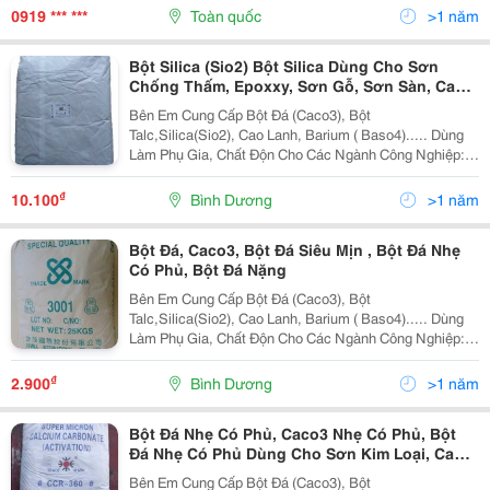
Như Đất Sét, Cao Lanh). - Tạo Độ Trắng Cao. - Trung...
0919 *** ***
Toàn quốc
>1 năm
Bột Silica (Sio2) Bột Silica Dùng Cho Sơn
Chống Thấm, Epoxxy, Sơn Gỗ, Sơn Sàn, Cao
Su, Gốm Su
Bên Em Cung Cấp Bột Đá (Caco3), Bột
Talc,Silica(Sio2), Cao Lanh, Barium ( Baso4)..... Dùng
Làm Phụ Gia, Chất Độn Cho Các Ngành Công Nghiệp:
Nhựa, Sơn, Mực In, Cao Su,Gốm Sứ, Thuốc Bảo Vệ
Thực Vật,Mút Xốp... Hàng Nhập Đài Loan Chất Lượng
₫
10.100
Bình Dương
>1 năm
Cao ....
Bột Đá, Caco3, Bột Đá Siêu Mịn , Bột Đá Nhẹ
Có Phủ, Bột Đá Nặng
Bên Em Cung Cấp Bột Đá (Caco3), Bột
Talc,Silica(Sio2), Cao Lanh, Barium ( Baso4)..... Dùng
Làm Phụ Gia, Chất Độn Cho Các Ngành Công Nghiệp:
Nhựa, Sơn, Mực In, Cao Su,Gốm Sứ, Thuốc Bảo Vệ
Thực Vật,Mút Xốp... Hàng Nhập Đài Loan Chất Lượng
₫
2.900
Bình Dương
>1 năm
Cao ....
Bột Đá Nhẹ Có Phủ, Caco3 Nhẹ Có Phủ, Bột
Đá Nhẹ Có Phủ Dùng Cho Sơn Kim Loại, Cao
Su Kỹ Thuật
Bên Em Cung Cấp Bột Đá (Caco3), Bột