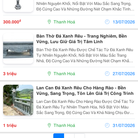
Nhiên Nguyên Khối, Nổi Bật Với Màu Sắc Sang Trọng,
Độ Cứng Cao Và Những Đường Nét Chạm Khắc Tinh
Xảo. Không Chỉ Có Tác Dụng Chiếu Sáng Và Trang Trí,
Sản Phẩm Còn Góp Phần Tạo Nên Không Gian Sân
₫
300.000
Thanh Hoá
13/07/2026
Vườn,...
Bàn Thờ Đá Xanh Rêu - Trang Nghiêm, Bền
Vững, Lưu Giữ Giá Trị Tâm Linh
Bàn Thờ Đá Xanh Rêu Được Chế Tác Từ Đá Xanh Rêu
Tự Nhiên Nguyên Khối, Nổi Bật Với Màu Sắc Trang
Nhã, Độ Cứng Cao Và Những Đường Nét Chạm Khắc
Tinh Xảo. Đây Là Hạng Mục Quan Trọng Trong Các Công
Trình Tâm Linh, Thể Hiện Lòng Thành Kính Đối Với Tổ
3 triệu
Thanh Hoá
27/07/2026
Tiên...
Lan Can Đá Xanh Rêu Cho Hàng Rào - Bền
Vững, Sang Trọng, Tôn Lên Giá Trị Công Trình
Lan Can Đá Xanh Rêu Cho Hàng Rào Được Chế Tác Từ
Đá Xanh Rêu Tự Nhiên Thanh Hóa, Nổi Bật Với Màu
Sắc Sang Trọng, Độ Cứng Cao Và Khả Năng Chịu Được
Mọi Điều Kiện Thời Tiết. Sản Phẩm Không Chỉ Có Tác
Dụng Bảo Vệ, Phân Chia Không Gian Mà Còn Tạo
1 triệu
Thanh Hoá
31/07/2026
Điểm...