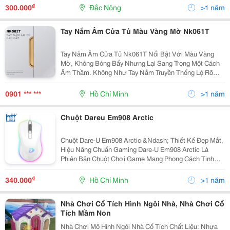
Khỏe Mạnh, Sắc Nét Và Nổi Bật Với Màu Sắc Rực Rỡ.
₫
300.000
Đắc Nông
>1 năm
Với...
Tay Nắm Âm Cửa Tủ Màu Vàng Mờ Nk061T
Tay Nắm Âm Cửa Tủ Nk061T Nổi Bật Với Màu Vàng
Mờ, Không Bóng Bẩy Nhưng Lại Sang Trọng Một Cách
Âm Thầm. Không Như Tay Nắm Truyền Thống Lộ Rõ
Bên Ngoài, Nk061T Được Thiết Kế Âm Hoàn Toàn Vào
Mặt Cánh Tủ, Tạo Nên Bề Mặt Phẳng Mượt Và Gọn
0901 *** ***
Hồ Chí Minh
>1 năm
Gàng.
Chuột Dareu Em908 Arctic
Chuột Dare-U Em908 Arctic &Ndash; Thiết Kế Đẹp Mắt,
Hiệu Năng Chuẩn Gaming Dare-U Em908 Arctic Là
Phiên Bản Chuột Chơi Game Mang Phong Cách Tinh
Tế, Nổi Bật Với Màu Trắng Lạnh Độc Đáo Cùng Hiệu
Năng Mạnh Mẽ. Đây Là Lựa Chọn Lý Tưởng Cho Game
₫
340.000
Hồ Chí Minh
>1 năm
Thủ,...
Nhà Chơi Cổ Tích Hình Ngôi Nhà, Nhà Chơi Cổ
Tích Mầm Non
Nhà Chơi Mô Hình Ngôi Nhà Cổ Tích Chất Liệu: Nhựa