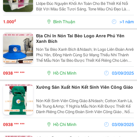
Lldpe Đúc Nguyên Khối An Toàn Cho Bé Thiết Kế Nổi
Bật Với Màu Sắc Tươi Sáng, Tone Màu Chủ Đạo Là
Màu Be, Hồng, Tím. Nhà Cổ Tích Có Cửa Chính Và Cửa
Sổ Màu Hồng Xinh Xắn. Tạo Nên Một Không Gian Vui...
₫
1.000
Bình Thuận
>1 năm
Địa Chỉ In Nón Tai Bèo Logo Anre Phú Yên
Xanh Bích
Nón Tai Bèo Xanh Bích &Ndash; In Logo Liên Đoàn Anrê
Phú Yên, Đồng Hành Cùng Sứ Mạng Thiếu Nhi Thánh
Thể Mẫu Nón Tai Bèo Được Thiết Kế Riêng Cho Liên
Đoàn Anrê Phú Yên , Nổi Bật Với Màu Xanh Bích Tươi
Sáng , Mang Sắc Màu Hy Vọng, Hiệp Nhất Và Nhiệt...
0938 *** ***
Hồ Chí Minh
03/09/2025
Xưởng Sản Xuất Nón Kết Sinh Viên Công Giáo
Nón Kết Sinh Viên Công Giáo &Ndash; Cotton Xanh Lá,
Trẻ Trung &Amp; Ý Nghĩa Mẫu Nón Kết Được Thiết Kế
Dành Riêng Cho Cộng Đoàn Sinh Viên Công Giáo , Nổi
Bật Với Màu Xanh Lá Tươi Mát , Tượng Trưng Cho Sức
Sống, Sự Hy Vọng Và Tinh Thần Dấn Thân Của...
0938 *** ***
Hồ Chí Minh
03/09/2025