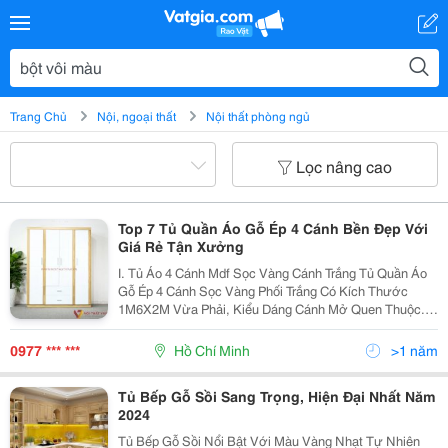
Trang Chủ
Nội, ngoại thất
Nội thất phòng ngủ
Lọc nâng cao
Top 7 Tủ Quần Áo Gỗ Ép 4 Cánh Bền Đẹp Với
Giá Rẻ Tận Xưởng
I. Tủ Áo 4 Cánh Mdf Sọc Vàng Cánh Trắng Tủ Quần Áo
Gỗ Ép 4 Cánh Sọc Vàng Phối Trắng Có Kích Thước
1M6X2M Vừa Phải, Kiểu Dáng Cánh Mở Quen Thuộc.
Khi Đứng Một Mình, Tủ Nổi Bật Với Màu Trắng Chủ Đạo,
Xung Quanh Được Viền Đường Gỗ Vàng Sang Trọng,
0977 *** ***
Hồ Chí Minh
>1 năm
Thu...
Tủ Bếp Gỗ Sồi Sang Trọng, Hiện Đại Nhất Năm
2024
Tủ Bếp Gỗ Sồi Nổi Bật Với Màu Vàng Nhạt Tự Nhiên