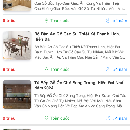
Của Gỗ Sồi, Tạo Cảm Giác Ấm Cúng Và Thân Thiện
Cho Không Gian Bếp. Vân Gỗ Sồi Tự Nhiên, Mềm Mại
Mang Đến Vẻ Đẹp Tinh Tế Và Sang Trọng, Phù Hợp Với
Nhiều Phong Cách Nội Thất. Mỗi Chi Tiết Của Được
9 triệu
Toàn quốc
>1 năm
Gia...
Bộ Bàn Ăn Gỗ Cao Su Thiết Kế Thanh Lịch,
Hiện Đại
Bộ Bàn Ăn Gỗ Cao Su Thiết Kế Thanh Lịch, Hiện Đại -
Ba01 Được Làm Từ Gỗ Cao Su Tự Nhiên, Nổi Bật Với
Màu Sắc Ấm Áp Và Tông Màu Nâu Sẫm/ Vàng Vân Gỗ,
Tạo Cảm Giác Ấm Cúng Và Dễ Chịu Cho Không Gian
Phòng Ăn. Màu Sắc Tự Nhiên Của Gỗ Cao Su Không
9 triệu
Toàn quốc
>1 năm
Chỉ Làm...
Tủ Bếp Gỗ Óc Chó Sang Trọng, Hiện Đại Nhất
Năm 2024
Tủ Bếp Gỗ Óc Chó Sang Trọng, Hiện Đại Được Chế Tác
Từ Gỗ Óc Chó Tự Nhiên, Nổi Bật Với Màu Nâu Sẫm
Vân Gỗ Mang Đến Vẻ Đẹp Ấm Áp Và Sang Trọng. Màu
Sắc Này Tạo Điểm Nhấn Ấn Tượng Cho Không Gian
Bếp, Dễ Dàng Phối Hợp Với Nhiều Phong Cách Nội Thất
9 triệu
Toàn quốc
>1 năm
Từ Cổ...