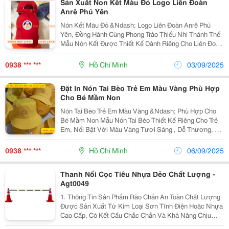
Sản Xuất Non Kết Màu Đỏ Logo Liên Đoàn
Anrê Phú Yên
Nón Kết Màu Đỏ &Ndash; Logo Liên Đoàn Anrê Phú
Yên, Đồng Hành Cùng Phong Trào Thiếu Nhi Thánh Thể
Mẫu Nón Kết Được Thiết Kế Dành Riêng Cho Liên Đoàn
Anrê Phú Yên , Nổi Bật Với Màu Đỏ Tươi Đặc Trưng
&Ndash; Sắc Màu Của Lòng Nhiệt Thành, Can Đảm
0938 *** ***
Hồ Chí Minh
03/09/2025
Và...
Đặt In Nón Tai Bèo Trẻ Em Màu Vàng Phù Hợp
Cho Bé Mầm Non
Nón Tai Bèo Trẻ Em Màu Vàng &Ndash; Phù Hợp Cho
Bé Mầm Non Mẫu Nón Tai Bèo Thiết Kế Riêng Cho Trẻ
Em, Nổi Bật Với Màu Vàng Tươi Sáng , Dễ Thương, Dễ
Nhìn Và Đảm Bảo An Toàn Khi Bé Tham Gia Các Hoạt
Động Ngoài Trời. ✔️ Chất Liệu Cotton Mềm Mại,...
0938 *** ***
Hồ Chí Minh
06/09/2025
Thanh Nối Cọc Tiêu Nhựa Dẻo Chất Lượng -
Agt0049
1. Thông Tin Sản Phẩm Rào Chắn An Toàn Chất Lượng
Được Sản Xuất Từ Kim Loại Sơn Tĩnh Điện Hoặc Nhựa
Cao Cấp, Có Kết Cấu Chắc Chắn Và Khả Năng Chịu
Lực Cao. Thiết Kế Rào Chắn Nổi Bật Với Màu Sắc Cảnh