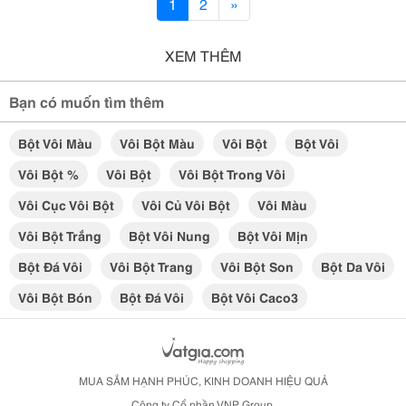
1
2
»
XEM THÊM
Bạn có muốn tìm thêm
Bột Vôi Màu
Vôi Bột Màu
Vôi Bột
Bột Vôi
Vôi Bột %
Vôi Bột
Vôi Bột Trong Vôi
Vôi Cục Vôi Bột
Vôi Củ Vôi Bột
Vôi Màu
Vôi Bột Trắng
Bột Vôi Nung
Bột Vôi Mịn
Bột Đá Vôi
Vôi Bột Trang
Vôi Bột Son
Bột Da Vôi
Vôi Bột Bón
Bột Đá Vôi
Bột Vôi Caco3
MUA SẮM HẠNH PHÚC, KINH DOANH HIỆU QUẢ
Công ty Cổ phần VNP Group.