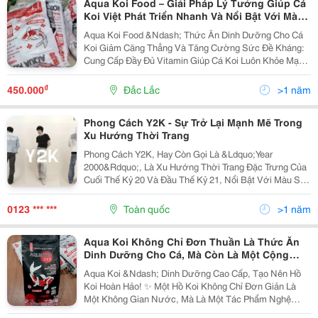
Aqua Koi Food – Giải Pháp Lý Tưởng Giúp Cá
Koi Việt Phát Triển Nhanh Và Nổi Bật Với Màu
Sắc Tươi Sáng!
Aqua Koi Food &Ndash; Thức Ăn Dinh Dưỡng Cho Cá
Koi Giảm Căng Thẳng Và Tăng Cường Sức Đề Kháng:
Cung Cấp Đầy Đủ Vitamin Giúp Cá Koi Luôn Khỏe Mạnh
Và Hạn Chế Nguy Cơ Mắc Bệnh. Màu Sắc Tươi Sáng
Và Bền Lâu: Giúp Cá Koi Duy Trì Màu Sắc Rực Rỡ...
₫
450.000
Đắc Lắc
>1 năm
Phong Cách Y2K - Sự Trở Lại Mạnh Mẽ Trong
Xu Hướng Thời Trang
Phong Cách Y2K, Hay Còn Gọi Là &Ldquo;Year
2000&Rdquo;, Là Xu Hướng Thời Trang Đặc Trưng Của
Cuối Thế Kỷ 20 Và Đầu Thế Kỷ 21, Nổi Bật Với Màu Sắc
Neon, Chất Liệu Metallic Và Thiết Kế Độc Đáo. Hôm
Nay, Phong Cách Này Không Chỉ Quay Lại Mạnh Mẽ
0123 *** ***
Toàn quốc
>1 năm
Trong...
Aqua Koi Không Chỉ Đơn Thuần Là Thức Ăn
Dinh Dưỡng Cho Cá, Mà Còn Là Một Cộng
Đồng Nơi Bạn Có Thể Giao Lưu Và Chia Sẻ
Aqua Koi &Ndash; Dinh Dưỡng Cao Cấp, Tạo Nên Hồ
Koi Hoàn Hảo! ✨ Một Hồ Koi Không Chỉ Đơn Giản Là
Một Không Gian Nước, Mà Là Một Tác Phẩm Nghệ
Thuật Sinh Động, Nơi Mỗi Chú Cá Koi Bơi Lội Trong Sự