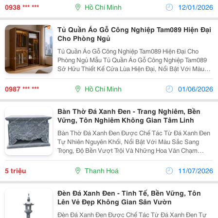
Báo Giúp Dễ Dàng Nhận Diện Từ Xa. Bề Mặt Rào
0938 *** ***
Hồ Chí Minh
12/01/2026
Chắn...
Tủ Quần Áo Gỗ Công Nghiệp Tam089 Hiện Đại
Cho Phòng Ngủ
Tủ Quần Áo Gỗ Công Nghiệp Tam089 Hiện Đại Cho
Phòng Ngủ Mẫu Tủ Quần Áo Gỗ Công Nghiệp Tam089
Sở Hữu Thiết Kế Cửa Lùa Hiện Đại, Nổi Bật Với Màu
Gỗ Óc Chó Ấm Áp Kết Hợp Chi Tiết Nan Mây Và Khung
Đen Tinh Tế. Kiểu Dáng Gọn Gàng Giúp Phòng Ngủ
0987 *** ***
Hồ Chí Minh
01/06/2026
Thêm...
Bàn Thờ Đá Xanh Đen - Trang Nghiêm, Bền
Vững, Tôn Nghiêm Không Gian Tâm Linh
Bàn Thờ Đá Xanh Đen Được Chế Tác Từ Đá Xanh Đen
Tự Nhiên Nguyên Khối, Nổi Bật Với Màu Sắc Sang
Trọng, Độ Bền Vượt Trội Và Những Hoa Văn Chạm
Khắc Tinh Xảo. Sản Phẩm Không Chỉ Là Nơi Thờ Cúng
Linh Thiêng Mà Còn Góp Phần Tạo Nên Vẻ Đẹp Uy
5 triệu
Thanh Hoá
11/07/2026
Nghi, Trường...
Đèn Đá Xanh Đen - Tinh Tế, Bền Vững, Tôn
Lên Vẻ Đẹp Không Gian Sân Vườn
Đèn Đá Xanh Đen Được Chế Tác Từ Đá Xanh Đen Tự