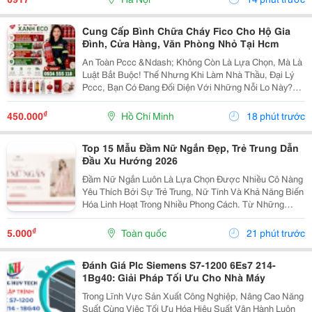
Hợp...
Cung Cấp Bình Chữa Cháy Fico Cho Hộ Gia
Đình, Cửa Hàng, Văn Phòng Nhỏ Tại Hcm
An Toàn Pccc &Ndash; Không Còn Là Lựa Chọn, Mà Là
Luật Bắt Buộc! Thế Nhưng Khi Làm Nhà Thầu, Đại Lý
Pccc, Bạn Có Đang Đối Diện Với Những Nỗi Lo Này?
Đại Lý Nhỏ: Sợ Ôm Hàng, Vốn Chôn, Rủi Ro Cao. Nhà
Thầu: Hồ Sơ Pháp Lý Không Đủ, Công Trình Chậm...
₫
450.000
Hồ Chí Minh
18 phút trước
Top 15 Mẫu Đầm Nữ Ngắn Đẹp, Trẻ Trung Dẫn
Đầu Xu Hướng 2026
Đầm Nữ Ngắn Luôn Là Lựa Chọn Được Nhiều Cô Nàng
Yêu Thích Bởi Sự Trẻ Trung, Nữ Tính Và Khả Năng Biến
Hóa Linh Hoạt Trong Nhiều Phong Cách. Từ Những
Thiết Kế Babydoll Đáng Yêu, Đầm Chữ A Thanh Lịch
Đến Kiểu Trễ Vai Quyến Rũ Hay Tay Phồng Điệu Đà,
₫
5.000
Toàn quốc
21 phút trước
Mỗi...
Đánh Giá Plc Siemens S7-1200 6Es7 214-
1Bg40: Giải Pháp Tối Ưu Cho Nhà Máy
Trong Lĩnh Vực Sản Xuất Công Nghiệp, Nâng Cao Năng
Suất Cùng Việc Tối Ưu Hóa Hiệu Suất Vận Hành Luôn