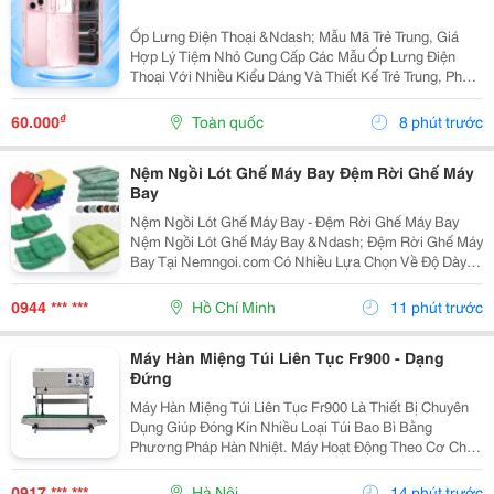
Ốp Lưng Điện Thoại &Ndash; Mẫu Mã Trẻ Trung, Giá
Hợp Lý Tiệm Nhỏ Cung Cấp Các Mẫu Ốp Lưng Điện
Thoại Với Nhiều Kiểu Dáng Và Thiết Kế Trẻ Trung, Phù
Hợp Với Học Sinh, Sinh Viên Và Người Dùng Yêu Thích
Phụ Kiện Điện Thoại. Ốp Được Thiết Kế Vừa Vặn...
₫
60.000
Toàn quốc
8 phút trước
Nệm Ngồi Lót Ghế Máy Bay Đệm Rời Ghế Máy
Bay
Nệm Ngồi Lót Ghế Máy Bay - Đệm Rời Ghế Máy Bay
Nệm Ngồi Lót Ghế Máy Bay &Ndash; Đệm Rời Ghế Máy
Bay Tại Nemngoi.com Có Nhiều Lựa Chọn Về Độ Dày,
Ruột Nệm, Chất Liệu Vỏ Và Kích Thước Để Đáp Ứng
Nhu Cầu Người Mua. Sản Phẩm Đang Có Khuyến Mãi,
0944 *** ***
Hồ Chí Minh
11 phút trước
Ưu Đãi...
Máy Hàn Miệng Túi Liên Tục Fr900 - Dạng
Đứng
Máy Hàn Miệng Túi Liên Tục Fr900 Là Thiết Bị Chuyên
Dụng Giúp Đóng Kín Nhiều Loại Túi Bao Bì Bằng
Phương Pháp Hàn Nhiệt. Máy Hoạt Động Theo Cơ Chế
Liên Tục, Hỗ Trợ Tăng Tốc Độ Đóng Gói Và Tạo Đường
Hàn Đều Trên Từng Sản Phẩm. Đây Là Lựa Chọn Phù
0917 *** ***
Hà Nội
14 phút trước