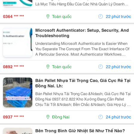
Là Mục Tiêu Hàng Đầu Của Các Nhà Quản Lý Doanh
Nghiệp. Để Hỗ Trợ Các Dây Chuyền Và Hệ Thống Tự
Động Hóa Làm Việc Chính Xác, Mượt Mà Hơn, Một
0364 *** ***
Toàn quốc
22 phút trước
Thiết Bị...
Microsoft Authenticator: Setup, Security, And
Troubleshooting
Understanding Microsoft Authenticator Is Easier When
You Separate The Concept From The Exact Interface Of
A Particular Service. Most Authenticator Workflows
Connect An Account To An App, Device, Or Verification
Method And Then Request A Changing Code...
0892 *** ***
Toàn quốc
22 phút trước
Bán Pallet Nhựa Tải Trọng Cao, Giá Cực Rẻ Tại
Đồng Nai. Lh:
Bán Pallet Nhựa Tải Trọng Cao &Ndash; Giá Cực Rẻ Tại
Đồng Nai 0937.612.822 Kho Xưởng Đang Cần Pallet
Chịu Tải Tốt &Ndash; Bền Chắc &Ndash; Giá Hợp Lý ?
Có Ngay Đây Ạ! Pallet Nhựa Tải Trọng Cao &Ndash;
Chuyên Dùng: ✅ Kê Hàng Hóa, Máy Móc, Nguyên...
0937 *** ***
Đồng Nai
24 phút trước
Bên Trong Bình Giữ Nhiệt Sẽ Như Thế Nào?