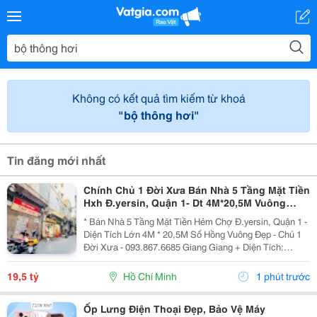
Không có kết quả tìm kiếm từ khoá
"bộ thông hơi"
Tin đăng mới nhất
Chính Chủ 1 Đời Xưa Bán Nhà 5 Tầng Mặt Tiền
Hxh Đ.yersin, Quận 1- Dt 4M*20,5M Vuông
Đẹp- Giá Tốt Chỉ 19,5T- Nh Định Giá 19T- Khai
* Bán Nhà 5 Tầng Mặt Tiền Hẻm Chợ Đ.yersin, Quận 1 -
Thác Dòng
Diện Tích Lớn 4M * 20,5M Sổ Hồng Vuông Đẹp - Chủ 1
Đời Xưa - 093.867.6685 Giang Giang + Diện Tích:
80M2. + Kết Cấu: 5 Tầng Btct - 6Pn - 6 Wc. + Ngay Chợ
Bến Thành &Amp; Chợ Dân Sinh - Khu Vực...
19,5 tỷ
Hồ Chí Minh
1 phút trước
Ốp Lưng Điện Thoại Đẹp, Bảo Vệ Máy