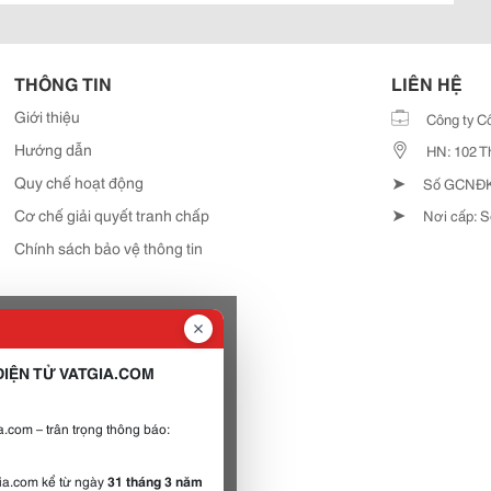
THÔNG TIN
LIÊN HỆ
Giới thiệu
Công ty C
Hướng dẫn
HN: 102 T
➤
Quy chế hoạt động
Số GCNĐKD
➤
Cơ chế giải quyết tranh chấp
Nơi cấp: S
Chính sách bảo vệ thông tin
IỆN TỬ VATGIA.COM
.com – trân trọng thông báo:
gia.com kể từ ngày
31 tháng 3 năm