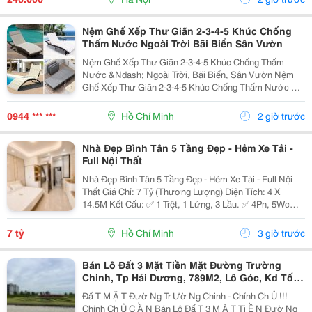
Thì Hạnh Nhân...
Nệm Ghế Xếp Thư Giãn 2-3-4-5 Khúc Chống
Thấm Nước Ngoài Trời Bãi Biển Sân Vườn
Nệm Ghế Xếp Thư Giãn 2-3-4-5 Khúc Chống Thấm
Nước &Ndash; Ngoài Trời, Bãi Biển, Sân Vườn Nệm
Ghế Xếp Thư Giãn 2-3-4-5 Khúc Chống Thấm Nước Có
Nhiều Mẫu, Kích Thước, Màu Sắc Và Chất Liệu Phù
Hợp Nhu Cầu Lựa Chọn. Sản Phẩm Hoàn Thiện Tỉ Mỉ,
0944 *** ***
Hồ Chí Minh
2 giờ trước
Bền Đẹp,...
Nhà Đẹp Bình Tân 5 Tầng Đẹp - Hẻm Xe Tải -
Full Nội Thất
Nhà Đẹp Bình Tân 5 Tầng Đẹp - Hẻm Xe Tải - Full Nội
Thất Giá Chỉ: 7 Tỷ (Thương Lượng) Diện Tích: 4 X
14.5M Kết Cấu: ✅ 1 Trệt, 1 Lửng, 3 Lầu. ✅ 4Pn, 5Wc
(Có Thể Bố Trí 6Pn). ✅ Phòng Thờ, Phòng Giặt, Sân
Thượng. Hẻm Xe Tải, Gần Mặt Tiền, Thuận...
7 tỷ
Hồ Chí Minh
3 giờ trước
Bán Lô Đất 3 Mặt Tiền Mặt Đường Trường
Chinh, Tp Hải Dương, 789M2, Lô Góc, Kd Tốt,
Vị Trí Đẹp
Đấ T M Ặ T Đườ Ng Tr Ườ Ng Chinh - Chính Ch Ủ !!!
Chính Ch Ủ C Ầ N Bán Lô Đấ T 3 M Ặ T Ti Ề N Đườ Ng