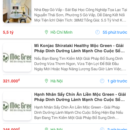
Nhà Đẹp Gò Vấp - Sát Đại Học Công Nghiệp Tọa Lạc Tại
Nguyễn Thái Sơn, Phường 5 Gò Vấp, Dễ Dàng Kết Nối
Mọi Tiện Ích! Diện Tích: 38M2 Tổng Giá: 5.5 Tỷ Vnđ Kết
Cấu: Nhà 1 Trệt 2 Lầu Kiên Cố, 3Pn, 3Wc, Ban Công,
Sân Thượng Thoáng Mát, Sẵn Sàng Dọn...
5,5 tỷ
Hồ Chí Minh
55 phút trước
Mì Konjac Shirataki Healthy Mộc Green - Giải
Pháp Dinh Dưỡng Lành Mạnh Cho Cuộc Sống
Hiện Đại
Nếu Bạn Đang Tìm Kiếm Một Giải Pháp Bổ Sung Dinh
Dưỡng Vừa Thơm Ngon, Vừa Tiện Lợi Để Bắt Đầu
Ngày Mới Hoặc Nạp Năng Lượng Sau Giờ Làm Việc,
Thì Mì Konjac Shirataki Healthy Mộc Green Chính Là
Lựa Chọn Hoàn Hảo. Vì Sao Nên Lựa Chọn Mì Konjac...
₫
321.000
Hà Nội
1 giờ trước
Hạnh Nhân Sấy Chín Ăn Liền Mộc Green - Giải
Pháp Dinh Dưỡng Lành Mạnh Cho Cuộc Sống
Hiện Đại
Hạnh Nhân Sấy Chín Ăn Liền Mộc Green - Giải Pháp
Dinh Dưỡng Lành Mạnh Cho Cuộc Sống Hiện Đại Nếu
Bạn Đang Tìm Kiếm Một Giải Pháp Bổ Sung Dinh
Dưỡng Vừa Thơm Ngon, Vừa Tiện Lợi Để Bắt Đầu
Ngày Mới Hoặc Nạp Năng Lượng Sau Giờ Làm Việc,
₫
246.000
Hà Nội
2 giờ trước