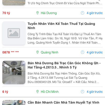
Tr Ườ Ng Chinh Trục Chính Đi Vào Cửa Ngõ Thành Ph Ố
H Ả I D Ươ Ng - Di Ệ N Tích 789M2, Lô Góc 3 M Ặ T Ti Ề
N - H Ướ Ng Tây, Nam, B Ắ C - V Ị...
70 tỷ
Hải Dương
4 giờ trước
Tuyển Nhân Viên Kế Toán Thuế Tại Quảng
Ninh
Công Ty Tnhh Đào Tạo Kế Toán Và Đại Lý Thuế An Tâm
Địa Điểm Làm Việc: Sn 16, Ngõ 18 Đ. Võ Văn Tần, P. Hạ
Long, Quảng Ninh Tuyển Dụng 1. Nhân Viên Kế Toán
Thuế : 05 Mô Tả Công Việc: &Bull; Thực Hiện Các Công
Việc Liên Quan Đến Kế Toán Thuế...
0878 *** ***
Quảng Ninh
4 giờ trước
Bán Nhà Dương Bá Trạc Căn Góc Không Qh -
Hai Tầng-4.2X13.5 , Nhỉnh 5 Tỷ
Bán Nhà Dương Bá Trạc Hẻm Thông, Căn Góc Sịn Xò,
2 Tầng, 4.2X13.5M Tương Lai Sát Tạ Quang
Bửu.0939345129. Mô Tả: Gtoa6T + Kết Cấu: Nhà 2
Tầng Btct Kiên Cố, 2 Phòng. + Vị Trí: Ngay Dương Bá
Trạc Thông Tạ Quang Bửu, Âu Dương Lân, Nguyễn Thị
6 tỷ
Hồ Chí Minh
4 giờ trước
Tần, Dạ...
Cần Bán Nhanh Căn Nhà Tâm Huyết Tại Vĩnh