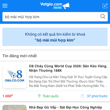
Không có kết quả tìm kiếm từ khoá
"bộ mài mũi hợp kim"
Tin đăng mới nhất
O8 Cháy Cùng World Cup 2026: Săn Kèo Vàng,
Nhận Thưởng 188K
O8 Trang Chủ Là Nền Tảng Giải Trí Trực Tuyến Cung Cấp
Đa Dạng Các Trò Chơi Đổi Thưởng, Được Giới Thiệu
Ra Mắt Trong Năm 2026 Và Phát Triển Hướng Đến Thị
Trường Châu Á. Theo Thông Tin Từ Nền Tảng, O8 Hoạt
Động Theo Các Tiêu Chuẩn Áp Dụng Trong Lĩnh...
₫
1.000
Toàn quốc
37 phút trước
Nhà Đẹp Gò Vấp - Sát Đại Học Công Nghiệp