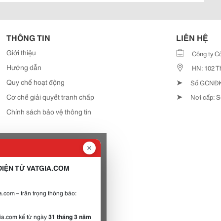
THÔNG TIN
LIÊN HỆ
Giới thiệu
Công ty C
Hướng dẫn
HN: 102 T
➤
Quy chế hoạt động
Số GCNĐKD
➤
Cơ chế giải quyết tranh chấp
Nơi cấp: S
Chính sách bảo vệ thông tin
IỆN TỬ VATGIA.COM
.com – trân trọng thông báo:
gia.com kể từ ngày
31 tháng 3 năm