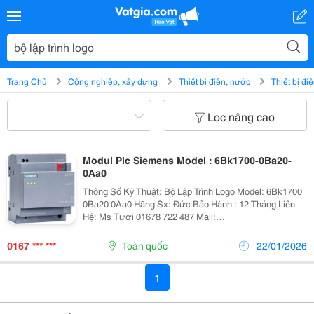
Trang Chủ
Công nghiệp, xây dựng
Thiết bị điện, nước
Thiết bị đi
Lọc nâng cao
Modul Plc Siemens Model : 6Bk1700-0Ba20-
0Aa0
Thông Số Kỹ Thuật: Bộ Lập Trình Logo Model: 6Bk1700
0Ba20 0Aa0 Hãng Sx: Đức Bảo Hành : 12 Tháng Liên
Hệ: Ms Tươi 01678 722 487 Mail:
Nguyentuoi.longgiang@Gmail.com
0167 *** ***
Toàn quốc
22/01/2026
1