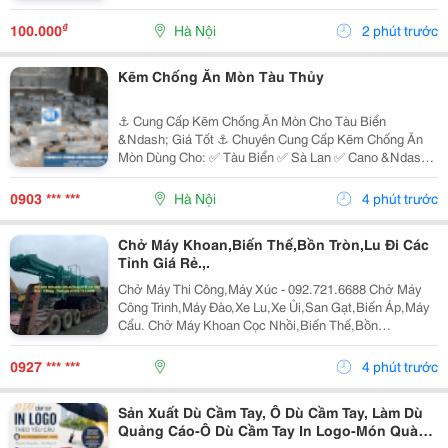
Ứng Nhu Cầu Trong Sản Xuất Và Công Nghiệp. Ưu
Điểm Nổi Bật: &Middot; Chất Lượng Cao: Hợp Kim
₫
100.000
Hà Nội
2 phút trước
Đồng...
Kẽm Chống Ăn Mòn Tàu Thủy
⚓ Cung Cấp Kẽm Chống Ăn Mòn Cho Tàu Biển
&Ndash; Giá Tốt ⚓ Chuyên Cung Cấp Kẽm Chống Ăn
Mòn Dùng Cho: ✅ Tàu Biển ✅ Sà Lan ✅ Cano &Ndash;
Du Thuyền ✅ Hệ Thống Chân Vịt, Thân Tàu ✅ Công
Trình Ngoài Khơi Sản Phẩm: Kẽm Chống Ăn Mòn Dạng
0903 *** ***
Hà Nội
4 phút trước
Thỏi ...
Chở Máy Khoan,Biến Thế,Bồn Tròn,Lu Đi Các
Tỉnh Giá Rẻ.,.
Chở Máy Thi Công,Máy Xúc - 092.721.6688 Chở Máy
Công Trình,Máy Đào,Xe Lu,Xe Ủi,San Gạt,Biến Áp,Máy
Cẩu. Chở Máy Khoan Cọc Nhồi,Biến Thế,Bồn
Tròn,Lu,Hàng Quá Khổ,Quá Tải Nhận Chở Ghép Hàng
Hóa,Máy Công Trình Đi Các Tỉnh Bắc Nam Giá Rẻ Liên
0927 *** ***
4 phút trước
Hệ...
Sản Xuất Dù Cầm Tay, Ô Dù Cầm Tay, Làm Dù
Quảng Cáo-Ô Dù Cầm Tay In Logo-Món Quà