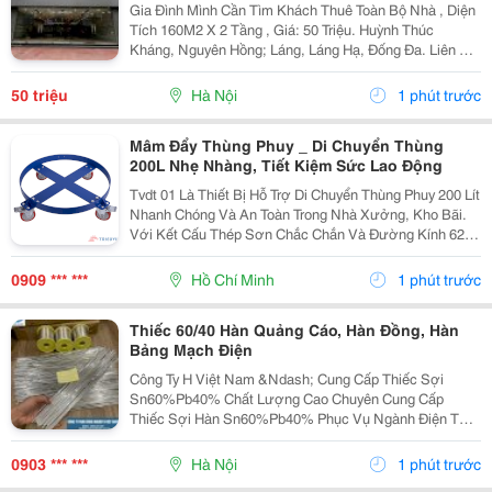
Gia Đình Mình Cần Tìm Khách Thuê Toàn Bộ Nhà , Diện
Tích 160M2 X 2 Tầng , Giá: 50 Triệu. Huỳnh Thúc
Kháng, Nguyên Hồng; Láng, Láng Hạ, Đống Đa. Liên Hệ
Chủ Nhà: 0948646783 . Vị Trí Gần Ngã Ba, Khu Đông
Dân Cư, Kinh Doanh Sầm Uất, Nhiều Trụ Sở Văn...
50 triệu
Hà Nội
1 phút trước
Mâm Đẩy Thùng Phuy _ Di Chuyển Thùng
200L Nhẹ Nhàng, Tiết Kiệm Sức Lao Động
Tvdt 01 Là Thiết Bị Hỗ Trợ Di Chuyển Thùng Phuy 200 Lít
Nhanh Chóng Và An Toàn Trong Nhà Xưởng, Kho Bãi.
Với Kết Cấu Thép Sơn Chắc Chắn Và Đường Kính 620
Mm , Sản Phẩm Giúp Vận Chuyển Thùng Phuy Linh
Hoạt, Giảm Công Sức Và Nâng Cao Hiệu Quả Làm
0909 *** ***
Hồ Chí Minh
1 phút trước
Việc....
Thiếc 60/40 Hàn Quảng Cáo, Hàn Đồng, Hàn
Bảng Mạch Điện
Công Ty H Việt Nam &Ndash; Cung Cấp Thiếc Sợi
Sn60%Pb40% Chất Lượng Cao Chuyên Cung Cấp
Thiếc Sợi Hàn Sn60%Pb40% Phục Vụ Ngành Điện Tử,
Điện Dân Dụng Và Công Nghiệp Sản Xuất. Thông Số
Sản Phẩm: ✅ Th À Nh Phần: Sn 60% - Pb 40% ✅ Độ Ch
0903 *** ***
Hà Nội
1 phút trước
Ả Y Ổ N Đị...