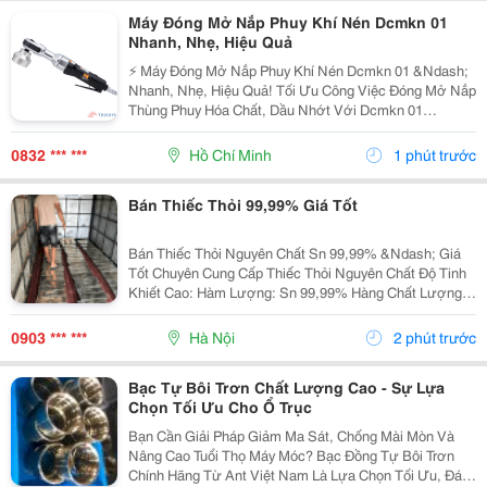
Máy Đóng Mở Nắp Phuy Khí Nén Dcmkn 01
Nhanh, Nhẹ, Hiệu Quả
⚡ Máy Đóng Mở Nắp Phuy Khí Nén Dcmkn 01 &Ndash;
Nhanh, Nhẹ, Hiệu Quả! Tối Ưu Công Việc Đóng Mở Nắp
Thùng Phuy Hóa Chất, Dầu Nhớt Với Dcmkn 01
&Ndash; Giải Pháp Giúp Tiết Kiệm Thời Gian Và Giảm
Sức Lao Động. ✅ Một Đầu Máy Sử Dụng Cho Cả Đóng
0832 *** ***
Hồ Chí Minh
1 phút trước
Và Mở...
Bán Thiếc Thỏi 99,99% Giá Tốt
Bán Thiếc Thỏi Nguyên Chất Sn 99,99% &Ndash; Giá
Tốt Chuyên Cung Cấp Thiếc Thỏi Nguyên Chất Độ Tinh
Khiết Cao: Hàm Lượng: Sn 99,99% Hàng Chất Lượng
Ổn Định Bề Mặt Đẹp, Đúng Tiêu Chuẩn Công Nghiệp ✅
Ứng Dụng: Hàn Điện Tử Mạ Thiếc ...
0903 *** ***
Hà Nội
2 phút trước
Bạc Tự Bôi Trơn Chất Lượng Cao - Sự Lựa
Chọn Tối Ưu Cho Ổ Trục
Bạn Cần Giải Pháp Giảm Ma Sát, Chống Mài Mòn Và
Nâng Cao Tuổi Thọ Máy Móc? Bạc Đồng Tự Bôi Trơn
Chính Hãng Từ Ant Việt Nam Là Lựa Chọn Tối Ưu, Đáp