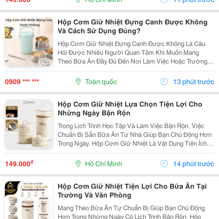
Số Ngăn...
Hộp Cơm Giữ Nhiệt Đựng Canh Được Không
Và Cách Sử Dụng Đúng?
Hộp Cơm Giữ Nhiệt Đựng Canh Được Không Là Câu
Hỏi Được Nhiều Người Quan Tâm Khi Muốn Mang
Theo Bữa Ăn Đầy Đủ Đến Nơi Làm Việc Hoặc Trường
Học. So Với Cơm Hay Thức Ăn Khô, Canh Là Món Ăn
Có Nhiều Nước Nên Người Dùng Thường Lo Ngại Về
0909 *** ***
Toàn quốc
13 phút trước
Khả Năng Giữ...
Hộp Cơm Giữ Nhiệt Lựa Chọn Tiện Lợi Cho
Những Ngày Bận Rộn
Trong Lịch Trình Học Tập Và Làm Việc Bận Rộn, Việc
Chuẩn Bị Sẵn Bữa Ăn Từ Nhà Giúp Bạn Chủ Động Hơn
Trong Ngày. Hộp Cơm Giữ Nhiệt Là Vật Dụng Tiện Ích,
Hỗ Trợ Mang Theo Cơm Và Các Món Ăn Một Cách Gọn
Gàng, Phù Hợp Với Nhiều Nhu Cầu Sử Dụng. Chọn...
₫
149.000
Hồ Chí Minh
14 phút trước
Hộp Cơm Giữ Nhiệt Tiện Lợi Cho Bữa Ăn Tại
Trường Và Văn Phòng
Mang Theo Bữa Ăn Tự Chuẩn Bị Giúp Bạn Chủ Động
Hơn Trong Những Ngày Có Lịch Trình Bận Rộn. Hộp