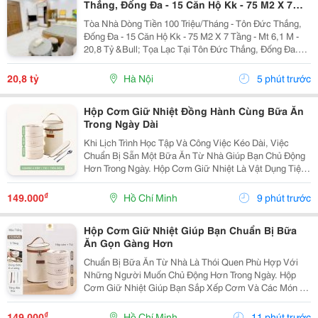
Thắng, Đống Đa - 15 Căn Hộ Kk - 75 M2 X 7
Tầng - Mt 6,1 M - 20,8 Tỷ
Tòa Nhà Dòng Tiền 100 Triệu/Tháng - Tôn Đức Thắng,
Đống Đa - 15 Căn Hộ Kk - 75 M2 X 7 Tầng - Mt 6,1 M -
20,8 Tỷ &Bull; Tọa Lạc Tại Tôn Đức Thắng, Đống Đa.
Cách Mặt Phố Khoảng 50 Mét, Cách Ô Tô Tránh Khoảng
10 Mét, Vị Trí Thuận Tiện Khai Thác...
20,8 tỷ
Hà Nội
5 phút trước
Hộp Cơm Giữ Nhiệt Đồng Hành Cùng Bữa Ăn
Trong Ngày Dài
Khi Lịch Trình Học Tập Và Công Việc Kéo Dài, Việc
Chuẩn Bị Sẵn Một Bữa Ăn Từ Nhà Giúp Bạn Chủ Động
Hơn Trong Ngày. Hộp Cơm Giữ Nhiệt Là Vật Dụng Tiện
Lợi, Hỗ Trợ Mang Theo Nhiều Món Ăn Và Phù Hợp Với
Những Người Thường Xuyên Ăn Trưa Tại Trường,
₫
149.000
Hồ Chí Minh
9 phút trước
Văn...
Hộp Cơm Giữ Nhiệt Giúp Bạn Chuẩn Bị Bữa
Ăn Gọn Gàng Hơn
Chuẩn Bị Bữa Ăn Từ Nhà Là Thói Quen Phù Hợp Với
Những Người Muốn Chủ Động Hơn Trong Ngày. Hộp
Cơm Giữ Nhiệt Giúp Bạn Sắp Xếp Cơm Và Các Món Ăn
Kèm Gọn Gàng, Thuận Tiện Mang Theo Đến Trường,
Văn Phòng Hoặc Trong Những Chuyến Đi. Chọn Hộp Có
₫
149.000
Hồ Chí Minh
11 phút trước