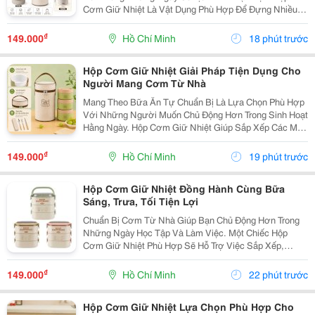
Cơm Giữ Nhiệt Là Vật Dụng Phù Hợp Để Đựng Nhiều
Món Ăn, Dễ Dàng Mang Theo Khi Đi Học, Đi Làm Hoặc
Tham Gia Các Hoạt Động Bên Ngoài. Lựa Chọn Hộp Có
₫
149.000
Hồ Chí Minh
18 phút trước
Nhiều...
Hộp Cơm Giữ Nhiệt Giải Pháp Tiện Dụng Cho
Người Mang Cơm Từ Nhà
Mang Theo Bữa Ăn Tự Chuẩn Bị Là Lựa Chọn Phù Hợp
Với Những Người Muốn Chủ Động Hơn Trong Sinh Hoạt
Hằng Ngày. Hộp Cơm Giữ Nhiệt Giúp Sắp Xếp Các Món
Ăn Gọn Gàng, Thuận Tiện Mang Đến Trường, Văn
Phòng Hoặc Sử Dụng Trong Những Chuyến Đi. Chọn
₫
149.000
Hồ Chí Minh
19 phút trước
Hộp Cơm...
Hộp Cơm Giữ Nhiệt Đồng Hành Cùng Bữa
Sáng, Trưa, Tối Tiện Lợi
Chuẩn Bị Cơm Từ Nhà Giúp Bạn Chủ Động Hơn Trong
Những Ngày Học Tập Và Làm Việc. Một Chiếc Hộp
Cơm Giữ Nhiệt Phù Hợp Sẽ Hỗ Trợ Việc Sắp Xếp,
Mang Theo Và Sử Dụng Bữa Ăn Thuận Tiện Hơn, Đặc
Biệt Với Những Người Thường Xuyên Ăn Trưa Bên
₫
149.000
Hồ Chí Minh
22 phút trước
Ngoài. Chọn...
Hộp Cơm Giữ Nhiệt Lựa Chọn Phù Hợp Cho