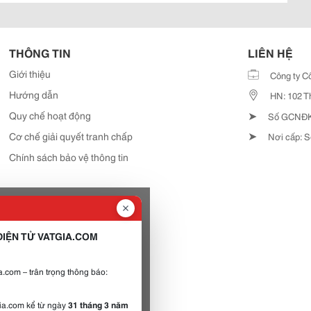
THÔNG TIN
LIÊN HỆ
Giới thiệu
Công ty C
Hướng dẫn
HN: 102 T
➤
Quy chế hoạt động
Số GCNĐKD
➤
Cơ chế giải quyết tranh chấp
Nơi cấp: S
Chính sách bảo vệ thông tin
IỆN TỬ VATGIA.COM
.com – trân trọng thông báo:
gia.com kể từ ngày
31 tháng 3 năm