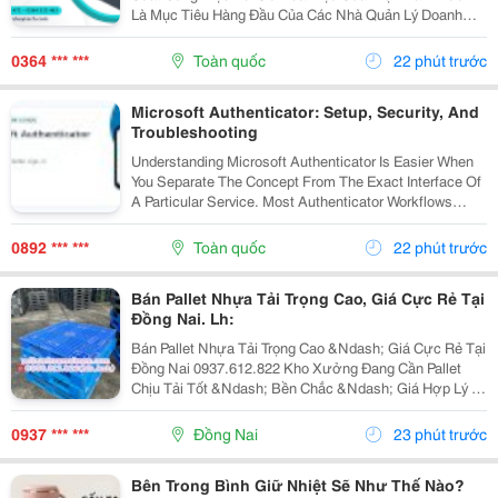
Là Mục Tiêu Hàng Đầu Của Các Nhà Quản Lý Doanh
Nghiệp. Để Hỗ Trợ Các Dây Chuyền Và Hệ Thống Tự
Động Hóa Làm Việc Chính Xác, Mượt Mà Hơn, Một
0364 *** ***
Toàn quốc
22 phút trước
Thiết Bị...
Microsoft Authenticator: Setup, Security, And
Troubleshooting
Understanding Microsoft Authenticator Is Easier When
You Separate The Concept From The Exact Interface Of
A Particular Service. Most Authenticator Workflows
Connect An Account To An App, Device, Or Verification
Method And Then Request A Changing Code...
0892 *** ***
Toàn quốc
22 phút trước
Bán Pallet Nhựa Tải Trọng Cao, Giá Cực Rẻ Tại
Đồng Nai. Lh:
Bán Pallet Nhựa Tải Trọng Cao &Ndash; Giá Cực Rẻ Tại
Đồng Nai 0937.612.822 Kho Xưởng Đang Cần Pallet
Chịu Tải Tốt &Ndash; Bền Chắc &Ndash; Giá Hợp Lý ?
Có Ngay Đây Ạ! Pallet Nhựa Tải Trọng Cao &Ndash;
Chuyên Dùng: ✅ Kê Hàng Hóa, Máy Móc, Nguyên...
0937 *** ***
Đồng Nai
23 phút trước
Bên Trong Bình Giữ Nhiệt Sẽ Như Thế Nào?