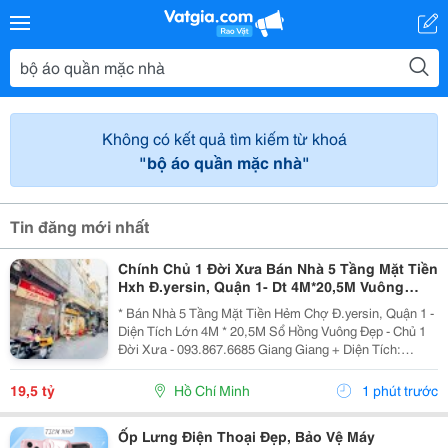
Không có kết quả tìm kiếm từ khoá
"bộ áo quần mặc nhà"
Tin đăng mới nhất
Chính Chủ 1 Đời Xưa Bán Nhà 5 Tầng Mặt Tiền
Hxh Đ.yersin, Quận 1- Dt 4M*20,5M Vuông
Đẹp- Giá Tốt Chỉ 19,5T- Nh Định Giá 19T- Khai
* Bán Nhà 5 Tầng Mặt Tiền Hẻm Chợ Đ.yersin, Quận 1 -
Thác Dòng
Diện Tích Lớn 4M * 20,5M Sổ Hồng Vuông Đẹp - Chủ 1
Đời Xưa - 093.867.6685 Giang Giang + Diện Tích:
80M2. + Kết Cấu: 5 Tầng Btct - 6Pn - 6 Wc. + Ngay Chợ
Bến Thành &Amp; Chợ Dân Sinh - Khu Vực...
19,5 tỷ
Hồ Chí Minh
1 phút trước
Ốp Lưng Điện Thoại Đẹp, Bảo Vệ Máy