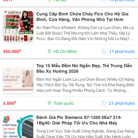
Hợp...
Cung Cấp Bình Chữa Cháy Fico Cho Hộ Gia
Đình, Cửa Hàng, Văn Phòng Nhỏ Tại Hcm
An Toàn Pccc &Ndash; Không Còn Là Lựa Chọn, Mà Là
Luật Bắt Buộc! Thế Nhưng Khi Làm Nhà Thầu, Đại Lý
Pccc, Bạn Có Đang Đối Diện Với Những Nỗi Lo Này?
Đại Lý Nhỏ: Sợ Ôm Hàng, Vốn Chôn, Rủi Ro Cao. Nhà
Thầu: Hồ Sơ Pháp Lý Không Đủ, Công Trình Chậm...
₫
450.000
Hồ Chí Minh
17 phút trước
Top 15 Mẫu Đầm Nữ Ngắn Đẹp, Trẻ Trung Dẫn
Đầu Xu Hướng 2026
Đầm Nữ Ngắn Luôn Là Lựa Chọn Được Nhiều Cô Nàng
Yêu Thích Bởi Sự Trẻ Trung, Nữ Tính Và Khả Năng Biến
Hóa Linh Hoạt Trong Nhiều Phong Cách. Từ Những
Thiết Kế Babydoll Đáng Yêu, Đầm Chữ A Thanh Lịch
Đến Kiểu Trễ Vai Quyến Rũ Hay Tay Phồng Điệu Đà,
₫
5.000
Toàn quốc
21 phút trước
Mỗi...
Đánh Giá Plc Siemens S7-1200 6Es7 214-
1Bg40: Giải Pháp Tối Ưu Cho Nhà Máy
Trong Lĩnh Vực Sản Xuất Công Nghiệp, Nâng Cao Năng
Suất Cùng Việc Tối Ưu Hóa Hiệu Suất Vận Hành Luôn