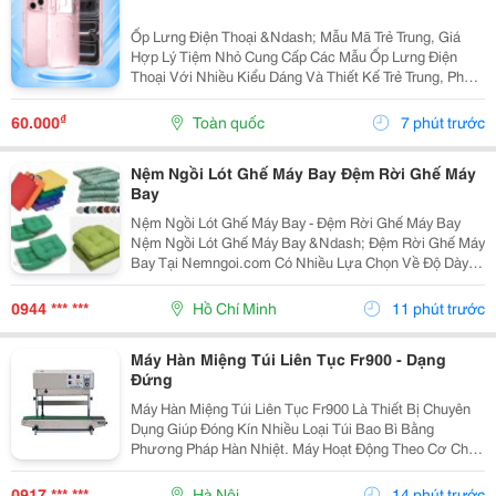
Ốp Lưng Điện Thoại &Ndash; Mẫu Mã Trẻ Trung, Giá
Hợp Lý Tiệm Nhỏ Cung Cấp Các Mẫu Ốp Lưng Điện
Thoại Với Nhiều Kiểu Dáng Và Thiết Kế Trẻ Trung, Phù
Hợp Với Học Sinh, Sinh Viên Và Người Dùng Yêu Thích
Phụ Kiện Điện Thoại. Ốp Được Thiết Kế Vừa Vặn...
₫
60.000
Toàn quốc
7 phút trước
Nệm Ngồi Lót Ghế Máy Bay Đệm Rời Ghế Máy
Bay
Nệm Ngồi Lót Ghế Máy Bay - Đệm Rời Ghế Máy Bay
Nệm Ngồi Lót Ghế Máy Bay &Ndash; Đệm Rời Ghế Máy
Bay Tại Nemngoi.com Có Nhiều Lựa Chọn Về Độ Dày,
Ruột Nệm, Chất Liệu Vỏ Và Kích Thước Để Đáp Ứng
Nhu Cầu Người Mua. Sản Phẩm Đang Có Khuyến Mãi,
0944 *** ***
Hồ Chí Minh
11 phút trước
Ưu Đãi...
Máy Hàn Miệng Túi Liên Tục Fr900 - Dạng
Đứng
Máy Hàn Miệng Túi Liên Tục Fr900 Là Thiết Bị Chuyên
Dụng Giúp Đóng Kín Nhiều Loại Túi Bao Bì Bằng
Phương Pháp Hàn Nhiệt. Máy Hoạt Động Theo Cơ Chế
Liên Tục, Hỗ Trợ Tăng Tốc Độ Đóng Gói Và Tạo Đường
Hàn Đều Trên Từng Sản Phẩm. Đây Là Lựa Chọn Phù
0917 *** ***
Hà Nội
14 phút trước