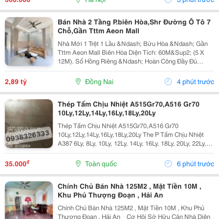
Bán Nhà 2 Tầng P.biên Hòa,Shr Đường Ô Tô 7
Chỗ,Gần Tttm Aeon Mall
Nhà Mới 1 Trệt 1 Lầu &Ndash; Bửu Hòa &Ndash; Gần
Tttm Aeon Mall Biên Hòa Diện Tích: 60M&Sup2; (5 X
12M). Sổ Hồng Riêng &Ndash; Hoàn Công Đầy Đủ
&Ndash; Hỗ Trợ Vay Ngân Hàng Đến 80%. Đường Ô Tô
7 Chỗ Vào Tận Nhà Công Năng:1 Trệt 1 Lầu: 3 Phòng...
2,89 tỷ
Đồng Nai
4 phút trước
Thép Tấm Chịu Nhiệt A515Gr70,A516 Gr70
10Ly,12Ly,14Ly,16Ly,18Ly,20Ly
Thép Tấm Chịu Nhiệt A515Gr70,A516 Gr70
10Ly,12Ly,14Ly,16Ly,18Ly,20Ly The ́P Tấm Chịu Nhiệt
A387 6Ly, 8Ly, 10Ly, 12Ly, 14Ly, 16Ly, 18Ly, 20Ly, 22Ly,
25Ly, 30Ly, 35Ly Thép Tấm Chịu Nhiệt ,16Mo3,13Crmo
4-5 A515 Gr70 A387 6Ly, 8Ly,...
₫
35.000
Toàn quốc
6 phút trước
Chính Chủ Bán Nhà 125M2 , Mặt Tiền 10M ,
Khu Phủ Thượng Đoạn , Hải An
Chính Chủ Bán Nhà 125M2 , Mặt Tiền 10M , Khu Phủ
Thượng Đoạn , Hải An _ Cơ Hội Sở Hữu Căn Nhà Diện