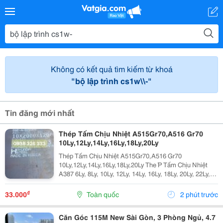
Không có kết quả tìm kiếm từ khoá
"bộ lập trình cs1w\\-"
Tin đăng mới nhất
Thép Tấm Chịu Nhiệt A515Gr70,A516 Gr70
10Ly,12Ly,14Ly,16Ly,18Ly,20Ly
Thép Tấm Chịu Nhiệt A515Gr70,A516 Gr70
10Ly,12Ly,14Ly,16Ly,18Ly,20Ly The ́P Tấm Chịu Nhiệt
A387 6Ly, 8Ly, 10Ly, 12Ly, 14Ly, 16Ly, 18Ly, 20Ly, 22Ly,
25Ly, 30Ly, 35Ly Thép Tấm Chịu Nhiệt ,16Mo3,13Crmo
4-5 A515 Gr70 A387 6Ly, 8Ly,...
₫
33.000
Toàn quốc
2 phút trước
Căn Góc 115M New Sài Gòn, 3 Phòng Ngủ, 4.7