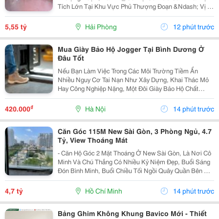
Tích Lớn Tại Khu Vực Phủ Thượng Đoạn &Ndash; Vị Trí
Đẹp, Ngõ Rộng, Ô Tô Chỉ Cách Nhà Vài Bước Chân.
Phù Hợp An Cư Hoặc Đầu Tư Lâu Dài. * Thông Tin...
5,55 tỷ
Hải Phòng
12 phút trước
Mua Giày Bảo Hộ Jogger Tại Bình Dương Ở
Đâu Tốt
Nếu Bạn Làm Việc Trong Các Môi Trường Tiềm Ẩn
Nhiều Nguy Cơ Tai Nạn Như Xây Dựng, Khai Thác Mỏ
Hay Công Nghiệp Nặng, Một Đôi Giày Bảo Hộ Chất
Lượng Là Trang Bị Không Thể Thiếu Để Bảo Vệ Đôi
Chân. Safety Jogger Là Thương Hiệu Giày Bảo Hộ Nổi
₫
420.000
Hà Nội
14 phút trước
Tiếng Với...
Căn Góc 115M New Sài Gòn, 3 Phòng Ngủ, 4.7
Tỷ, View Thoáng Mát
- Căn Hộ Góc 2 Mặt Thoáng Ở New Sài Gòn, Là Nơi Cô
Minh Và Chú Thắng Có Nhiều Kỷ Niệm Đẹp, Buổi Sáng
Đón Bình Minh, Buổi Chiều Tối Ngồi Quây Quần Bên Gia
Đình. Nay Chuẩn Bị Sang Ở Căn Biệt Thự Nên Đành
Gửi Gắm Căn Hộ Này Lại Với Giá 4.7 Tỷ - Căn Hộ...
4,7 tỷ
Hồ Chí Minh
14 phút trước
Bảng Ghim Không Khung Bavico Mới - Thiết