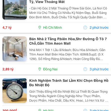
Tỷ, View Thoáng Mát
- Căn Hộ Góc 2 Mặt Thoáng Ở New Sài Gòn, Là Nơi Cô
Minh Và Chú Thắng Có Nhiều Kỷ Niệm Đẹp, Buổi Sáng
Đón Bình Minh, Buổi Chiều Tối Ngồi Quây Quần Bên Gia
Đình. Nay Chuẩn Bị Sang Ở Căn Biệt Thự Nên Đành
Gửi Gắm Căn Hộ Này Lại Với Giá 4.7 Tỷ - Căn Hộ...
4,7 tỷ
Hồ Chí Minh
2 phút trước
Bán Nhà 2 Tầng P.biên Hòa,Shr Đường Ô Tô 7
Chỗ,Gần Tttm Aeon Mall
Nhà Mới 1 Trệt 1 Lầu &Ndash; Bửu Hòa &Ndash; Gần
Tttm Aeon Mall Biên Hòa Diện Tích: 60M&Sup2; (5 X
12M). Sổ Hồng Riêng &Ndash; Hoàn Công Đầy Đủ
&Ndash; Hỗ Trợ Vay Ngân Hàng Đến 80%. Đường Ô Tô
7 Chỗ Vào Tận Nhà Công Năng:1 Trệt 1 Lầu: 3 Phòng...
2,89 tỷ
Đồng Nai
3 phút trước
Kinh Nghiệm Tránh Sai Lầm Khi Chọn Đồng Hồ
Đo Nhiệt Độ
Giới Thiệu Đồng Hồ Đo Nhiệt Độ Là Thiết Bị Quan Trọng
Trong Nhiều Ngành Công Nghiệp Như Thực Phẩm,
Dược Phẩm, Hóa Chất, Dầu Khí, Hvac, Lò Hơi Và Xử Lý
Nước. Tuy Nhiên, Không Phải Loại Đồng Hồ Đo Nhiệt
Độ Chân Sau Nào Cũng Phù Hợp Với Mọi Môi Trường...
₫
300.000
Hà Nội
3 phút trước