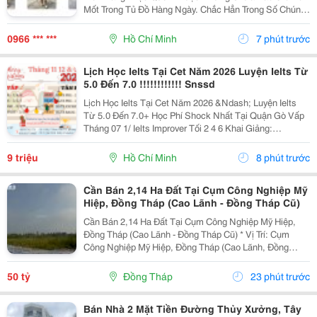
Mốt Trong Tủ Đồ Hàng Ngày. Chắc Hẳn Trong Số Chúng
Ta, Ai Cũng Sở Hữu Ít Nhất Một Chiếc Quần Màu Be.
Đây Là Một Gam Màu Cực Kỳ Nịnh Mắt Và Dễ Mặc,
0966 *** ***
Hồ Chí Minh
7 phút trước
Nhưng...
Lịch Học Ielts Tại Cet Năm 2026 Luyện Ielts Từ
5.0 Đến 7.0 !!!!!!!!!!!! Snssd
Lịch Học Ielts Tại Cet Năm 2026 &Ndash; Luyện Ielts
Từ 5.0 Đến 7.0+ Học Phí Shock Nhất Tại Quận Gò Vấp
Tháng 07 1/ Ielts Improver Tối 2 4 6 Khai Giảng:
13/07/2026 Khung Giờ: 18:00 Đến 21:00 Học Phí Ưu Đãi
5% Khi Đăng Ký 2/ Ielts...
9 triệu
Hồ Chí Minh
8 phút trước
Cần Bán 2,14 Ha Đất Tại Cụm Công Nghiệp Mỹ
Hiệp, Đồng Tháp (Cao Lãnh - Đồng Tháp Cũ)
Cần Bán 2,14 Ha Đất Tại Cụm Công Nghiệp Mỹ Hiệp,
Đồng Tháp (Cao Lãnh - Đồng Tháp Cũ) * Vị Trí: Cụm
Công Nghiệp Mỹ Hiệp, Đồng Tháp (Cao Lãnh, Đồng
Tháp Cũ) - Diện Tích: 21.467 M&Sup2; (2.14 Ha) - Mặt
Tiền: 104M * Giá Bán: 50 Tỷ -...
50 tỷ
Đồng Tháp
23 phút trước
Bán Nhà 2 Mặt Tiền Đường Thủy Xưởng, Tây