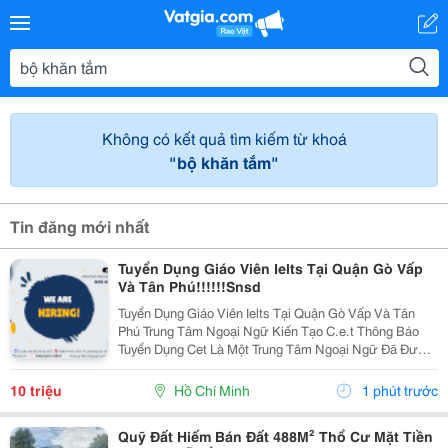
Không có kết quả tìm kiếm từ khoá
"bộ khăn tắm"
Tin đăng mới nhất
Tuyển Dụng Giáo Viên Ielts Tại Quận Gò Vấp
Và Tân Phú!!!!!!Snsd
Tuyển Dụng Giáo Viên Ielts Tại Quận Gò Vấp Và Tân
Phú Trung Tâm Ngoại Ngữ Kiến Tạo C.e.t Thông Báo
Tuyển Dụng Cet Là Một Trung Tâm Ngoại Ngữ Đã Được
Thành Lập 16 Năm Chuyên Về Chương Trình Anh Văn
Học Thuật Ielts &Ndash; Toefl Ibt. Trung Tâm...
10 triệu
Hồ Chí Minh
1 phút trước
Quỹ Đất Hiếm Bán Đất 488M² Thổ Cư Mặt Tiền