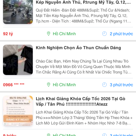
Kép Nguyễn Ảnh Thủ, P.trung Mỹ Tây, Q.12,
Tp.hcm
Quỹ Đất Hiếm -Bán Đất 488M&Sup2; Thổ Cư &Ndash;
Mặt Tiền Kép Nguyễn Ảnh Thủ, P.trung Mỹ Tây, Q.12,
Tp.hcm - Diện Tích : 488M&Sup2; Thổ Cư (Ngang 11M
X 45M) - Giá Bán : 92 Tỷ (Thương Lượng) Mặt Tiền Kép
Nguyễn Ảnh Thủ, Mặt Sau Thông Ra Đường...
92 tỷ
Hồ Chí Minh
2 phút trước
Kinh Nghiệm Chọn Áo Thun Chuẩn Dáng
Chào Các Bạn, Hôm Nay Chúng Ta Lại Cùng Nhau Trò
Chuyện Về Một Món Đồ Vô Cùng Quen Thuộc Mà Mình
Tin Chắc Rằng Ai Cũng Có Ít Nhất Vài Chiếc Trong Tủ
Quần Áo. Đó Chính Là Chiếc Áo Thun. Mặc Dù Là Một
Trang Phục Cơ Bản, Dễ Mặc Và Dễ Phối Đồ, Nhưng
0966 *** ***
Hồ Chí Minh
3 phút trước
Để...
Lịch Khai Giảng Khóa Cấp Tốc 2026 Tại Gò
Vấp / Tân Phú !!!!!!!!!!!!!!!!!!!!Atezz
Lịch Khai Giảng Khóa Cấp Tốc 2026 Tại Gò Vấp / Tân
Phú ≫≫≫Nhóm Lớp 3 Tháng/ Đóng Tiền Hp Theo Khóa +
Lịch Mở Lớp Gửi Đính Kèm + Nhóm Học Nhờ 7-8 Bạn/
Lớp + Giáo Trình Ielts Có Band Điểm Lộ Trình, Sách
Nước Ngoài Bám Sát + Chia Đều 4 Kỹ...
9 triệu
Hồ Chí Minh
3 phút trước