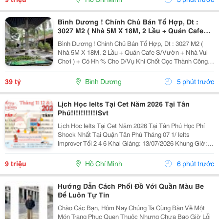
Bình Dương ! Chính Chủ Bán Tổ Hợp, Dt :
3027 M2 ( Nhà 5M X 18M, 2 Lầu + Quán Cafe
S/Vườn + Nhà Vui Chơi ) Tel : - ( Chính Chủ )
Bình Dương ! Chính Chủ Bán Tổ Hợp, Dt : 3027 M2 (
Nhà 5M X 18M, 2 Lầu + Quán Cafe S/Vườn + Nhà Vui
Chơi ) + Có Hh % Cho D/Vụ Khi Chốt Cọc Thành Công .
D Giá Bán Toàn Bộ : 39 Tỷ ( Tl ) Trong Đó Thổ Cư 800 M2
. D/C : 25 Trần Quang Diệu , Phú...
39 tỷ
Bình Dương
5 phút trước
Lịch Học Ielts Tại Cet Năm 2026 Tại Tân
Phú!!!!!!!!!!!Svt
Lịch Học Ielts Tại Cet Năm 2026 Tại Tân Phú Học Phí
Shock Nhất Tại Quận Tân Phú Tháng 07 1/ Ielts
Improver Tối 2 4 6 Khai Giảng: 13/07/2026 Khung Giờ:
18:00 Đến 21:00 Học Phí Ưu Đãi 5% Khi Đăng Ký 2/ Ielts
Basic Tối 3 5 7 Khai...
9 triệu
Hồ Chí Minh
6 phút trước
Hướng Dẫn Cách Phối Đồ Với Quần Màu Be
Để Luôn Tự Tin
Chào Các Bạn, Hôm Nay Chúng Ta Cùng Bàn Về Một
Món Trang Phục Quen Thuộc Nhưng Chưa Bao Giờ Lỗi