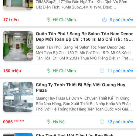
76M&Sup2;, 17Triệu Gần Ngã Tư - Khu Dịch Vụ Sầm
Uất Diện Tích: 76M&Sup2;,4M X 19M, Dtsd:
120M&Sup2;. Có Vỉa Hè 5M Rộng Rãi Kết Cấu 1 Trệt 1
Lửng, Nhà Còn Tốt, Sẵn Cửa Kính. Vừa Kinh Doanh
17 triệu
Hồ Chí Minh
9 phút trước
Vừa Ở Lại...
Quận Tân Phú ! Sang Rẻ Salon Tóc Nam Decor
Đẹp Mới Toàn Bộ Chỉ : 150 Tr, Mb Chỉ Trả : 15
Tr, Mt 98 Kênh Tân Hóa, Tel : ( Chính Chủ )
Quận Tân Phú ! Sang Rẻ Salon Tóc Nam Decor Đẹp
Mới Toàn Bộ Chỉ : 150 Tr, Mb Chỉ Trả : 15 Tr, Mt 98 Kênh
Tân Hóa, Dt : 6M X 20M ( Thuê N/C Riêng Biệt ) 1 Trệt 1
Lầu 2 Pn Rộng Thoáng . D/C : Salon Mt 92 Kênh Tân
Hoá, Phú Trung, Tân Phú Đầu Tư Mb...
150 triệu
Hồ Chí Minh
11 phút trước
Công Ty Tnhh Thiết Bị Bếp Việt Quang Huy
Plaza
Quang Huy Plaza Là Đơn Vị Chuyên Thiết Kế Thi Công
Bếp Nhà Hàng, Sản Xuất Thiết Bị, Nhập Khẩu Và Phân
Phối Với Hệ Thống Kho Hàng Trên Toàn Quốc Với Giá
Tốt Nhất. - Website: Https://Quanghuyplaza.com/ -
Fanpage: Https://Www.facebook.com/Quanghuypl...
0966 *** ***
Hà Nội
13 phút trước
Cho Thuê Nhà Mặt Tiền Lũy Bán Bích