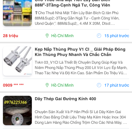
88M²-3Tầng-Cạnh Ngã Tư, Công Viên
❣Cho Thuê Nhà Mặt Tiền Lũy Bán Bích Q.tân Phú
88M&Sup2;-3Tầng Gần Ngã Tư - Cạnh Công Viên,
Ubnd Quận ̣̂ ́: 88M&Sup2;, 4.4M X 20M, Dtsd:
264M&Sup2; ̂́ ̂́: 1 Trệt 2 Lầu , St Thích Hợp: Vp Công Ty,
Spa-Thẩm Mỹ,Nails, Salon Tóc, Showroom Xe Điện-
28 triệu
Hồ Chí Minh
15 phút trước
Xe...
Kẹp Nắp Thùng Phuy V1 Cl _ Giải Pháp Đóng
Kín Thùng Phuy Nhanh Và Chắc Chắn
Tvkn 03_V1Cl Là Thiết Bị Chuyên Dụng Giúp Kẹp Và
Niêm Phong Nắp Thùng Phuy 200 Lít Với Lực Ép Mạnh,
Thao Tác Nhẹ Và Độ Kín Cao. Sản Phẩm Do Triệu Vũ
Nghiên Cứu Và Sản Xuất, Phù Hợp Cho Các Doanh
Nghiệp Cần Tối Ưu Quy Trình Đóng Nắp Thùng Phuy
0909 *** ***
Hồ Chí Minh
17 phút trước
Trong...
Dây Thép Gai Đường Kính 400
Chuyên Sản Xuất Và P Hân Phối Sỉ Lẻ Dây Kẽm Gai
Hình Dao Bằng Chất Liệu Thép Mạ Kẽm Hoặc Inox 304
Dùng Làm Hàng Rào Chống Trộm Cho Các Nhà Máy, Xí
Nghiệp, Biệt Thự, Trường Học, Nhà Ở Khu Dân Cư...