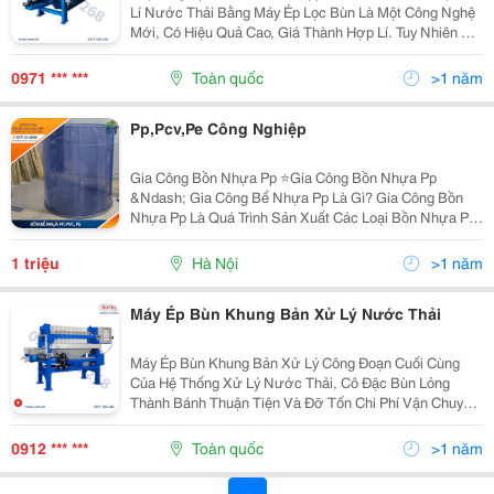
Lí Nước Thải Bằng Máy Ép Lọc Bùn Là Một Công Nghệ
Mới, Có Hiệu Quả Cao, Giá Thành Hợp Lí. Tuy Nhiên Có
Nhiều Loại Máy Ép Bùn Như: Máy Ép Bùn Khung Bản,
Máy Ép Bùn Chân Không, Máy Ép Bùn Trục...
0971 *** ***
Toàn quốc
>1 năm
Pp,Pcv,Pe Công Nghiệp
Gia Công Bồn Nhựa Pp ⭐Gia Công Bồn Nhựa Pp
&Ndash; Gia Công Bể Nhựa Pp Là Gì? Gia Công Bồn
Nhựa Pp Là Quá Trình Sản Xuất Các Loại Bồn Nhựa Pp
Như Bồn Chứa Hoá Chất, Bồn Chứa Nước, Bồn Xử Lý
Nước Thải, Bồn Nuôi Trồng Thuỷ Sản Và Các...
1 triệu
Hà Nội
>1 năm
Máy Ép Bùn Khung Bản Xử Lý Nước Thải
Máy Ép Bùn Khung Bản Xử Lý Công Đoạn Cuối Cùng
Của Hệ Thống Xử Lý Nước Thải, Cô Đặc Bùn Lỏng
Thành Bánh Thuận Tiện Và Đỡ Tốn Chi Phí Vận Chuyển
Bùn Đến Nơi Xử Lý Tiếp Theo. Công Nghệ Ép Bùn Đỡ
Tốn Diện Tích Hơn Khi Sử Dụng Sân Phơi. Bùn Qua Xử
0912 *** ***
Toàn quốc
>1 năm
Lý Ép...