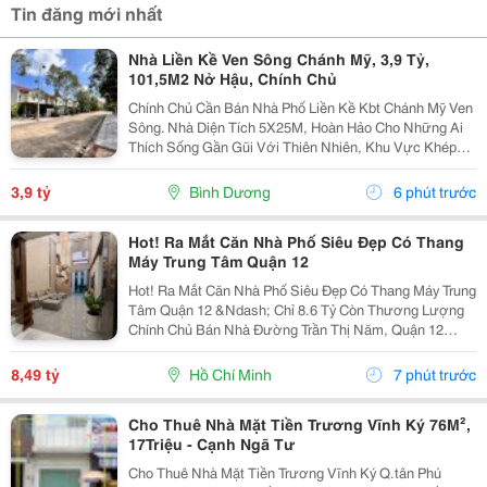
Tin đăng mới nhất
Nhà Liền Kề Ven Sông Chánh Mỹ, 3,9 Tỷ,
101,5M2 Nở Hậu, Chính Chủ
Chính Chủ Cần Bán Nhà Phố Liền Kề Kbt Chánh Mỹ Ven
Sông. Nhà Diện Tích 5X25M, Hoàn Hảo Cho Những Ai
Thích Sống Gần Gũi Với Thiên Nhiên, Khu Vực Khép
Kín Có Bảo Vệ 24/24 - Phù Hợp Cho Thư Giãn Nghỉ
Ngơi Yên Tĩnh. Khu Dân Trí Cao Không Có Vấn Đề...
3,9 tỷ
Bình Dương
6 phút trước
Hot! Ra Mắt Căn Nhà Phố Siêu Đẹp Có Thang
Máy Trung Tâm Quận 12
Hot! Ra Mắt Căn Nhà Phố Siêu Đẹp Có Thang Máy Trung
Tâm Quận 12 &Ndash; Chỉ 8.6 Tỷ Còn Thương Lượng
Chính Chủ Bán Nhà Đường Trần Thị Năm, Quận 12
&Ndash; Vị Trí Đẹp, Khu Dân Cư Hiện Hữu, Tiện Ích Đầy
Đủ. Diện Tích: 4M &Times; 20M Nhà...
8,49 tỷ
Hồ Chí Minh
7 phút trước
Cho Thuê Nhà Mặt Tiền Trương Vĩnh Ký 76M²,
17Triệu - Cạnh Ngã Tư
Cho Thuê Nhà Mặt Tiền Trương Vĩnh Ký Q.tân Phú