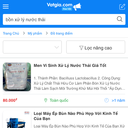
Trang Chủ
Mỹ phẩm
Đồ trang điểm
Lọc nâng cao
Men Vi Sinh Xử Lý Nước Thải Giá Tốt
1. Thành Phần: Bacilluss Lactobacillus 2. Công Dụng:
Xử Lý Chất Thải Hữu Cơ Làm Phân Bón Xử Lý Nước
Thải Làm Sạch Môi Trường Khử Mùi Hôi Thối *Áp Dụng
Trong Hệ Thống Xử Lý Nước Thải: Bổ Sung 15
Ngày/Lần Định Kỳ Vào Các Bể: Bể Kỵ Khí...
₫
80.000
Toàn quốc
>1 năm
Loại Máy Ép Bùn Nào Phù Hợp Với Kinh Tế
Của Bạn
Loại Máy Ép Bùn Nào Phù Hợp Với Kinh Tế Của Bạn Xử