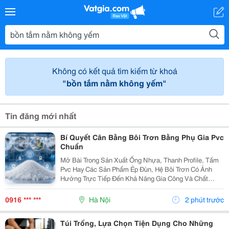
Không có kết quả tìm kiếm từ khoá
"bồn tắm nằm không yếm"
Tin đăng mới nhất
Bí Quyết Cân Bằng Bôi Trơn Bằng Phụ Gia Pvc
Chuẩn
Mở Bài Trong Sản Xuất Ống Nhựa, Thanh Profile, Tấm
Pvc Hay Các Sản Phẩm Ép Đùn, Hệ Bôi Trơn Có Ảnh
Hưởng Trực Tiếp Đến Khả Năng Gia Công Và Chất
Lượng Thành Phẩm. Nếu Lượng Chất Bôi Trơn Không
Phù Hợp, Nhựa Có Thể Bị Dính Thiết Bị, Khó Nóng
0916 *** ***
Hà Nội
2 phút trước
Chảy...
Túi Trống, Lựa Chọn Tiện Dụng Cho Những