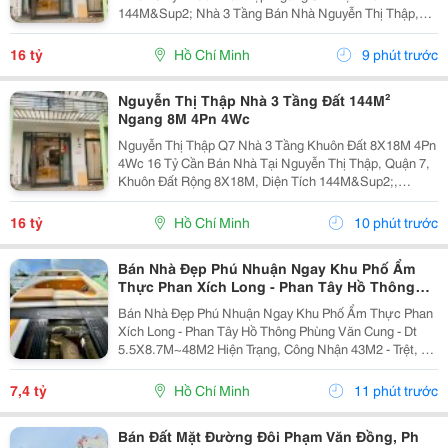
144M&Sup2; Nhà 3 Tầng Bán Nhà Nguyễn Thị Thập,
Quận 7 Diện Tích 8X18M Tổng 144M&Sup2; Kết Cấu 3
Tầng Công Năng 4 Phòng Ngủ &Ndash; 4 Toilet. Điểm
16 tỷ
Hồ Chí Minh
9 phút trước
Nổi Bật...
Nguyễn Thị Thập Nhà 3 Tầng Đất 144M²
Ngang 8M 4Pn 4Wc
Nguyễn Thị Thập Q7 Nhà 3 Tầng Khuôn Đất 8X18M 4Pn
4Wc 16 Tỷ Cần Bán Nhà Tại Nguyễn Thị Thập, Quận 7,
Khuôn Đất Rộng 8X18M, Diện Tích 144M&Sup2;,
Ngang 8M. Nhà Xây 3 Tầng, Công Năng Gồm 4 Phòng
Ngủ Và 4 Toilet, Phù Hợp Gia Đình Cần Không Gian
16 tỷ
Hồ Chí Minh
10 phút trước
Rộng...
Bán Nhà Đẹp Phú Nhuận Ngay Khu Phố Ẩm
Thực Phan Xích Long - Phan Tây Hồ Thông
Phùng Văn Cung
Bán Nhà Đẹp Phú Nhuận Ngay Khu Phố Ẩm Thực Phan
Xích Long - Phan Tây Hồ Thông Phùng Văn Cung - Dt
5.5X8.7M~48M2 Hiện Trạng, Công Nhận 43M2 - Trệt, 2
Lầu, 4Pn, 4Wc - Hẻm 3M, Cách 30M Ra Hẻm Xe Hơi Giá
7.4 Tỷ Thương Lượng Lh Vân 0334147686 Gặp Chủ...
7,4 tỷ
Hồ Chí Minh
11 phút trước
Bán Đất Mặt Đường Đôi Phạm Văn Đồng, Ph