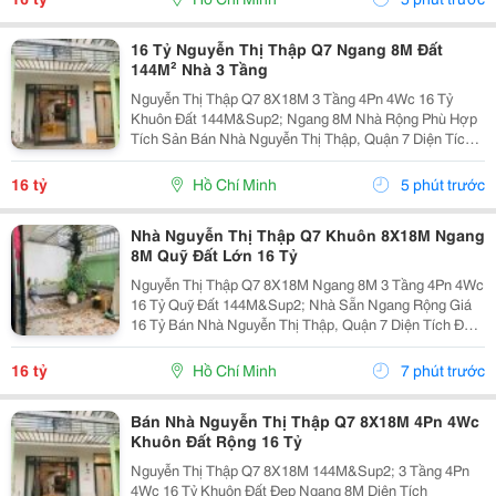
16 Tỷ Nguyễn Thị Thập Q7 Ngang 8M Đất
144M² Nhà 3 Tầng
Nguyễn Thị Thập Q7 8X18M 3 Tầng 4Pn 4Wc 16 Tỷ
Khuôn Đất 144M&Sup2; Ngang 8M Nhà Rộng Phù Hợp
Tích Sản Bán Nhà Nguyễn Thị Thập, Quận 7 Diện Tích
Đất 8X18M Tổng 144M&Sup2; Kết Cấu 3 Tầng Công
Năng 4 Phòng Ngủ &Ndash; 4 Toilet. Thông Tin Đất...
16 tỷ
Hồ Chí Minh
5 phút trước
Nhà Nguyễn Thị Thập Q7 Khuôn 8X18M Ngang
8M Quỹ Đất Lớn 16 Tỷ
Nguyễn Thị Thập Q7 8X18M Ngang 8M 3 Tầng 4Pn 4Wc
16 Tỷ Quỹ Đất 144M&Sup2; Nhà Sẵn Ngang Rộng Giá
16 Tỷ Bán Nhà Nguyễn Thị Thập, Quận 7 Diện Tích Đất
8X18M = 144M&Sup2; Kết Cấu 3 Tầng 4 Phòng Ngủ 4
Toilet. Thông Tin Nổi Bật Khuôn Đất 8X18M...
16 tỷ
Hồ Chí Minh
7 phút trước
Bán Nhà Nguyễn Thị Thập Q7 8X18M 4Pn 4Wc
Khuôn Đất Rộng 16 Tỷ
Nguyễn Thị Thập Q7 8X18M 144M&Sup2; 3 Tầng 4Pn
4Wc 16 Tỷ Khuôn Đất Đẹp Ngang 8M Diện Tích