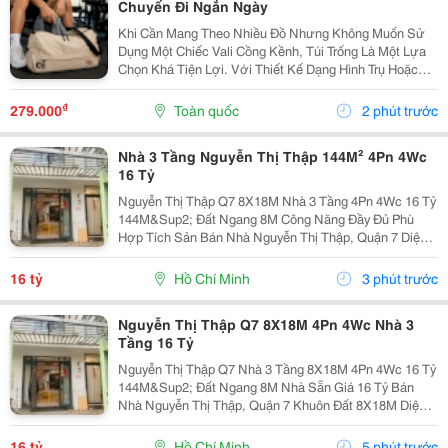
Chuyến Đi Ngắn Ngày
Khi Cần Mang Theo Nhiều Đồ Nhưng Không Muốn Sử
Dụng Một Chiếc Vali Cồng Kềnh, Túi Trống Là Một Lựa
Chọn Khá Tiện Lợi. Với Thiết Kế Dạng Hình Trụ Hoặc
Dáng Ngang, Túi Có Không Gian Chứa Rộng, Dễ Sắp
Xếp Quần Áo, Giày Dép Và Các Vật Dụng Cá Nhân.
₫
279.000
Toàn quốc
2 phút trước
Đây...
Nhà 3 Tầng Nguyễn Thị Thập 144M² 4Pn 4Wc
16 Tỷ
Nguyễn Thị Thập Q7 8X18M Nhà 3 Tầng 4Pn 4Wc 16 Tỷ
144M&Sup2; Đất Ngang 8M Công Năng Đầy Đủ Phù
Hợp Tích Sản Bán Nhà Nguyễn Thị Thập, Quận 7 Diện
Tích Đất 8X18M Tổng 144M&Sup2; Nhà 3 Tầng 4 Phòng
Ngủ &Ndash; 4 Toilet. Thông Số 8X18M 144M&Sup2;...
16 tỷ
Hồ Chí Minh
3 phút trước
Nguyễn Thị Thập Q7 8X18M 4Pn 4Wc Nhà 3
Tầng 16 Tỷ
Nguyễn Thị Thập Q7 Nhà 3 Tầng 8X18M 4Pn 4Wc 16 Tỷ
144M&Sup2; Đất Ngang 8M Nhà Sẵn Giá 16 Tỷ Bán
Nhà Nguyễn Thị Thập, Quận 7 Khuôn Đất 8X18M Diện
Tích 144M&Sup2; Nhà 3 Tầng 4 Phòng Ngủ &Ndash; 4
Toilet. Thông Tin Nhà Kích Thước:...
16 tỷ
Hồ Chí Minh
5 phút trước