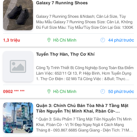
Galaxy 7 Running Shoes
Galaxy 7 Running Shoes &Ndash; Cân Lẻ Size, Tùy
Màu Mẫu Galaxy 7 Running Shoes Size: Cân Lẻ, Không
Đủ Full Size Màu: Tùy Mẫu/Tùy Size Còn Lại Giá: 1300K
1,3 triệu
Hồ Chí Minh
44 phút trước
Tuyển Thợ Hàn, Thợ Cơ Khí
Công Ty Tnhh Thiết Bị Công Nghiệp Song Toàn Địa Điểm
Làm Việc: 652/11 Ql 13, P. Hiệp Bình, Hcm Tuyển Dụng
1. Thợ Cơ Điện : 02 Mô Tả Công Việc : &Bull; Thực
Hiện Các Công Việc Lắp Đặt Điện Cho Hệ Thống Lò Sấy,
Máy Khuấy Và Các Sản Phẩm Có...
0902 *** ***
Hồ Chí Minh
50 phút trước
Quận 3: Chính Chủ Bán Tòa Nhà 7 Tầng Mặt
Tiền Nguyễn Thị Minh Khai, P.bàn Cờ-
4M*20M- Vị Trí Vip Ngay Góc Cmt8- Khu Vực
* Quận 3: Siêu Phẩm 7 Tầng Mặt Tiền Nguyễn Thị Minh
Kd Đa Ngành- Khai Thác
Khai, P.bàn Cờ - Vị Trí Đẹp Ngay Ngã 4 Cách Mạng
Tháng 8 - 093.867.6685 Giang Giang - Diện Tích: 71M2 -
Ngang 3,8M * 20M. - Kết Cấu: 1 Trệt - 1 Lửng - 4 Lầu -