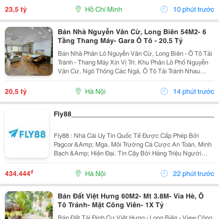
Thuê. - Sổ Hồng Vuông Vức - Hoàn Công...
23,5 tỷ
Hồ Chí Minh
10 phút trước
Bán Nhà Nguyễn Văn Cừ, Long Biên 54M2- 6
Tầng Thang Máy- Gara Ô Tô - 20.5 Tỷ
Bán Nhà Phân Lô Nguyễn Văn Cừ, Long Biên - Ô Tô Tải
Tránh - Thang Máy Xịn Vị Trí: Khu Phân Lô Phố Nguyễn
Văn Cừ, Ngõ Thông Các Ngả, Ô Tô Tải Tránh Nhau
Thoải Mái. Thông Số Nổi Bật: Diện Tích: 54M&Sup2; -
Mặt Tiền Siêu Đẹp: 5M. Kết Cấu: Nhà 6...
20,5 tỷ
Hà Nội
14 phút trước
Fly88_____________________________________
Fly88 : Nhà Cái Uy Tín Quốc Tế Được Cấp Phép Bởi
Pagcor &Amp; Mga. Môi Trường Cá Cược An Toàn, Minh
Bạch &Amp; Hiện Đại. Tin Cậy Bởi Hàng Triệu Người
Chơi!
₫
434.444
Hà Nội
22 phút trước
Bán Đất Việt Hưng 60M2- Mt 3.8M- Vỉa Hè, Ô
Tô Tránh- Mặt Công Viên- 1X Tỷ
Bán Đất Tái Định Cư Việt Hưng - Long Biên - View Công