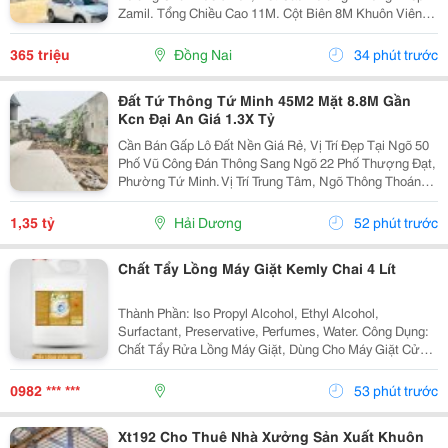
Zamil. Tổng Chiều Cao 11M. Cột Biên 8M Khuôn Viên
4700M2 ( 42M X 112M ) &Bull; Dt Nx Sản Xuất : 38M X
91M ( 3480 M&Sup2; ) &Bull; Dt Văn Phòng...
365 triệu
Đồng Nai
34 phút trước
Đất Tứ Thông Tứ Minh 45M2 Mặt 8.8M Gần
Kcn Đại An Giá 1.3X Tỷ
Cần Bán Gấp Lô Đất Nền Giá Rẻ, Vị Trí Đẹp Tại Ngõ 50
Phố Vũ Công Đán Thông Sang Ngõ 22 Phố Thượng Đạt,
Phường Tứ Minh. Vị Trí Trung Tâm, Ngõ Thông Thoáng,
Bán Kính 300M Đầy Đủ Chợ Dân Sinh, Trường Học Các
Cấp Và Khu Công Nghiệp Đại An. Khu Vực Dân...
1,35 tỷ
Hải Dương
52 phút trước
Chất Tẩy Lồng Máy Giặt Kemly Chai 4 Lít
Thành Phần: Iso Propyl Alcohol, Ethyl Alcohol,
Surfactant, Preservative, Perfumes, Water. Công Dụng:
Chất Tẩy Rửa Lồng Máy Giặt, Dùng Cho Máy Giặt Cửa
Trên, Máy Giặt Cửa Trước. Cách Dùng: Sử Dụng Từ 5-
10 Gam/Lít. Nếu Máy Giặt 7 Kg Thì Chọn Mức...
0982 *** ***
53 phút trước
Xt192 Cho Thuê Nhà Xưởng Sản Xuất Khuôn