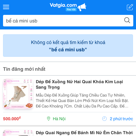
Không có kết quả tìm kiếm từ khoá
"bể cá mini usb"
Tin đăng mới nhất
Dép Đế Xuồng Nữ Hai Quai Khóa Kim Loại
Sang Trọng
Mẫu Dép Đế Xuồng Giúp Tăng Chiều Cao Tự Nhiên,
Thiết Kế Hai Quai Bản Lớn Phối Nút Kim Loại Nổi Bật.
Đế Cao Khoảng 7Cm. Chất Liệu Da Pu Cao Cấp. Đế
Chống Trượt. Êm Chân Khi Mang Lâu. Thích Hợp Đi
Làm, Đi Tiệc, Đi Chơi. ✔ Có Nhiều...
₫
500.000
Hà Nội
2 phút trước
Dép Quai Ngang Đế Bánh Mì Nữ Êm Chân Thời