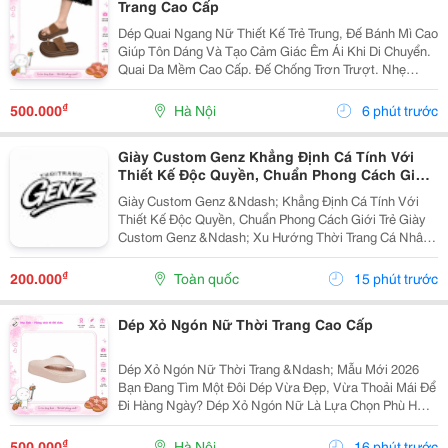
Trang Cao Cấp
Dép Quai Ngang Nữ Thiết Kế Trẻ Trung, Đế Bánh Mì Cao
Giúp Tôn Dáng Và Tạo Cảm Giác Êm Ái Khi Di Chuyển.
Quai Da Mềm Cao Cấp. Đế Chống Trơn Trượt. Nhẹ
Chân, Mang Cả Ngày Không Đau. Phối Đồ Với Váy,
Quần Jean, Quần Short Đều Đẹp. Phù Hợp...
₫
500.000
Hà Nội
6 phút trước
Giày Custom Genz Khẳng Định Cá Tính Với
Thiết Kế Độc Quyền, Chuẩn Phong Cách Giới
Trẻ
Giày Custom Genz &Ndash; Khẳng Định Cá Tính Với
Thiết Kế Độc Quyền, Chuẩn Phong Cách Giới Trẻ Giày
Custom Genz &Ndash; Xu Hướng Thời Trang Cá Nhân
Hóa Dẫn Đầu Năm 2026 Trong Thời Đại Mà Thời Trang
Không Còn Chỉ Dừng Lại Ở Việc Mặc Đẹp, Việc Thể...
₫
200.000
Toàn quốc
15 phút trước
Dép Xỏ Ngón Nữ Thời Trang Cao Cấp
Dép Xỏ Ngón Nữ Thời Trang &Ndash; Mẫu Mới 2026
Bạn Đang Tìm Một Đôi Dép Vừa Đẹp, Vừa Thoải Mái Để
Đi Hàng Ngày? Dép Xỏ Ngón Nữ Là Lựa Chọn Phù Hợp
Cho Những Ngày Đi Chơi, Đi Biển, Dạo Phố Hoặc Sử
Dụng Thường Xuyên. ✅ Thiết Kế Thanh Lịch, Trẻ...
₫
500.000
Hà Nội
16 phút trước