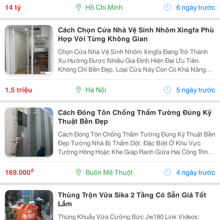
Đường Trước Nhà: Rộng Rãi, Xe Hơi Ngủ Trong...
14 tỷ
Hồ Chí Minh
6 ngày trước
Cách Chọn Cửa Nhà Vệ Sinh Nhôm Xingfa Phù
Hợp Với Từng Không Gian
Chọn Cửa Nhà Vệ Sinh Nhôm Xingfa Đang Trở Thành
Xu Hướng Được Nhiều Gia Đình Hiện Đại Ưu Tiên.
Không Chỉ Bền Đẹp, Loại Cửa Này Còn Có Khả Năng
Chống Nước, Dễ Vệ Sinh Và Phù Hợp Với Nhiều Phong
Cách Nội Thất Khác Nhau. Tuy Nhiên, Để Chọn Được
1,5 triệu
Hà Nội
5 ngày trước
Mẫu Cửa...
Cách Đóng Tôn Chống Thấm Tường Đúng Kỹ
Thuật Bền Đẹp
Cách Đóng Tôn Chống Thấm Tường Đúng Kỹ Thuật Bền
Đẹp Tường Nhà Bị Thấm Dột, Đặc Biệt Ở Khu Vực
Tường Hông Hoặc Khe Giáp Ranh Giữa Hai Công Trình,
Là Tình Trạng Phổ Biến Gây Bong Tróc Sơn, Ẩm Mốc Và
Ảnh Hưởng Đến Tuổi Thọ Công Trình. Trong Nhiều...
₫
169.000
Buôn Mê Thuột
4 ngày trước
Thùng Trộn Vữa Sika 2 Tầng Có Sẵn Giá Tốt
Lắm
Thùng Khuấy Vữa Cưỡng Bức Jw180 Link Videos: