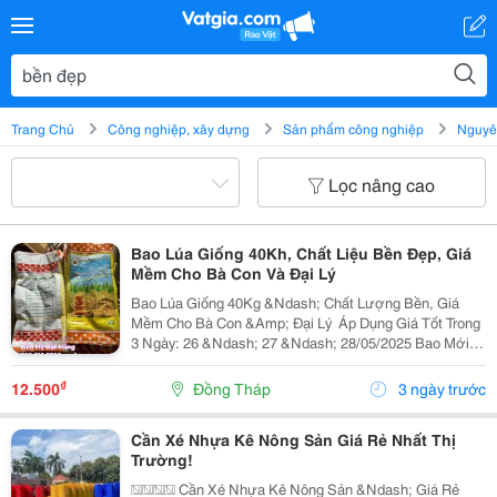
Trang Chủ
Công nghiệp, xây dựng
Sản phẩm công nghiệp
Nguyên
Lọc nâng cao
Bao Lúa Giống 40Kh, Chất Liệu Bền Đẹp, Giá
Mềm Cho Bà Con Và Đại Lý
Bao Lúa Giống 40Kg &Ndash; Chất Lượng Bền, Giá
Mềm Cho Bà Con &Amp; Đại Lý ️ Áp Dụng Giá Tốt Trong
3 Ngày: 26 &Ndash; 27 &Ndash; 28/05/2025 Bao Mới
&Ndash; Đẹp &Ndash; Chắc Chắn Không Tốn Phí Trục
In &Ndash; Có In Tên Xưởng, Tên Đại Lý Theo Yêu
₫
12.500
Đồng Tháp
3 ngày trước
Cầu...
Cần Xé Nhựa Kê Nông Sản Giá Rẻ Nhất Thị
Trường!
���� Cần Xé Nhựa Kê Nông Sản &Ndash; Giá Rẻ