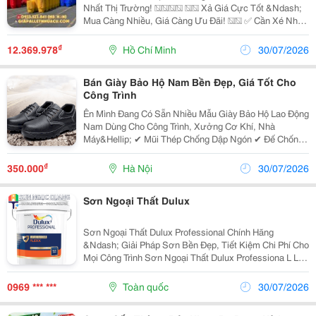
Nhất Thị Trường! ���� �� Xả Giá Cực Tốt &Ndash;
Mua Càng Nhiều, Giá Càng Ưu Đãi! �� ✅ Cần Xé Nhựa
Bền Đẹp, Chịu Lực Tốt �� ✅ Phù Hợp Đựng Trái Cây
���� , Rau Củ ���� , Lúa �� , Hải Sản ���� Và
₫
12.369.978
Hồ Chí Minh
30/07/2026
Nhiều...
Bán Giày Bảo Hộ Nam Bền Đẹp, Giá Tốt Cho
Công Trình
Ên Mình Đang Có Sẵn Nhiều Mẫu Giày Bảo Hộ Lao Động
Nam Dùng Cho Công Trình, Xưởng Cơ Khí, Nhà
Máy&Hellip; ✔ Mũi Thép Chống Dập Ngón ✔ Đế Chống
Trơn Trượt, Chống Đinh ✔ Đi Êm, Không Đau Chân Khi
Làm Lâu Xem Mẫu Tại: Https://Thienbang.com/Giay-
₫
350.000
Hà Nội
30/07/2026
Cong...
Sơn Ngoại Thất Dulux
Sơn Ngoại Thất Dulux Professional Chính Hãng
&Ndash; Giải Pháp Sơn Bền Đẹp, Tiết Kiệm Chi Phí Cho
Mọi Công Trình Sơn Ngoại Thất Dulux Professiona L Là
Giải Pháp Phù Hợp Cho Nhiều Loại Công Trình Nhờ Sự
Kết Hợp Giữa Chất Lượng Ổn Định, Độ Bền Cao Và...
0969 *** ***
Toàn quốc
30/07/2026