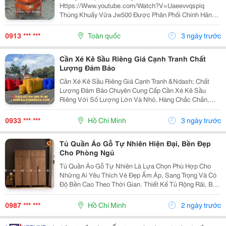
Https://Www.youtube.com/Watch?V=Uaeevvqspiq
Thùng Khuấy Vữa Jw500 Được Phân Phối Chính Hãng,
Chất Lượng Bền Đẹp Lâu Dài Trong Quá Trình Sử Dụng.
Thùng Khuấy Vữa Jw180 Sản Xuất Trên Công Nghệ
0913 *** ***
Toàn quốc
3 ngày trước
Hiện Đại...
Cần Xé Kê Sầu Riêng Giá Cạnh Tranh Chất
Lượng Đảm Bảo
Cần Xé Kê Sầu Riêng Giá Cạnh Tranh &Ndash; Chất
Lượng Đảm Bảo Chuyên Cung Cấp Cần Xé Kê Sầu
Riêng Với Số Lượng Lớn Và Nhỏ. Hàng Chắc Chắn,
Bền Đẹp, Phù Hợp Đóng Gói Và Vận Chuyển Sầu Riêng.
✅ Giá Cạnh Tranh &Ndash; Mua Càng Nhiều, Ưu Đãi
0933 *** ***
Hồ Chí Minh
3 ngày trước
Càng Tốt...
Tủ Quần Áo Gỗ Tự Nhiên Hiện Đại, Bền Đẹp
Cho Phòng Ngủ
Tủ Quần Áo Gỗ Tự Nhiên Là Lựa Chọn Phù Hợp Cho
Những Ai Yêu Thích Vẻ Đẹp Ấm Áp, Sang Trọng Và Có
Độ Bền Cao Theo Thời Gian. Thiết Kế Tủ Rộng Rãi, Bố
Trí Nhiều Khoang Treo, Kệ Gấp Và Hộc Kéo Giúp Việc
Lưu Trữ Quần Áo, Chăn Gối, Phụ Kiện Trở Nên Gọn...
0987 *** ***
Hồ Chí Minh
2 ngày trước