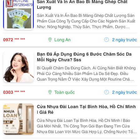
Sản Xuất Và In Ấn Bao Bì Màng Ghép Chất
Lượng
Sản Xuất Và In Ấn Bao Bì Màng Ghép Chất Lượng Sản
Phẩm Của Công Ty Cung Cấp Cho Các Ngành Sản Xuất
Như: Nông Nghiệp, Thủy Sản, Thực Phẩm, Dược
Phẩm, Hóa Mỹ Phẩm,.. Mẫu Mã Đa Dạng, Chất Liệu
Chọn Lọc, Bền Đẹp, In Ấn Rõ Nét, Nổi Bật. ✔ Đảm
0972 *** ***
Long An
2 ngày trước
Bảo...
Bạn Đã Áp Dụng Đúng 6 Bước Chăm Sóc Da
Mỗi Ngày Chưa? Sss
Bí Quyết Chăm Da Đúng Cách, Ai Cũng Nên Biết Không
Phải Cứ Càng Nhiều Sản Phẩm Là Da Sẽ Đẹp. Điều
Quan Trọng Nằm Ở Việc Xây Dựng Một Routine Chăm
Sóc Da Khoa Học, Phù Hợp Với Nhu Cầu Làn Da Và
Duy Trì Đều Đặn Mỗi Ngày. Khi Bạn Biết Cách Kết Hợp...
0303 *** ***
Toàn quốc
2 ngày trước
Cửa Nhựa Đài Loan Tại Bình Hòa, Hồ Chí Minh
| Giá Rẻ
Cửa Nhựa Đài Loan Tại Bình Hòa, Hồ Chí Minh | Báo
Giá Mới Nhất, Thi Công Trọn Gói Bạn Đang Tìm Cửa
Nhựa Đài Loan Với Mức Giá Hợp Lý, Chống Nước Tốt
Và Bền Đẹp Theo Thời Gian Tại Bình Hòa, Hồ Chí Minh?