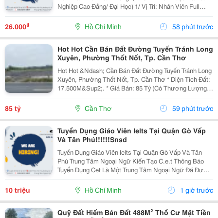
Nghiệp Cao Đẳng/ Đại Học) 1/ Vị Trí: Nhân Viên Full
Time (2 Nam 2 Nữ) Ca Làm: 13:00 Đến 21:00 (1 Tháng
Được Nghỉ Phép 1 Ngày, Và Hưởng Các Ngày...
₫
26.000
Hồ Chí Minh
58 phút trước
Hot Hot Cần Bán Đất Đường Tuyến Tránh Long
Xuyên, Phường Thốt Nốt, Tp. Cần Thơ
Hot Hot &Ndash; Cần Bán Đất Đường Tuyến Tránh Long
Xuyên, Phường Thốt Nốt, Tp. Cần Thơ * Diện Tích Đất:
17.500M&Sup2;. * Giá Bán: 85 Tỷ (Có Thương Lượng).
* Đất Ở Đô Thị 1.420M2, Mặt Tiền Rộng 40M, 16.100 M2
Trồng Lúa. Hướng Đông. * Vị Trí: Mặt...
85 tỷ
Cần Thơ
59 phút trước
Tuyển Dụng Giáo Viên Ielts Tại Quận Gò Vấp
Và Tân Phú!!!!!!Snsd
Tuyển Dụng Giáo Viên Ielts Tại Quận Gò Vấp Và Tân
Phú Trung Tâm Ngoại Ngữ Kiến Tạo C.e.t Thông Báo
Tuyển Dụng Cet Là Một Trung Tâm Ngoại Ngữ Đã Được
Thành Lập 16 Năm Chuyên Về Chương Trình Anh Văn
Học Thuật Ielts &Ndash; Toefl Ibt. Trung Tâm...
10 triệu
Hồ Chí Minh
1 giờ trước
Quỹ Đất Hiếm Bán Đất 488M² Thổ Cư Mặt Tiền