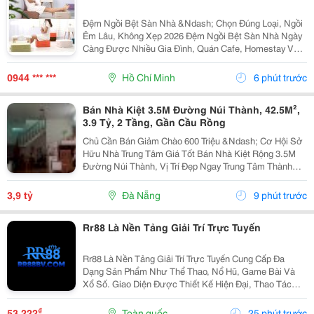
Đệm Ngồi Bệt Sàn Nhà &Ndash; Chọn Đúng Loại, Ngồi
Êm Lâu, Không Xẹp 2026 Đệm Ngồi Bệt Sàn Nhà Ngày
Càng Được Nhiều Gia Đình, Quán Cafe, Homestay Và
Không Gian Thư Giãn Lựa Chọn Nhờ Sự Tiện Lợi, Gọn
Gàng Và Tạo Cảm Giác Ngồi Thoải Mái. Tuy Nhiên Để...
0944 *** ***
Hồ Chí Minh
6 phút trước
Bán Nhà Kiệt 3.5M Đường Núi Thành, 42.5M²,
3.9 Tỷ, 2 Tầng, Gần Cầu Rồng
Chủ Cần Bán Giảm Chào 600 Triệu &Ndash; Cơ Hội Sở
Hữu Nhà Trung Tâm Giá Tốt Bán Nhà Kiệt Rộng 3.5M
Đường Núi Thành, Vị Trí Đẹp Ngay Trung Tâm Thành
Phố, Thuận Tiện An Cư Hoặc Đầu Tư Sinh Lời. Thông
Tin Chi Tiết: Diện Tích: 42.5M&Sup2; (Ngang 4M,...
3,9 tỷ
Đà Nẵng
9 phút trước
Rr88 Là Nền Tảng Giải Trí Trực Tuyến
Rr88 Là Nền Tảng Giải Trí Trực Tuyến Cung Cấp Đa
Dạng Sản Phẩm Như Thể Thao, Nổ Hũ, Game Bài Và
Xổ Số. Giao Diện Được Thiết Kế Hiện Đại, Thao Tác
Đơn Giản Và Tối Ưu Trên Nhiều Thiết Bị. Người Dùng
Có Thể Khám Phá Hệ Sinh Thái Giải Trí Đa Dạng Tại...
₫
53.222
Toàn quốc
25 phút trước