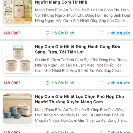
Người Mang Cơm Từ Nhà
Mang Theo Bữa Ăn Tự Chuẩn Bị Là Lựa Chọn Phù Hợp
Với Những Người Muốn Chủ Động Hơn Trong Sinh Hoạt
Hằng Ngày. Hộp Cơm Giữ Nhiệt Giúp Sắp Xếp Các Món
Ăn Gọn Gàng, Thuận Tiện Mang Đến Trường, Văn
Phòng Hoặc Sử Dụng Trong Những Chuyến Đi. Chọn
₫
149.000
Hồ Chí Minh
1 phút trước
Hộp Cơm...
Hộp Cơm Giữ Nhiệt Đồng Hành Cùng Bữa
Sáng, Trưa, Tối Tiện Lợi
Chuẩn Bị Cơm Từ Nhà Giúp Bạn Chủ Động Hơn Trong
Những Ngày Học Tập Và Làm Việc. Một Chiếc Hộp
Cơm Giữ Nhiệt Phù Hợp Sẽ Hỗ Trợ Việc Sắp Xếp,
Mang Theo Và Sử Dụng Bữa Ăn Thuận Tiện Hơn, Đặc
Biệt Với Những Người Thường Xuyên Ăn Trưa Bên
₫
149.000
Hồ Chí Minh
4 phút trước
Ngoài. Chọn...
Hộp Cơm Giữ Nhiệt Lựa Chọn Phù Hợp Cho
Người Thường Xuyên Mang Cơm
Mang Theo Bữa Ăn Tự Chuẩn Bị Giúp Bạn Chủ Động
Hơn Trong Những Ngày Đi Học, Đi Làm Hoặc Phải Di
Chuyển Nhiều. Hộp Cơm Giữ Nhiệt Là Vật Dụng Tiện
Lợi, Giúp Sắp Xếp Các Món Ăn Gọn Gàng Và Phù Hợp
Với Nhiều Lịch Trình Trong Ngày. Lựa Chọn Số Ngăn
₫
149.000
Hồ Chí Minh
7 phút trước