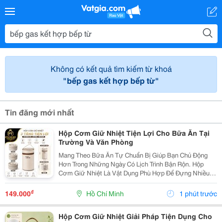
Không có kết quả tìm kiếm từ khoá
"bếp gas kết hợp bếp từ"
Tin đăng mới nhất
Hộp Cơm Giữ Nhiệt Tiện Lợi Cho Bữa Ăn Tại
Trường Và Văn Phòng
Mang Theo Bữa Ăn Tự Chuẩn Bị Giúp Bạn Chủ Động
Hơn Trong Những Ngày Có Lịch Trình Bận Rộn. Hộp
Cơm Giữ Nhiệt Là Vật Dụng Phù Hợp Để Đựng Nhiều
Món Ăn, Dễ Dàng Mang Theo Khi Đi Học, Đi Làm Hoặc
Tham Gia Các Hoạt Động Bên Ngoài. Lựa Chọn Hộp Có
₫
149.000
Hồ Chí Minh
1 phút trước
Nhiều...
Hộp Cơm Giữ Nhiệt Giải Pháp Tiện Dụng Cho