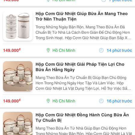
Theo...
Hộp Cơm Giữ Nhiệt Giúp Bữa Ăn Mang Theo
Trở Nên Thuận Tiện
Trong Những Ngày Bận Rộn, Mang Theo Bữa Ăn Đã
Chuẩn Bị Từ Nhà Là Cách Đơn Giản Để Chủ Động Hơn
Trong Sinh Hoạt. Hộp Cơm Giữ Nhiệt Giúp Bạn Sắp Xếp
Nhiều Món Ăn Gọn Gàng Và Thuận Tiện Khi Mang Đến
Trường, Văn Phòng Hoặc Sử Dụng Trong Những
₫
149.000
Hồ Chí Minh
14 phút trước
Chuyến Đi....
Hộp Cơm Giữ Nhiệt Giải Pháp Tiện Lợi Cho
Bữa Ăn Hằng Ngày
Mang Theo Bữa Ăn Tự Chuẩn Bị Giúp Bạn Chủ Động
Hơn Trong Những Ngày Học Tập Và Làm Việc. Hộp
Cơm Giữ Nhiệt Là Vật Dụng Tiện Lợi, Hỗ Trợ Việc Sắp
Xếp Và Mang Theo Nhiều Món Ăn Một Cách Gọn Gàng,
Phù Hợp Với Nhiều Lịch Trình Khác Nhau. Chọn Hộp
₫
149.000
Hồ Chí Minh
16 phút trước
Cơm...
Hộp Cơm Giữ Nhiệt Đồng Hành Cùng Bữa Ăn
Tự Chuẩn Bị
Mang Theo Bữa Ăn Từ Nhà Giúp Bạn Chủ Động Hơn
Trong Những Ngày Bận Rộn. Hộp Cơm Giữ Nhiệt Là Vật