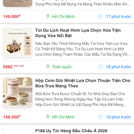
Dụng Phù Hợp Để Đựng Và Mang Theo Nhiều Món Ăn,
Đáp Ứng Nhu Cầu Sử Dụng Tại Trường Học, Văn Phòng
Hoặc Trong Những Chuyến Đi. Lựa Chọn Hộp Theo
₫
149.000
Hồ Chí Minh
17 phút trước
Khẩu...
Túi Du Lịch Hoạt Hình Lựa Chọn Vừa Tiện
Dụng Vừa Nổi Bật
Nếu Bạn Yêu Thích Những Mẫu Túi Vừa Tiện Lợi Vừa
Có Thiết Kế Đáng Yêu, Túi Du Lịch Hoạt Hình Là Một
Lựa Chọn Đáng Tham Khảo. Các Mẫu Túi Đa Dạng Về
Kiểu Dáng, Kích Thước Và Màu Sắc, Phù Hợp Cho
Những Chuyến Đi Ngắn Ngày, Đi Chơi Hoặc Du Lịch
0982 *** ***
Toàn quốc
18 phút trước
Cùng Bạn...
Hộp Cơm Giữ Nhiệt Lựa Chọn Thuận Tiện Cho
Bữa Trưa Mang Theo
Một Bữa Trưa Được Chuẩn Bị Từ Nhà Giúp Bạn Chủ
Động Hơn Trong Những Ngày Học Tập Và Làm Việc.
Hộp Cơm Giữ Nhiệt Là Vật Dụng Phù Hợp Để Mang
Theo Nhiều Món Ăn, Giúp Việc Sắp Xếp Bữa Ăn Trở
Nên Gọn Gàng Và Thuận Tiện Hơn. Xác Định Nhu Cầu
₫
149.000
Hồ Chí Minh
19 phút trước
Trước Khi...
F168 Uy Tín Hàng Đầu Châu Á 2026