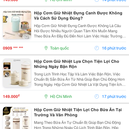
Số Ngăn...
Hộp Cơm Giữ Nhiệt Đựng Canh Được Không
Và Cách Sử Dụng Đúng?
Hộp Cơm Giữ Nhiệt Đựng Canh Được Không Là Câu
Hỏi Được Nhiều Người Quan Tâm Khi Muốn Mang
Theo Bữa Ăn Đầy Đủ Đến Nơi Làm Việc Hoặc Trường
Học. So Với Cơm Hay Thức Ăn Khô, Canh Là Món Ăn
Có Nhiều Nước Nên Người Dùng Thường Lo Ngại Về
0909 *** ***
Toàn quốc
16 phút trước
Khả Năng Giữ...
Hộp Cơm Giữ Nhiệt Lựa Chọn Tiện Lợi Cho
Những Ngày Bận Rộn
Trong Lịch Trình Học Tập Và Làm Việc Bận Rộn, Việc
Chuẩn Bị Sẵn Bữa Ăn Từ Nhà Giúp Bạn Chủ Động Hơn
Trong Ngày. Hộp Cơm Giữ Nhiệt Là Vật Dụng Tiện Ích,
Hỗ Trợ Mang Theo Cơm Và Các Món Ăn Một Cách Gọn
Gàng, Phù Hợp Với Nhiều Nhu Cầu Sử Dụng. Chọn...
₫
149.000
Hồ Chí Minh
17 phút trước
Hộp Cơm Giữ Nhiệt Tiện Lợi Cho Bữa Ăn Tại
Trường Và Văn Phòng
Mang Theo Bữa Ăn Tự Chuẩn Bị Giúp Bạn Chủ Động
Hơn Trong Những Ngày Có Lịch Trình Bận Rộn. Hộp