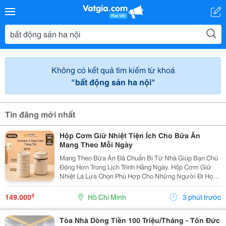
Không có kết quả tìm kiếm từ khoá
"bất động sản ha nội"
Tin đăng mới nhất
Hộp Cơm Giữ Nhiệt Tiện Ích Cho Bữa Ăn
Mang Theo Mỗi Ngày
Mang Theo Bữa Ăn Đã Chuẩn Bị Từ Nhà Giúp Bạn Chủ
Động Hơn Trong Lịch Trình Hằng Ngày. Hộp Cơm Giữ
Nhiệt Là Lựa Chọn Phù Hợp Cho Những Người Đi Học,
Đi Làm Hoặc Thường Xuyên Di Chuyển, Giúp Việc Sắp
Xếp Và Mang Theo Thức Ăn Trở Nên Gọn Gàng Hơn.
₫
149.000
Hồ Chí Minh
3 phút trước
Lựa...
Tòa Nhà Dòng Tiền 100 Triệu/Tháng - Tôn Đức