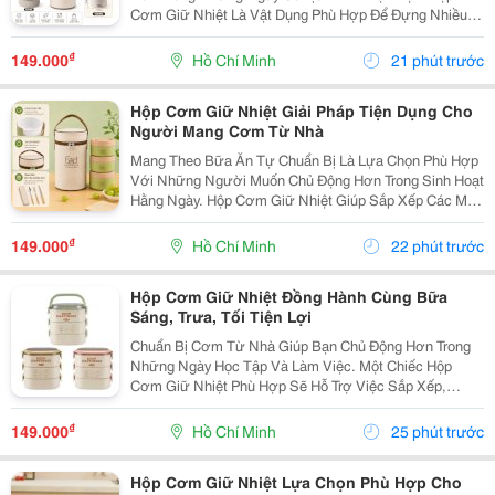
Cơm Giữ Nhiệt Là Vật Dụng Phù Hợp Để Đựng Nhiều
Món Ăn, Dễ Dàng Mang Theo Khi Đi Học, Đi Làm Hoặc
Tham Gia Các Hoạt Động Bên Ngoài. Lựa Chọn Hộp Có
₫
149.000
Hồ Chí Minh
21 phút trước
Nhiều...
Hộp Cơm Giữ Nhiệt Giải Pháp Tiện Dụng Cho
Người Mang Cơm Từ Nhà
Mang Theo Bữa Ăn Tự Chuẩn Bị Là Lựa Chọn Phù Hợp
Với Những Người Muốn Chủ Động Hơn Trong Sinh Hoạt
Hằng Ngày. Hộp Cơm Giữ Nhiệt Giúp Sắp Xếp Các Món
Ăn Gọn Gàng, Thuận Tiện Mang Đến Trường, Văn
Phòng Hoặc Sử Dụng Trong Những Chuyến Đi. Chọn
₫
149.000
Hồ Chí Minh
22 phút trước
Hộp Cơm...
Hộp Cơm Giữ Nhiệt Đồng Hành Cùng Bữa
Sáng, Trưa, Tối Tiện Lợi
Chuẩn Bị Cơm Từ Nhà Giúp Bạn Chủ Động Hơn Trong
Những Ngày Học Tập Và Làm Việc. Một Chiếc Hộp
Cơm Giữ Nhiệt Phù Hợp Sẽ Hỗ Trợ Việc Sắp Xếp,
Mang Theo Và Sử Dụng Bữa Ăn Thuận Tiện Hơn, Đặc
Biệt Với Những Người Thường Xuyên Ăn Trưa Bên
₫
149.000
Hồ Chí Minh
25 phút trước
Ngoài. Chọn...
Hộp Cơm Giữ Nhiệt Lựa Chọn Phù Hợp Cho