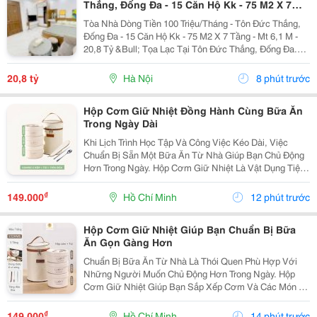
Thắng, Đống Đa - 15 Căn Hộ Kk - 75 M2 X 7
Tầng - Mt 6,1 M - 20,8 Tỷ
Tòa Nhà Dòng Tiền 100 Triệu/Tháng - Tôn Đức Thắng,
Đống Đa - 15 Căn Hộ Kk - 75 M2 X 7 Tầng - Mt 6,1 M -
20,8 Tỷ &Bull; Tọa Lạc Tại Tôn Đức Thắng, Đống Đa.
Cách Mặt Phố Khoảng 50 Mét, Cách Ô Tô Tránh Khoảng
10 Mét, Vị Trí Thuận Tiện Khai Thác...
20,8 tỷ
Hà Nội
8 phút trước
Hộp Cơm Giữ Nhiệt Đồng Hành Cùng Bữa Ăn
Trong Ngày Dài
Khi Lịch Trình Học Tập Và Công Việc Kéo Dài, Việc
Chuẩn Bị Sẵn Một Bữa Ăn Từ Nhà Giúp Bạn Chủ Động
Hơn Trong Ngày. Hộp Cơm Giữ Nhiệt Là Vật Dụng Tiện
Lợi, Hỗ Trợ Mang Theo Nhiều Món Ăn Và Phù Hợp Với
Những Người Thường Xuyên Ăn Trưa Tại Trường,
₫
149.000
Hồ Chí Minh
12 phút trước
Văn...
Hộp Cơm Giữ Nhiệt Giúp Bạn Chuẩn Bị Bữa
Ăn Gọn Gàng Hơn
Chuẩn Bị Bữa Ăn Từ Nhà Là Thói Quen Phù Hợp Với
Những Người Muốn Chủ Động Hơn Trong Ngày. Hộp
Cơm Giữ Nhiệt Giúp Bạn Sắp Xếp Cơm Và Các Món Ăn
Kèm Gọn Gàng, Thuận Tiện Mang Theo Đến Trường,
Văn Phòng Hoặc Trong Những Chuyến Đi. Chọn Hộp Có
₫
149.000
Hồ Chí Minh
14 phút trước