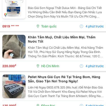
Báo Giá Sơn Ngoại Thất Dulux Mới - Bảng Giá Chi Tiết
Và Những Điều Cần Biết Nếu Bạn Đang Cân Nhắc Lựa
Chọn Dòng Sơn Này Và Muốn Tối Ưu Chi Phí Công
Trình, Bài Viết Dưới Đây Sẽ Tổng Hợp Chi Tiết Bảng Giá
Sơn Ngoại Thất Dulux Mới Nhất, Phân Tích Đặc...
0919 *** ***
Toàn quốc
4 phút trước
Khăn Tắm Muji, Chất Liệu Mềm Mại, Thấm
Nước Tốt
Khăn Tắm Muji Có Chất Liệu Mềm Mại, Khả Năng Thấm
Hút Tốt, Phù Hợp Sử Dụng Hằng Ngày Trong Gia Đình.
Thông Tin Sản Phẩm: Kích Thước: 60 &Times; 120 Cm.
Trọng Lượng: Khoảng 440&Ndash;460 G. Chất Liệu
Mềm, Thấm Nước Tốt. Quy Cách: 1 Set Gồm...
₫
220.000
Hồ Chí Minh
4 phút trước
Pallet Nhựa Giá Cực Rẻ Tại Trảng Bom, Hàng
Sẵn, Giao Tận Nơi Trong Ngày!
Liên Hệ Ngay 0933.678.325 (Ms.huệ ) Để Nhận Báo Giá
Tốt Và Chốt Đơn Nhanh! Kho Đang Xả Pallet Nhựa Với
Giá Cực Cạnh Tranh Tại Trảng Bom &Ndash; Đồng Nai .
Khách Cần Kê Hàng, Chứa Hàng, Vận Chuyển Hay
Dùng Cho Kho Xưởng Đều Có Thể Lựa Chọn. ✅ Giá...
₫
135.000
Đồng Nai
5 phút trước