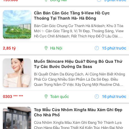
Cần Bán Căn Góc Tầng 9-View Hồ Cực
Thoáng Tại Thanh Hà- Hà Đông
Bán Căn Góc Chung Cư Thanh Hà &Ndash; Khu 3 Tòa
Mới ✨ Căn Góc Tầng 9, Vị Trí Đẹp, Thoáng Sáng, View
Hồ Cực Chill &Ndash; Rất Thích Hợp Để Ở Lâu Dài.
Diện Tích: 67M&Sup2; ️ 2 Phòng Ngủ 2 Vệ Sinh ️ Phòng
Khách + Bếp Thiết Kế Hợp Lý Căn...
2,85 tỷ
Hà Nội
15 phút trước
Muốn Skincare Hiệu Quả? Đừng Bỏ Qua Thứ
Tự Các Bước Dưỡng Da Ssss
Bí Quyết Chăm Da Đúng Cách, Ai Cũng Nên Biết Không
Phải Cứ Càng Nhiều Sản Phẩm Là Da Sẽ Đẹp. Điều
Quan Trọng Nằm Ở Việc Xây Dựng Một Routine Chăm
Sóc Da Khoa Học, Phù Hợp Với Nhu Cầu Làn Da Và
Duy Trì Đều Đặn Mỗi Ngày. Khi Bạn Biết Cách Kết Hợp...
0303 *** ***
Toàn quốc
16 phút trước
Top Mẫu Cửa Nhôm Xingfa Màu Xám Ghi Đẹp
Cho Nhà Phố
Cửa Nhôm Xingfa Màu Xám Ghi Đang Trở Thành Lựa
Chọn Hàng Đầu Trong Thiết Kế Kiến Trúc Hiện Đại Nhờ