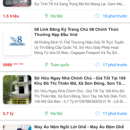
Sự Tinh Tế Và Sang Trọng Mà Nó Mang Lại. Gam Màu
Xám Ghi Mang Nét Trung Tính, Dễ Dàng Phối Hợp Với
Nhiều Phong Cách Nội &Ndash; Ngoại Thất Khác
1,5 triệu
Hà Nội
16 phút trước
Nhau,...
08 Link Đăng Ký Trang Chủ 08 Chính Thức
Thưởng Nạp Đầu Vnd
08 Khẳng Định Vị Thế Thương Hiệu Giải Trí Trực Tuyến
Uy Tín Đẳng Cấp Quốc Tế, Sở Hữu Giấy Phép Hoạt
Động Từ Isle Of Man, Cagayan Freeport Và Trụ Sở
Chính Đặt Tại Luân Đôn (Anh Quốc). Đăng Ký Tài Khoản
Ngay Hôm Nay Để Nhận Ưu Đãi Nạp Đầu Mã Bh100
0986 *** ***
Toàn quốc
17 phút trước
Với...
Sở Hữu Ngay Nhà Chính Chủ - Giá Tốt Tại 169
Khu Đô Thị Thiên Mã, Xã Sơn Đông, Sơn Tây,
Hà Nội
Sở Hữu Ngay Nhà Chính Chủ - Giá Tốt Tại 169 Khu Đô
Thị Thiên Mã, Xã Sơn Đông, Sơn Tây, Hà Nội Diện Tích:
100 M2 Giá Bán : 5,7 Tỷ.lh*O9796O83O5 Vị Trí : Lối Đi
Vào Sân Gold Hồ Đồng Mô Kết Cấu Nhà Xây Thô 5 Tầng
Hoàn Thiện Mặt Ngoài Tiện Ích An...
5,7 tỷ
Hà Nội
17 phút trước
May Áo Nệm Ngồi Lót Ghế - May Áo Đệm Ghế