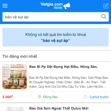
Không có kết quả tìm kiếm từ khoá
"bảo vệ sụt áp"
Tin đăng mới nhất
Bao Bì Pp Dệt Đựng Hạt Điều, Nông Sản.
Bao Bì Pp Dệt Đựng Hạt Điều, Nông Sản. Giải Pháp Bao
Bì Chuyên Nghiệp. Chắc Chắn - Bền Bỉ - An Toàn - Tiết
Kiệm. Quý Anh Chị Có Nhu Cầu Tư Vấn, Liên Hệ Em
Qua Số Hotline/ Zalo: 0865 489 273
₫
5.000
Đồng Nai
3 phút trước
Báo Giá Sơn Ngoại Thất Dulux Mới