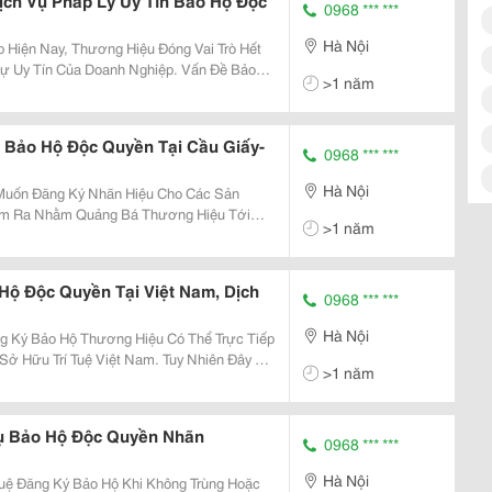
ch Vụ Pháp Lý Uy Tín Bảo Hộ Độc
0968 *** ***
Hà Nội
ập Hiện Nay, Thương Hiệu Đóng Vai Trò Hết
ự Uy Tín Của Doanh Nghiệp. Vấn Đề Bảo
>1 năm
 Hiệu Độc Quyền Đang Thu Hút Và Được
 Nghiệp, Nh
 Bảo Hộ Độc Quyền Tại Cầu Giấy-
0968 *** ***
Hà Nội
Muốn Đăng Ký Nhãn Hiệu Cho Các Sản
àm Ra Nhằm Quảng Bá Thương Hiệu Tới
>1 năm
ầm Lẫn Với Các Sản Phầm, Dịch Vụ Của
y Đối Thủ Nhái, Giả
ộ Độc Quyền Tại Việt Nam, Dịch
0968 *** ***
Hà Nội
 Ký Bảo Hộ Thương Hiệu Có Thể Trực Tiếp
ở Hữu Trí Tuệ Việt Nam. Tuy Nhiên Đây Là
>1 năm
Luật Sở Hữu Trí Tuệ Và Các Thủ Tục Pháp
ơ Cũ
Vụ Bảo Hộ Độc Quyền Nhãn
0968 *** ***
Hà Nội
uệ Đăng Ký Bảo Hộ Khi Không Trùng Hoặc