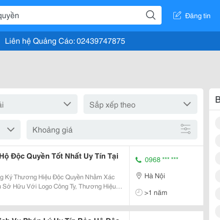
Đăng tin
Liên hệ Quảng Cáo: 02439747875
B
Khoảng giá
ộ Độc Quyền Tốt Nhất Uy Tín Tại
0968 *** ***
Hà Nội
ăng Ký Thương Hiệu Độc Quyền Nhằm Xác
ủ Sở Hữu Với Logo Công Ty, Thương Hiệu
>1 năm
, Dịch Vụ Công Ty Làm Ra. Đó Là Cơ Sở
Xảy Ra Tra