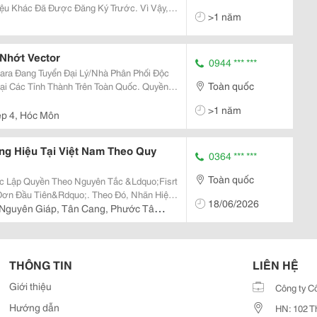
ệu Khác Đã Được Đăng Ký Trước. Vì Vậy,
>1 năm
Thì Trước Khi Nộp Hồ Sơ Đăng Ký Nhãn Hiệu
c Có Thẩ
 Nhớt Vector
0944 *** ***
Toàn quốc
ại Các Tỉnh Thành Trên Toàn Quốc. Quyền
>1 năm
ệp 4, Hóc Môn
g Hiệu Tại Việt Nam Theo Quy
0364 *** ***
Toàn quốc
c Lập Quyền Theo Nguyên Tắc &Ldquo;Fisrt
Đơn Đầu Tiên&Rdquo;. Theo Đó, Nhãn Hiệu
18/06/2026
ền Thông Qua Việc Đăng Ký, Trừ Các Nhãn
Nguyên Giáp, Tân Cang, Phước Tân,
...
THÔNG TIN
LIÊN HỆ
Giới thiệu
Công ty C
Hướng dẫn
HN: 102 T