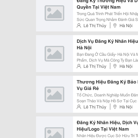
Đăng Ký Thương Hiệu Và Dị
Quyền Tại Việt Nam
Trong Quá Trình Phát Triển Hội Nh
Sức Quan Trọng Nhằm Đánh Giá S
Hộ Thương Hiệu, Đăng Ký Thương
Lê Thị Thủy
Hà Nội
Sự Quan Tâm Lớn Của Các Doanh
Dịch Vụ Đăng Ký Nhãn Hiệu
Hà Nội
Bạn Đang Ở Cầu Giấy- Hà Nội Và 
Phẩm, Dịch Vụ Mà Công Ty Bạn L
Người Tiêu Dùng Để Không Bị Nh
Lê Thị Thủy
Hà Nội
Công Ty Khác Và Tránh Các Công T
Thương Hiệu Đăng Ký Bảo H
Vụ Giá Rẻ
Tổ Chức, Doanh Nghiệp Muốn Đăng
Soạn Thảo Và Nộp Hồ Sơ Tại Cục S
Công Việc Đòi Hỏi Sự Am Hiểu Về 
Lê Thị Thủy
Hà Nội
Lý Để Có Thể Tự Soạn Thảo Hồ S
Đăng Ký Nhãn Hiệu, Dịch 
Hiệu/Logo Tại Việt Nam
Nhãn Hiệu Được Cục Sở Hữu Trí T