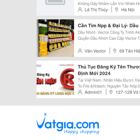
Không Gây Nhầm Lẫn Với Nhãn Hi
Để Tiết Kiệm Thời Gian, Chi Phí 
Lê Thị Thủy
Hà Nội
Độc Quyền Tại Cơ Quan Nhà Nướ
Cần Tìm Npp & Đại Lý- Dầu
Dầu Nhớt- Vector Công Ty Tnhh Akara Đang Tuyển Đại Lý/Nhà Phân Phối Độc
Quyền Dầu Nhớt Cao Cấp Vector T
Lợi Của Đại Lý/Nhà Phân Phối: + Được Bảo Hộ Độc Quyền Tại Thị Trường Mà
Nhà Phân Phối Đăng Ký. + Được...
Văn Vector
69 Tân Hi
Thủ Tục Đăng Ký Tên Thươn
Định Mới 2024
Tại Việt Nam, Nhãn Hiệu Được Xá
To File &Ndash; Nguyên Tắc Nộp 
Chỉ Có Thể Được Bảo Hộ Độc Quy
Admin01
127-128 Võ 
Hiệu Nổi Tiếng. Việc Đăng Ký Nhãn
Biên Hòa, Đồng Nai