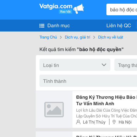
Danh mục
Liên hệ QC
Trang Chủ
Dịch vụ, giải trí
Dịch vụ về luật
Kết quả tìm kiếm
"bảo hộ độc quyền"
Đăng Ký Thương Hiệu Bảo H
Tư Vấn Minh Anh
Lợi Ích Lâu Dài Của Công Việc Đ
Lập Quyền Sở Hữu Trí Tuệ Của Ch
Công Ty, Nhãn Hiệu Các Sản Phẩm
Lê Thị Thủy
Hà Nội
Pháp Lý Để Bảo Vệ Quyền Lợi Khi 