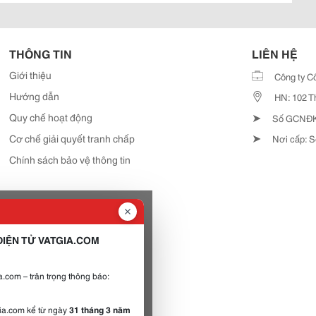
THÔNG TIN
LIÊN HỆ
Giới thiệu
Công ty C
Hướng dẫn
HN: 102 T
➤
Quy chế hoạt động
Số GCNĐKD
➤
Cơ chế giải quyết tranh chấp
Nơi cấp: S
Chính sách bảo vệ thông tin
IỆN TỬ VATGIA.COM
.com – trân trọng thông báo:
gia.com kể từ ngày
31 tháng 3 năm