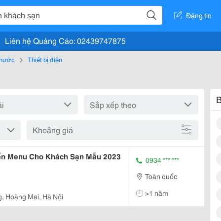
Đăng tin
Liên hệ Quảng Cáo: 02439747875
, nước
Thiết bị điện
"
B
Khoảng giá
iển Menu Cho Khách Sạn Mẫu 2023
0934 *** ***
Toàn quốc
>1 năm
, Hoàng Mai, Hà Nội