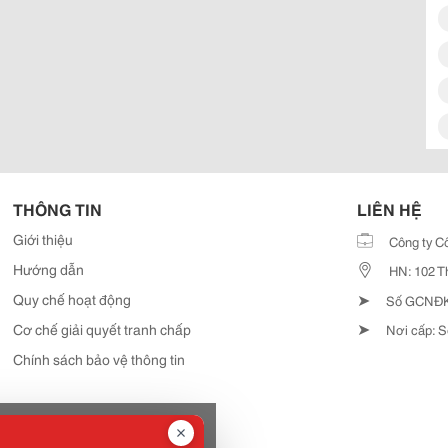
THÔNG TIN
LIÊN HỆ
Giới thiệu
Công ty C
Hướng dẫn
HN: 102 T
➤
Quy chế hoạt động
Số GCNĐKD
➤
Cơ chế giải quyết tranh chấp
Nơi cấp: S
Chính sách bảo vệ thông tin